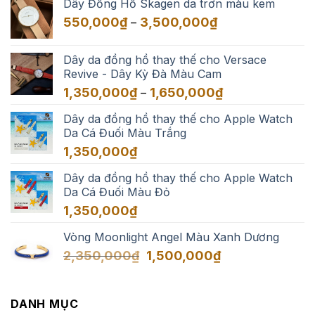
Dây Đồng Hồ Skagen da trơn màu kem
550,000₫
Khoảng
550,000
₫
3,500,000
₫
–
đến
giá:
3,500,000₫
từ
Dây da đồng hồ thay thế cho Versace
550,000₫
Revive - Dây Kỳ Đà Màu Cam
đến
Khoảng
1,350,000
₫
1,650,000
₫
–
3,500,000₫
giá:
Dây da đồng hồ thay thế cho Apple Watch
từ
Da Cá Đuối Màu Trắng
1,350,000₫
đến
1,350,000
₫
1,650,000₫
Dây da đồng hồ thay thế cho Apple Watch
Da Cá Đuối Màu Đỏ
1,350,000
₫
Vòng Moonlight Angel Màu Xanh Dương
Giá
Giá
2,350,000
₫
1,500,000
₫
gốc
hiện
là:
tại
2,350,000₫.
là:
DANH MỤC
1,500,000₫.