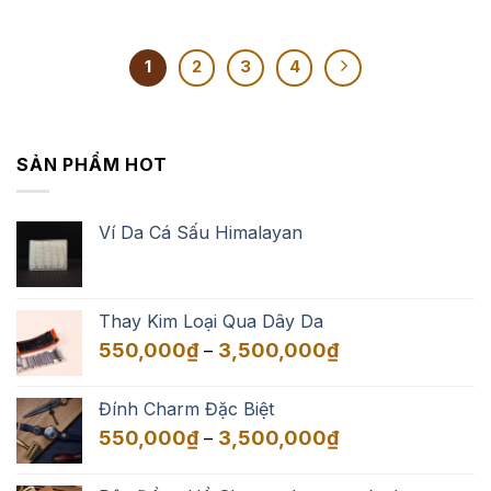
1
2
3
4
SẢN PHẨM HOT
Ví Da Cá Sấu Himalayan
Thay Kim Loại Qua Dây Da
Khoảng
550,000
₫
3,500,000
₫
–
giá:
từ
Đính Charm Đặc Biệt
550,000₫
Khoảng
550,000
₫
3,500,000
₫
–
đến
giá:
3,500,000₫
từ