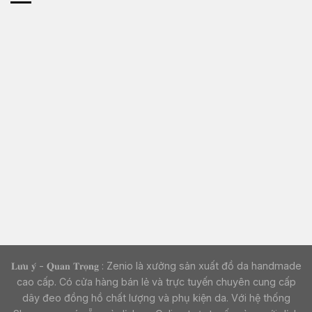
𝐋𝐮̛𝐮 𝐲́ - 𝐐𝐮𝐚𝐧 𝐓𝐫𝐨̣𝐧𝐠 : Zenio là xưởng sản xuất đồ da handmade
cao cấp. Có cửa hàng bán lẻ và trực tuyến chuyên cung cấp
dây đeo đồng hồ chất lượng và phụ kiện da. Với hệ thống