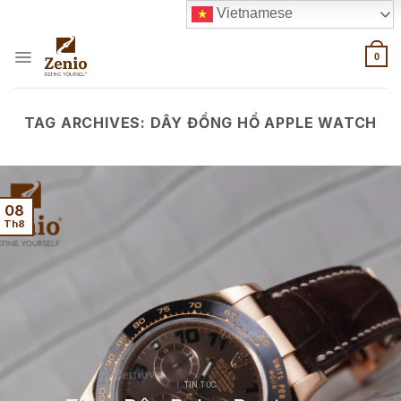
Skip
Vietnamese
to
content
0
TAG ARCHIVES:
DÂY ĐỒNG HỒ APPLE WATCH
08
Th8
TIN TỨC