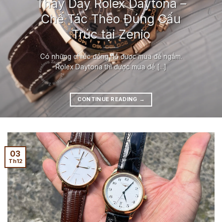
Thay Dây Rolex Daytona –
Chế Tác Theo Đúng Cấu
Trúc tại Zenio
Có những chiếc đồng hồ được mua để ngắm.
Rolex Daytona thì được mua để [...]
CONTINUE READING
→
03
Th12