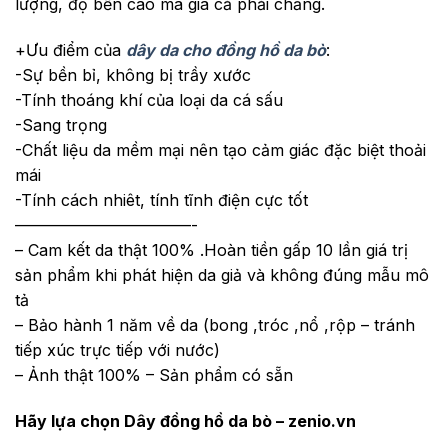
lượng, độ bền cao mà giá cả phải chăng.
+Ưu điểm của
dây da cho đồng hồ da bò
:
-Sự bền bỉ, không bị trầy xước
-Tính thoáng khí của loại da cá sấu
-Sang trọng
-Chất liệu da mềm mại nên tạo cảm giác đặc biệt thoải
mái
-Tính cách nhiêt, tính tĩnh điện cực tốt
———————————-
– Cam kết da thật 100% .Hoàn tiền gấp 10 lần giá trị
sản phẩm khi phát hiện da giả và không đúng mẫu mô
tả
– Bảo hành 1 năm về da (bong ,tróc ,nổ ,rộp – tránh
tiếp xúc trực tiếp với nước)
– Ảnh thật 100% – Sản phẩm có sẵn
Hãy lựa chọn Dây đồng hồ da bò – zenio.vn