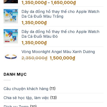
Khoảng
1,350,000
₫
1,650,000
₫
–
3,500,000₫
giá:
Dây da đồng hồ thay thế cho Apple Watch
từ
Da Cá Đuối Màu Trắng
1,350,000₫
đến
1,350,000
₫
1,650,000₫
Dây da đồng hồ thay thế cho Apple Watch
Da Cá Đuối Màu Đỏ
1,350,000
₫
Vòng Moonlight Angel Màu Xanh Dương
Giá
Giá
2,350,000
₫
1,500,000
₫
gốc
hiện
là:
tại
2,350,000₫.
là:
DANH MỤC
1,500,000₫.
Câu chuyện khách hàng
(11)
Chia sẽ học tập, làm việc
(13)
Dịch vụ Zenio
(10)