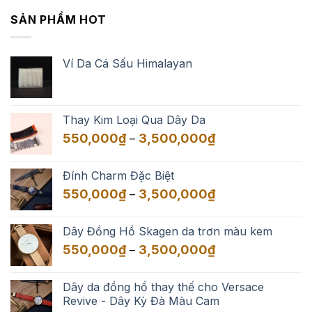
SẢN PHẨM HOT
Ví Da Cá Sấu Himalayan
Thay Kim Loại Qua Dây Da
Khoảng
550,000
₫
3,500,000
₫
–
giá:
từ
Đính Charm Đặc Biệt
550,000₫
Khoảng
550,000
₫
3,500,000
₫
–
đến
giá:
3,500,000₫
từ
Dây Đồng Hồ Skagen da trơn màu kem
550,000₫
Khoảng
550,000
₫
3,500,000
₫
–
đến
giá:
3,500,000₫
từ
Dây da đồng hồ thay thế cho Versace
550,000₫
Revive - Dây Kỳ Đà Màu Cam
đến