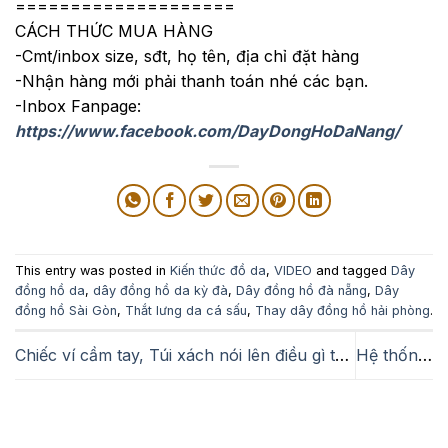
====================
CÁCH THỨC MUA HÀNG
-Cmt/inbox size, sđt, họ tên, địa chỉ đặt hàng
-Nhận hàng mới phải thanh toán nhé các bạn.
-Inbox Fanpage:
https://www.facebook.com/DayDongHoDaNang/
This entry was posted in
Kiến thức đồ da
,
VIDEO
and tagged
Dây
đồng hồ da
,
dây đồng hồ da kỳ đà
,
Dây đồng hồ đà nẵng
,
Dây
đồng hồ Sài Gòn
,
Thắt lưng da cá sấu
,
Thay dây đồng hồ hải phòng
.
Chiếc ví cầm tay, Túi xách nói lên điều gì từ bạn?
Hệ thống phân phối và điểm bán hàng Zenio – Define Yourself