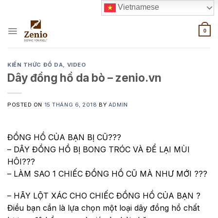
Skip
Vietnamese
to
content
0
KIẾN THỨC ĐỒ DA
,
VIDEO
Dây đồng hồ da bò – zenio.vn
POSTED ON
15 THÁNG 6, 2018
BY
ADMIN
ĐỒNG HỒ CỦA BẠN BỊ CŨ???
– DÂY ĐỒNG HỒ BỊ BONG TRÓC VÀ ĐỂ LẠI MÙI
HÔI???
– LÀM SAO 1 CHIẾC ĐỒNG HỒ CŨ MÀ NHƯ MỚI ???
– HÃY LỘT XÁC CHO CHIẾC ĐỒNG HỒ CỦA BẠN ?
Điều bạn cần là lựa chọn một loại dây đồng hồ chất