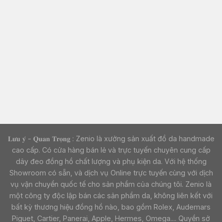
𝐋𝐮̛𝐮 𝐲́ - 𝐐𝐮𝐚𝐧 𝐓𝐫𝐨̣𝐧𝐠 : Zenio là xưởng sản xuất đồ da handmade
cao cấp. Có cửa hàng bán lẻ và trực tuyến chuyên cung cấp
dây đeo đồng hồ chất lượng và phụ kiện da. Với hệ thống
Showroom có sẵn, và dịch vụ Online trực tuyến cùng với dịch
vụ vận chuyển quốc tế cho sản phẩm của chúng tôi. Zenio là
một công ty độc lập bán các sản phẩm da, không liên kết với
bất kỳ thương hiệu đồng hồ nào, bao gồm Rolex, Audemars
Piguet, Cartier, Panerai, Apple, Hermes, Omega.... Quyền sở