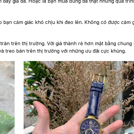
dây giả da. Hoặc là bạn mua đúng da thật nhưng quá trìn
ho bạn cảm giác khó chịu khi đeo lên. Không có được cảm g
ràn trên thị trường. Với giá thành rẻ hơn mặt bằng chung 
và treo bán trên thị trường với những ưu đãi cực khủng.