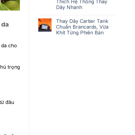
Thích Hệ Thống Thay
Dây Nhanh
Thay Dây Cartier Tank
 da
Chuẩn Brancards, Vừa
Khít Từng Phiên Bản
y da cho
chú trọng
từ đâu