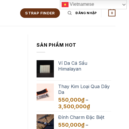
Vietnamese
STRAP FINDER
ĐĂNG NHẬP
0
SẢN PHẨM HOT
Ví Da Cá Sấu
Himalayan
Thay Kim Loại Qua Dây
Da
550,000
₫
–
Khoảng
3,500,000
₫
giá:
Đính Charm Đặc Biệt
từ
550,000₫
550,000
₫
–