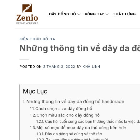
Skip
to
DÂY ĐỒNG HỒ
VÒNG TAY
THẮT LƯNG
content
KIẾN THỨC ĐỒ DA
Những thông tin về dây da 
POSTED ON
2 THÁNG 3, 2022
BY
KHẢ LINH
Mục Lục
Những thông tin về dây da đồng hồ handmade
Cách chọn size dây đồng hồ
Chọn màu sắc cho dây đồng hồ
Câu hỏi cuối cùng các bạn thường thắc mắc là việc d
Một số mẹo để mua dây da thủ công bền hơn
Dây da đồng hồ cứng và thô ráp
Tại sao dây da đồng hồ bị bốc mùi