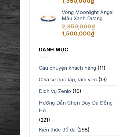
1,350,000
₫
Vòng Moonlight Angel
Màu Xanh Dương
2,350,000
₫
Giá
Giá
1,500,000
₫
gốc
hiện
là:
tại
DANH MỤC
2,350,000₫.
là:
1,500,000₫.
Câu chuyện khách hàng
(11)
Chia sẽ học tập, làm việc
(13)
Dịch vụ Zenio
(10)
Hướng Dẫn Chọn Dây Da Đồng
Hồ
(221)
Kiến thức đồ da
(298)