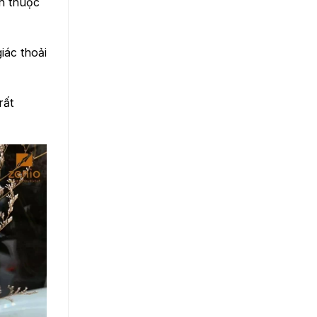
h thuộc
iác thoải
rất