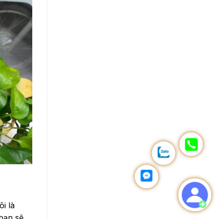
i là
bạn sẽ