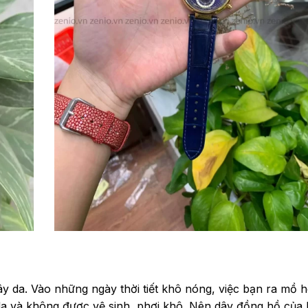
Dây đồng hồ Michael Kors
ây da. Vào những ngày thời tiết khô nóng, việc bạn ra mồ hô
a và không được vệ sinh, phơi khô. Nên dây đồng hồ của 