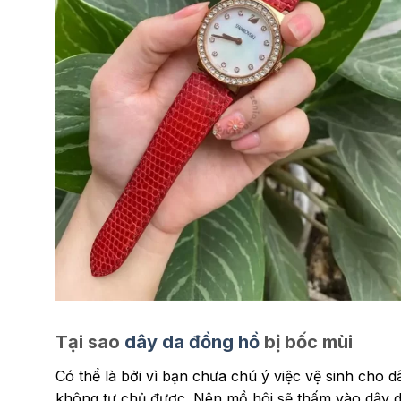
thay-day-dong-ho-swarovski
Tại sao
dây da đồng hồ
bị bốc mùi
Có thể là bởi vì bạn chưa chú ý việc vệ sinh cho d
không tự chủ được. Nên mồ hôi sẽ thấm vào dây d