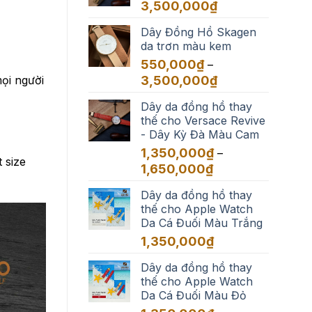
đến
Khoảng
3,500,000
₫
3,500,000₫
giá:
Dây Đồng Hồ Skagen
từ
da trơn màu kem
550,000₫
đến
550,000
₫
–
3,500,000₫
Khoảng
3,500,000
₫
ọi người
giá:
Dây da đồng hồ thay
từ
thế cho Versace Revive
550,000₫
- Dây Kỳ Đà Màu Cam
đến
3,500,000₫
1,350,000
₫
–
 size
Khoảng
1,650,000
₫
giá:
Dây da đồng hồ thay
từ
thế cho Apple Watch
1,350,000₫
Da Cá Đuối Màu Trắng
đến
1,650,000₫
1,350,000
₫
Dây da đồng hồ thay
thế cho Apple Watch
Da Cá Đuối Màu Đỏ