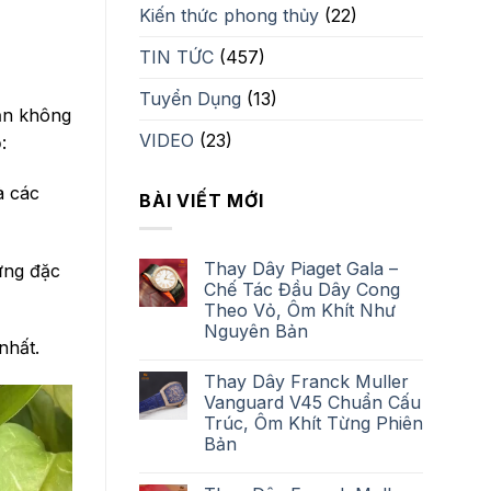
Kiến thức phong thủy
(22)
TIN TỨC
(457)
Tuyển Dụng
(13)
Bạn không
VIDEO
(23)
:
à các
BÀI VIẾT MỚI
Thay Dây Piaget Gala –
ững đặc
Chế Tác Đầu Dây Cong
Theo Vỏ, Ôm Khít Như
Nguyên Bản
nhất.
Thay Dây Franck Muller
Vanguard V45 Chuẩn Cấu
Trúc, Ôm Khít Từng Phiên
Bản