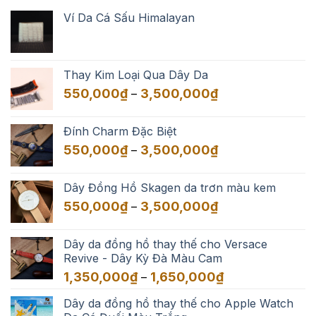
Ví Da Cá Sấu Himalayan
Thay Kim Loại Qua Dây Da
Khoảng
550,000
₫
3,500,000
₫
–
giá:
từ
Đính Charm Đặc Biệt
550,000₫
Khoảng
550,000
₫
3,500,000
₫
–
đến
giá:
3,500,000₫
từ
Dây Đồng Hồ Skagen da trơn màu kem
550,000₫
Khoảng
550,000
₫
3,500,000
₫
–
đến
giá:
3,500,000₫
từ
Dây da đồng hồ thay thế cho Versace
550,000₫
Revive - Dây Kỳ Đà Màu Cam
đến
Khoảng
1,350,000
₫
1,650,000
₫
–
3,500,000₫
giá:
Dây da đồng hồ thay thế cho Apple Watch
từ