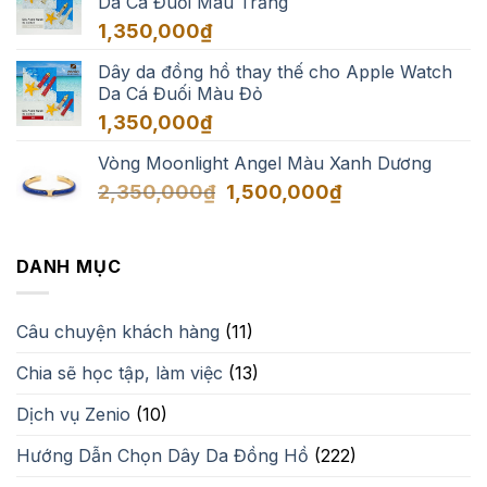
Da Cá Đuối Màu Trắng
1,350,000₫
đến
1,350,000
₫
1,650,000₫
Dây da đồng hồ thay thế cho Apple Watch
Da Cá Đuối Màu Đỏ
1,350,000
₫
Vòng Moonlight Angel Màu Xanh Dương
Giá
Giá
2,350,000
₫
1,500,000
₫
gốc
hiện
là:
tại
2,350,000₫.
là:
DANH MỤC
1,500,000₫.
Câu chuyện khách hàng
(11)
Chia sẽ học tập, làm việc
(13)
Dịch vụ Zenio
(10)
Hướng Dẫn Chọn Dây Da Đồng Hồ
(222)