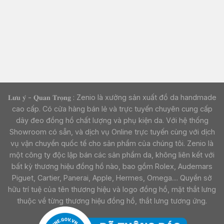
𝐋𝐮̛𝐮 𝐲́ - 𝐐𝐮𝐚𝐧 𝐓𝐫𝐨̣𝐧𝐠 : Zenio là xưởng sản xuất đồ da handmade
cao cấp. Có cửa hàng bán lẻ và trực tuyến chuyên cung cấp
dây đeo đồng hồ chất lượng và phụ kiện da. Với hệ thống
Showroom có sẵn, và dịch vụ Online trực tuyến cùng với dịch
vụ vận chuyển quốc tế cho sản phẩm của chúng tôi. Zenio là
một công ty độc lập bán các sản phẩm da, không liên kết với
bất kỳ thương hiệu đồng hồ nào, bao gồm Rolex, Audemars
Piguet, Cartier, Panerai, Apple, Hermes, Omega.... Quyền sở
hữu trí tuệ của tên thương hiệu và logo đồng hồ, mặt thắt lưng
thuộc về từng thương hiệu đồng hồ, thắt lưng tương ứng.