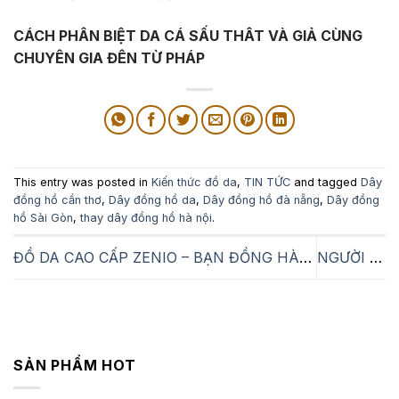
CÁCH PHÂN BIỆT DA CÁ SẤU THÂT VÀ GIẢ CÙNG
CHUYÊN GIA ĐÊN TỪ PHÁP
This entry was posted in
Kiến thức đồ da
,
TIN TỨC
and tagged
Dây
đồng hồ cần thơ
,
Dây đồng hồ da
,
Dây đồng hồ đà nẵng
,
Dây đồng
hồ Sài Gòn
,
thay dây đồng hồ hà nội
.
ĐỒ DA CAO CẤP ZENIO – BẠN ĐỒNG HÀNH CỦA PHÁI MẠNH
NGƯỜI VIỆT NÊN DÙNG HÀNG VIỆT
SẢN PHẨM HOT