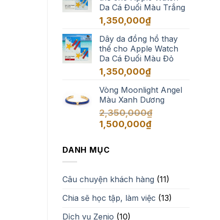
Da Cá Đuối Màu Trắng
đến
1,650,000₫
1,350,000
₫
Dây da đồng hồ thay
thế cho Apple Watch
Da Cá Đuối Màu Đỏ
1,350,000
₫
Vòng Moonlight Angel
Màu Xanh Dương
2,350,000
₫
Giá
Giá
1,500,000
₫
gốc
hiện
là:
tại
DANH MỤC
2,350,000₫.
là:
1,500,000₫.
Câu chuyện khách hàng
(11)
Chia sẽ học tập, làm việc
(13)
Dịch vụ Zenio
(10)