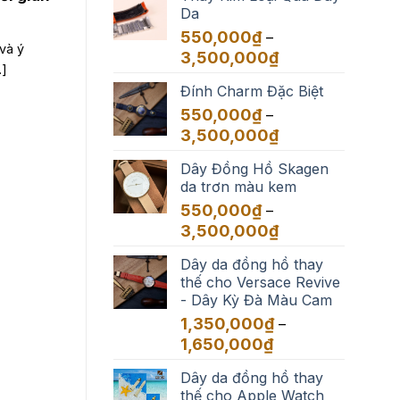
Da
550,000
₫
–
và ý
Khoảng
3,500,000
₫
.]
giá:
Đính Charm Đặc Biệt
từ
550,000₫
550,000
₫
–
đến
Khoảng
3,500,000
₫
3,500,000₫
giá:
Dây Đồng Hồ Skagen
từ
da trơn màu kem
550,000₫
đến
550,000
₫
–
3,500,000₫
Khoảng
3,500,000
₫
giá:
Dây da đồng hồ thay
từ
thế cho Versace Revive
550,000₫
- Dây Kỳ Đà Màu Cam
đến
3,500,000₫
1,350,000
₫
–
Khoảng
1,650,000
₫
giá:
Dây da đồng hồ thay
từ
thế cho Apple Watch
1,350,000₫