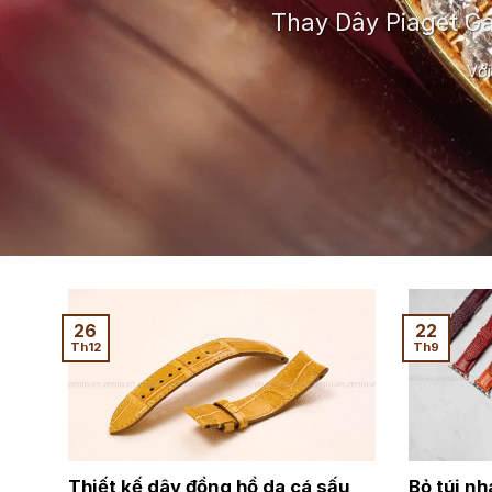
Thay Dây Piaget G
Với
26
22
Th12
Th9
Thiết kế dây đồng hồ da cá sấu
Bỏ túi n