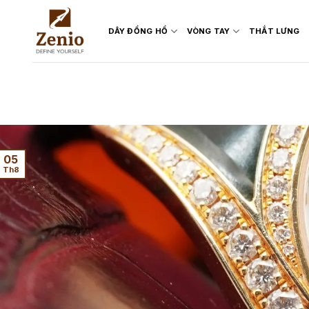
Skip
to
DÂY ĐỒNG HỒ
VÒNG TAY
THẮT LƯNG
content
05
Th8