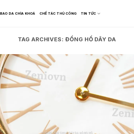
BAO DA CHÌA KHOÁ
CHẾ TÁC THỦ CÔNG
TIN TỨC
TAG ARCHIVES:
ĐỒNG HỒ DÂY DA
HƯỚNG DẪN CHỌN DÂY DA ĐỒNG HỒ