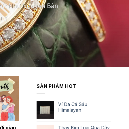
hít Như Nguyên Bản
...]
SẢN PHẨM HOT
Ví Da Cá Sấu
Himalayan
Thay Kim Loại Qua Dây
ời gian