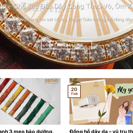
ala – Chế Tác Đầu Dây Cong Theo Vỏ, Ôm K
 thiết kế càng cong ôm sát cổ tay, Piaget Gala không thể dùng dây [
CONTINUE READING
→
20
Th9
hanh 3 mẹo bảo dưỡng,
Đồng hồ dây da – vũ trụ th