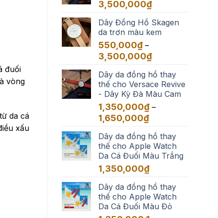
đến
Khoảng
3,500,000
₫
3,500,000₫
giá:
Dây Đồng Hồ Skagen
từ
da trơn màu kem
550,000₫
đến
550,000
₫
–
3,500,000₫
Khoảng
3,500,000
₫
giá:
á đuối
Dây da đồng hồ thay
từ
và vòng
thế cho Versace Revive
550,000₫
- Dây Kỳ Đà Màu Cam
đến
3,500,000₫
1,350,000
₫
–
từ da cá
Khoảng
1,650,000
₫
giá:
điều xấu
Dây da đồng hồ thay
từ
thế cho Apple Watch
1,350,000₫
Da Cá Đuối Màu Trắng
đến
1,650,000₫
1,350,000
₫
Dây da đồng hồ thay
thế cho Apple Watch
Da Cá Đuối Màu Đỏ