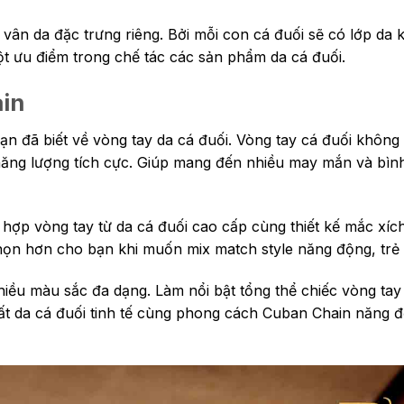
ân da đặc trưng riêng. Bởi mỗi con cá đuối sẽ có lớp da 
t ưu điểm trong chế tác các sản phẩm da cá đuối.
ain
ạn đã biết về vòng tay da cá đuối. Vòng tay cá đuối không 
năng lượng tích cực. Giúp mang đến nhiều may mắn và bìn
hợp vòng tay từ da cá đuối cao cấp cùng thiết kế mắc xí
họn hơn cho bạn khi muốn mix match style năng động, trẻ 
hiều màu sắc đa dạng. Làm nổi bật tổng thể chiếc vòng tay
chất da cá đuối tinh tế cùng phong cách Cuban Chain năng 