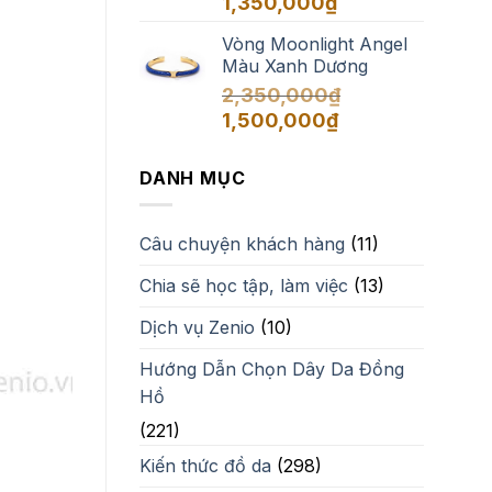
1,350,000
₫
Vòng Moonlight Angel
Màu Xanh Dương
2,350,000
₫
Giá
Giá
1,500,000
₫
gốc
hiện
là:
tại
DANH MỤC
2,350,000₫.
là:
1,500,000₫.
Câu chuyện khách hàng
(11)
Chia sẽ học tập, làm việc
(13)
Dịch vụ Zenio
(10)
Hướng Dẫn Chọn Dây Da Đồng
Hồ
(221)
Kiến thức đồ da
(298)