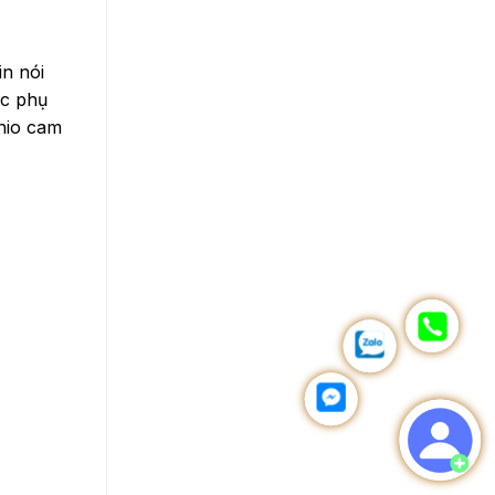
in nói
ác phụ
nio cam