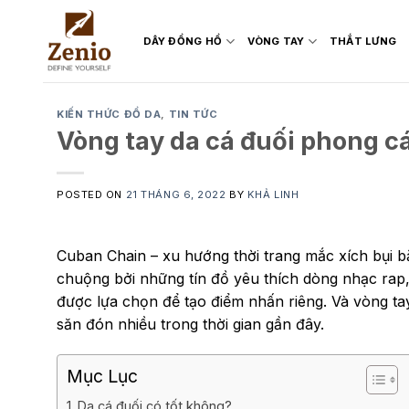
Skip
to
DÂY ĐỒNG HỒ
VÒNG TAY
THẮT LƯNG
content
KIẾN THỨC ĐỒ DA
,
TIN TỨC
Vòng tay da cá đuối phong 
POSTED ON
21 THÁNG 6, 2022
BY
KHẢ LINH
Cuban Chain – xu hướng thời trang mắc xích bụi bặ
chuộng bởi những tín đồ yêu thích dòng nhạc rap,
được lựa chọn để tạo điểm nhấn riêng. Và vòng t
săn đón nhiều trong thời gian gần đây.
Mục Lục
Da cá đuối có tốt không?