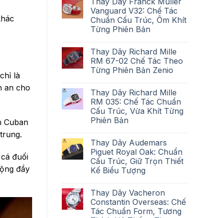
Thay Dây Franck Muller
Vanguard V32: Chế Tác
khác
Chuẩn Cấu Trúc, Ôm Khít
Từng Phiên Bản
Thay Dây Richard Mille
RM 67-02 Chế Tác Theo
Từng Phiên Bản Zenio
chỉ là
h an cho
Thay Dây Richard Mille
RM 035: Chế Tác Chuẩn
Cấu Trúc, Vừa Khít Từng
Phiên Bản
ch Cuban
trung.
Thay Dây Audemars
Piguet Royal Oak: Chuẩn
 cá đuối
Cấu Trúc, Giữ Trọn Thiết
động đầy
Kế Biểu Tượng
Thay Dây Vacheron
Constantin Overseas: Chế
Tác Chuẩn Form, Tương