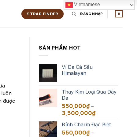
Vietnamese
STRAP FINDER
ĐĂNG NHẬP
0
SẢN PHẨM HOT
Ví Da Cá Sấu
Himalayan
 ưa
Thay Kim Loại Qua Dây
 luôn
Da
ện được
550,000
₫
–
Khoảng
3,500,000
₫
giá:
Đính Charm Đặc Biệt
từ
550,000₫
550,000
₫
–