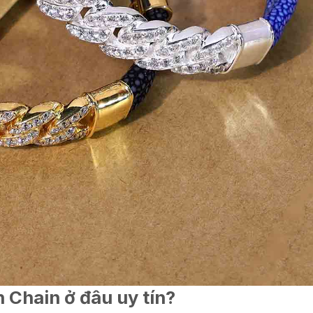
 Chain ở đâu uy tín?