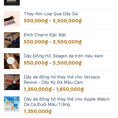
Thay Kim Loại Qua Dây Da
Khoảng
550,000
₫
3,500,000
₫
–
giá:
từ
Đính Charm Đặc Biệt
550,000₫
Khoảng
550,000
₫
3,500,000
₫
–
đến
giá:
3,500,000₫
từ
Dây Đồng Hồ Skagen da trơn màu kem
550,000₫
Khoảng
550,000
₫
3,500,000
₫
–
đến
giá:
3,500,000₫
từ
Dây da đồng hồ thay thế cho Versace
550,000₫
Revive - Dây Kỳ Đà Màu Cam
đến
Khoảng
1,350,000
₫
1,650,000
₫
–
3,500,000₫
giá:
Dây da đồng hồ thay thế cho Apple Watch
từ
Da Cá Đuối Màu Trắng
1,350,000₫
đến
1,350,000
₫
1,650,000₫