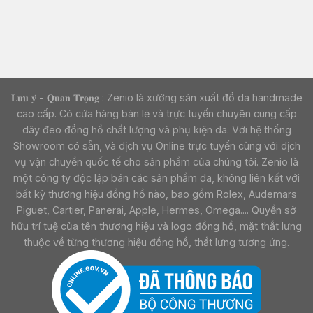
𝐋𝐮̛𝐮 𝐲́ - 𝐐𝐮𝐚𝐧 𝐓𝐫𝐨̣𝐧𝐠 : Zenio là xưởng sản xuất đồ da handmade
cao cấp. Có cửa hàng bán lẻ và trực tuyến chuyên cung cấp
dây đeo đồng hồ chất lượng và phụ kiện da. Với hệ thống
Showroom có sẵn, và dịch vụ Online trực tuyến cùng với dịch
vụ vận chuyển quốc tế cho sản phẩm của chúng tôi. Zenio là
một công ty độc lập bán các sản phẩm da, không liên kết với
bất kỳ thương hiệu đồng hồ nào, bao gồm Rolex, Audemars
Piguet, Cartier, Panerai, Apple, Hermes, Omega.... Quyền sở
hữu trí tuệ của tên thương hiệu và logo đồng hồ, mặt thắt lưng
thuộc về từng thương hiệu đồng hồ, thắt lưng tương ứng.