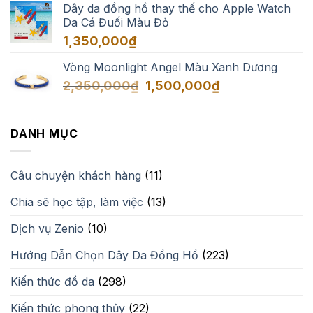
Dây da đồng hồ thay thế cho Apple Watch
Da Cá Đuối Màu Đỏ
1,350,000
₫
Vòng Moonlight Angel Màu Xanh Dương
Giá
Giá
2,350,000
₫
1,500,000
₫
gốc
hiện
là:
tại
2,350,000₫.
là:
DANH MỤC
1,500,000₫.
Câu chuyện khách hàng
(11)
Chia sẽ học tập, làm việc
(13)
Dịch vụ Zenio
(10)
Hướng Dẫn Chọn Dây Da Đồng Hồ
(223)
Kiến thức đồ da
(298)
Kiến thức phong thủy
(22)