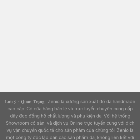
𝐋𝐮̛𝐮 𝐲́ - 𝐐𝐮𝐚𝐧 𝐓𝐫𝐨̣𝐧𝐠 : Zenio là xưởng sản xuất đồ da handmade
cao cấp. Có cửa hàng bán lẻ và trực tuyến chuyên cung cấp
dây đeo đồng hồ chất lượng và phụ kiện da. Với hệ thống
Showroom có sẵn, và dịch vụ Online trực tuyến cùng với dịch
vụ vận chuyển quốc tế cho sản phẩm của chúng tôi. Zenio là
một công ty độc lập bán các sản phẩm da, không liên kết với