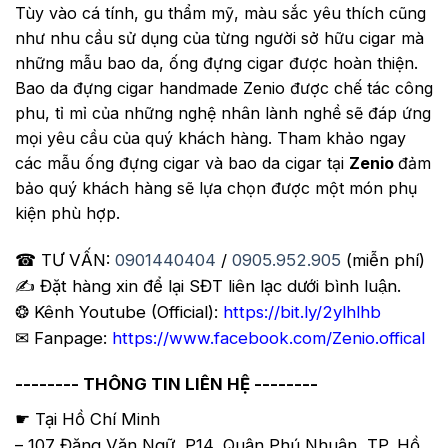
Tùy vào cá tính, gu thẩm mỹ, màu sắc yêu thích cũng
như nhu cầu sử dụng của từng người sở hữu cigar mà
những mẫu bao da, ống đựng cigar được hoàn thiện.
Bao da đựng cigar handmade Zenio được chế tác công
phu, tỉ mỉ của những nghệ nhân lành nghề sẽ đáp ứng
mọi yêu cầu của quý khách hàng. Tham khảo ngay
các mẫu ống đựng cigar và bao da cigar tại
Zenio
đảm
bảo quý khách hàng sẽ lựa chọn được một món phụ
kiện phù hợp.
☎ TƯ VẤN:
0901440404
/
0905.952.905
(miễn phí)
✍️ Đặt hàng xin để lại SĐT liên lạc dưới bình luận.
❂ Kênh Youtube (Official):
https://bit.ly/2ylhlhb
✉ Fanpage:
https://www.facebook.com/Zenio.offical
-------- THÔNG TIN LIÊN HỆ --------
☛ Tại Hồ Chí Minh
– 107 Đặng Văn Ngữ, P14, Quận Phú Nhuận, TP. Hồ