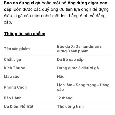
B
ao da đựng xì gà
hoặc một bộ
ống đựng cigar cao
cấp
luôn được các quý ông ưu tiên lựa chọn để đựng
điếu xì gà của mình như một lời khẳng định về đẳng
cấp.
Thông tin sản phẩm:
Bao da Xi Ga handmade
Tên sản phẩm
đựng 3 sản phẩm
Chất Liệu
Da Bò cao cấp
Kích Thước
Đựng được 3 điếu xì gà
Màu sắc
Nâu
Lịch lãm – Sang trọng – Đẳng
Phong Cách
cấp
Bảo Hành
12 tháng
Ưu Điểm Nổi Bật
Thủ công tỉ mỉ