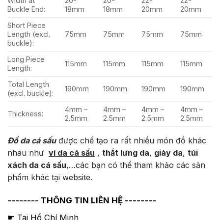
Width at
20-
20-
22-
22-
Buckle End:
18mm
18mm
20mm
20mm
Short Piece
Length (excl.
75mm
75mm
75mm
75mm
buckle):
Long Piece
115mm
115mm
115mm
115mm
Length:
Total Length
190mm
190mm
190mm
190mm
(excl. buckle):
4mm –
4mm –
4mm –
4mm –
Thickness:
2.5mm
2.5mm
2.5mm
2.5mm
Đồ da cá sấu
được chế tạo ra rất nhiều món đồ khác
nhau như
ví da cá sấu
,
thắt lưng da
,
giày da
,
túi
xách da cá sấu
,…các bạn có thể tham khảo các sản
phẩm khác tại website.
-------- THÔNG TIN LIÊN HỆ --------
☛ Tại Hồ Chí Minh