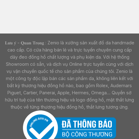
𝐋𝐮̛𝐮 𝐲́ - 𝐐𝐮𝐚𝐧 𝐓𝐫𝐨̣𝐧𝐠 : Zenio là xưởng sản xuất đồ da handmade
cao cấp. Có cửa hàng bán lẻ và trực tuyến chuyên cung cấp
dây đeo đồng hồ chất lượng và phụ kiện da. Với hệ thống
Showroom có sẵn, và dịch vụ Online trực tuyến cùng với dịch
vụ vận chuyển quốc tế cho sản phẩm của chúng tôi. Zenio là
một công ty độc lập bán các sản phẩm da, không liên kết với
bất kỳ thương hiệu đồng hồ nào, bao gồm Rolex, Audemars
Piguet, Cartier, Panerai, Apple, Hermes, Omega.... Quyền sở
hữu trí tuệ của tên thương hiệu và logo đồng hồ, mặt thắt lưng
thuộc về từng thương hiệu đồng hồ, thắt lưng tương ứng.