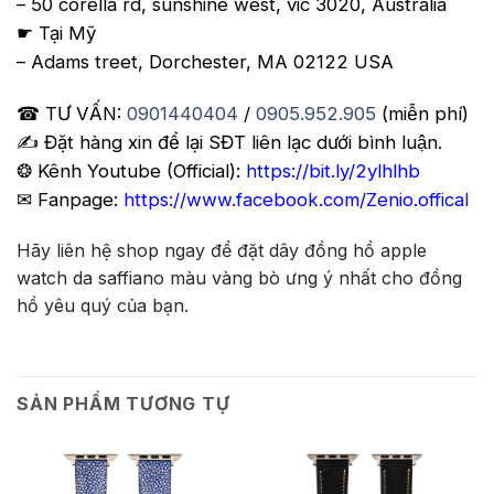
– 50 corella rd, sunshine west, vic 3020, Australia
☛ Tại Mỹ
– Adams treet, Dorchester, MA 02122 USA
☎ TƯ VẤN:
0901440404
/
0905.952.905
(miễn phí)
✍️ Đặt hàng xin để lại SĐT liên lạc dưới bình luận.
❂ Kênh Youtube (Official):
https://bit.ly/2ylhlhb
✉ Fanpage:
https://www.facebook.com/Zenio.offical
Hãy liên hệ shop ngay để đặt dây đồng hồ apple
watch da saffiano màu vàng bò ưng ý nhất cho đồng
hồ yêu quý của bạn.
SẢN PHẨM TƯƠNG TỰ