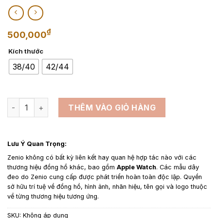
₫
500,000
Kích thước
38/40
42/44
Dây da đồng hồ thay thế cho Apple Watch Da Epsom Đỏ Tươ
THÊM VÀO GIỎ HÀNG
Lưu Ý Quan Trọng:
Zenio không có bất kỳ liên kết hay quan hệ hợp tác nào với các
thương hiệu đồng hồ khác, bao gồm
Apple Watch
. Các mẫu dây
đeo do Zenio cung cấp được phát triển hoàn toàn độc lập. Quyền
sở hữu trí tuệ về đồng hồ, hình ảnh, nhãn hiệu, tên gọi và logo thuộc
về từng thương hiệu tương ứng.
SKU:
Không áp dụng