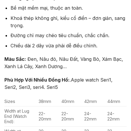
Bề mặt mềm mại, thuộc an toàn.
Khoá thép không ghỉ, kiểu cổ điển – đơn giản, sang
trọng.
Đường chỉ may chéo tiêu chuẩn, chắc chắn.
Chiều dài 2 dây vừa phải dễ điều chỉnh.
Màu Sắc:
Đen, Nâu đỏ, Nâu Đất, Vàng Bò, Xám Bạc,
Xanh Lá Cây, Xanh Dương…
Phù Hợp Với Nhiều Đồng Hồ:
.Apple watch Seri1,
Seri2, Seri3, seri4. Seri5
Sizes
38mm
40mm
42mm
44mm
Width at Lug
22-
22-
24-
24-
End (Watch
20mm
20mm
22mm
22mm
End):