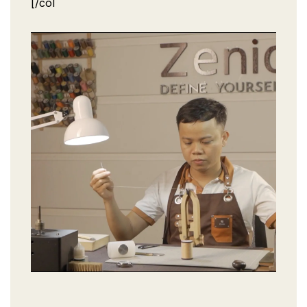
[/col