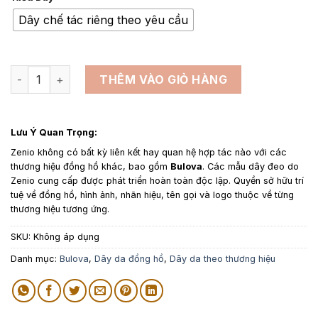
từ
950,000₫
Dây chế tác riêng theo yêu cầu
đến
1,650,000₫
Dây da đồng hồ thay thế cho Bulova Kỳ Đà Màu Đen số lượn
THÊM VÀO GIỎ HÀNG
Lưu Ý Quan Trọng:
Zenio không có bất kỳ liên kết hay quan hệ hợp tác nào với các
thương hiệu đồng hồ khác, bao gồm
Bulova
. Các mẫu dây đeo do
Zenio cung cấp được phát triển hoàn toàn độc lập. Quyền sở hữu trí
tuệ về đồng hồ, hình ảnh, nhãn hiệu, tên gọi và logo thuộc về từng
thương hiệu tương ứng.
SKU:
Không áp dụng
Danh mục:
Bulova
,
Dây da đồng hồ
,
Dây da theo thương hiệu