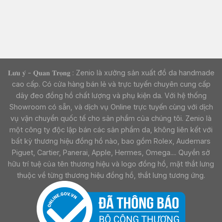
𝐋𝐮̛𝐮 𝐲́ - 𝐐𝐮𝐚𝐧 𝐓𝐫𝐨̣𝐧𝐠 : Zenio là xưởng sản xuất đồ da handmade
cao cấp. Có cửa hàng bán lẻ và trực tuyến chuyên cung cấp
dây đeo đồng hồ chất lượng và phụ kiện da. Với hệ thống
Showroom có sẵn, và dịch vụ Online trực tuyến cùng với dịch
vụ vận chuyển quốc tế cho sản phẩm của chúng tôi. Zenio là
một công ty độc lập bán các sản phẩm da, không liên kết với
bất kỳ thương hiệu đồng hồ nào, bao gồm Rolex, Audemars
Piguet, Cartier, Panerai, Apple, Hermes, Omega.... Quyền sở
hữu trí tuệ của tên thương hiệu và logo đồng hồ, mặt thắt lưng
thuộc về từng thương hiệu đồng hồ, thắt lưng tương ứng.