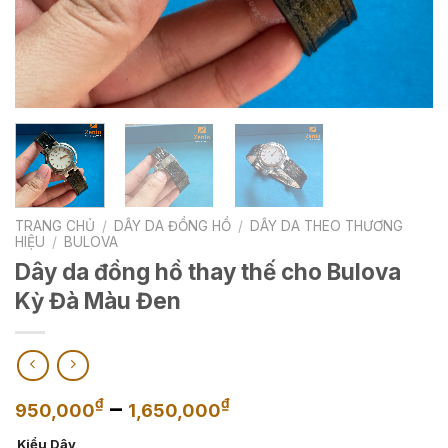
TRANG CHỦ
/
DÂY DA ĐỒNG HỒ
/
DÂY DA THEO THƯƠNG
HIỆU
/
BULOVA
Dây da đồng hồ thay thế cho Bulova
Kỳ Đà Màu Đen
Khoảng
–
₫
₫
950,000
1,650,000
giá:
Kiểu Dây