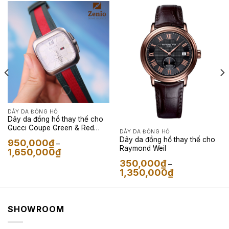
DÂY DA ĐỒNG HỒ
Dây da đồng hồ thay thế cho
Gucci Coupe Green & Red
DÂY DA ĐỒNG HỒ
Stripe da bê Pháp
Dây da đồng hồ thay thế cho
950,000
₫
–
Raymond Weil
Khoảng
1,650,000
₫
giá:
350,000
₫
từ
–
950,000₫
Khoảng
1,350,000
₫
đến
giá:
1,650,000₫
từ
350,000₫
đến
1,350,000₫
SHOWROOM