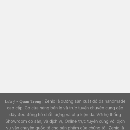
𝐋𝐮̛𝐮 𝐲́ - 𝐐𝐮𝐚𝐧 𝐓𝐫𝐨̣𝐧𝐠 : Zenio là xưởng sản xuất đồ da handmade
cao cấp. Có cửa hàng bán lẻ và trực tuyến chuyên cung cấp
dây đeo đồng hồ chất lượng và phụ kiện da. Với hệ thống
Showroom có sẵn, và dịch vụ Online trực tuyến cùng với dịch
vụ vận chuyển quốc tế cho sản phẩm của chúng tôi. Zenio là