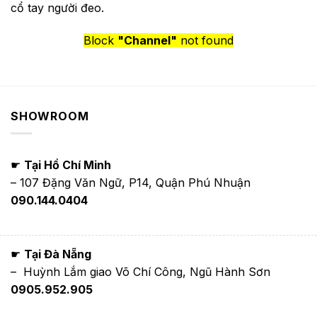
cổ tay người đeo.
Block
"Channel"
not found
SHOWROOM
☛
Tại Hồ Chí Minh
– 107 Đặng Văn Ngữ, P14, Quận Phú Nhuận
090.144.0404
☛
Tại Đà Nẵng
– Huỳnh Lắm giao Võ Chí Công, Ngũ Hành Sơn
0905.952.905