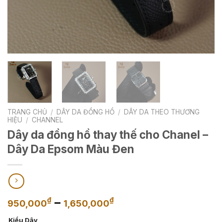
TRANG CHỦ
/
DÂY DA ĐỒNG HỒ
/
DÂY DA THEO THƯƠNG
HIỆU
/
CHANNEL
Dây da đồng hồ thay thế cho Chanel –
Dây Da Epsom Màu Đen
Khoảng
–
₫
₫
950,000
1,650,000
giá:
Kiểu Dây