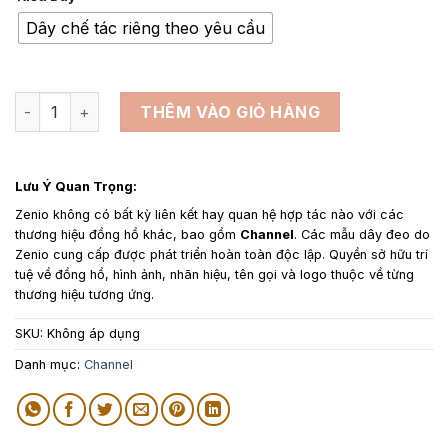
từ
950,000₫
Dây chế tác riêng theo yêu cầu
đến
1,650,000₫
Dây da đồng hồ thay thế cho Chanel - Dây Da Epsom Màu Đ
THÊM VÀO GIỎ HÀNG
Lưu Ý Quan Trọng:
Zenio không có bất kỳ liên kết hay quan hệ hợp tác nào với các
thương hiệu đồng hồ khác, bao gồm
Channel
. Các mẫu dây đeo do
Zenio cung cấp được phát triển hoàn toàn độc lập. Quyền sở hữu trí
tuệ về đồng hồ, hình ảnh, nhãn hiệu, tên gọi và logo thuộc về từng
thương hiệu tương ứng.
SKU:
Không áp dụng
Danh mục:
Channel