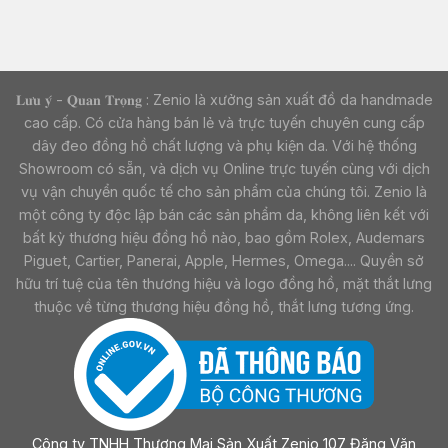
𝐋𝐮̛𝐮 𝐲́ - 𝐐𝐮𝐚𝐧 𝐓𝐫𝐨̣𝐧𝐠 : Zenio là xưởng sản xuất đồ da handmade
cao cấp. Có cửa hàng bán lẻ và trực tuyến chuyên cung cấp
dây đeo đồng hồ chất lượng và phụ kiện da. Với hệ thống
Showroom có sẵn, và dịch vụ Online trực tuyến cùng với dịch
vụ vận chuyển quốc tế cho sản phẩm của chúng tôi. Zenio là
một công ty độc lập bán các sản phẩm da, không liên kết với
bất kỳ thương hiệu đồng hồ nào, bao gồm Rolex, Audemars
Piguet, Cartier, Panerai, Apple, Hermes, Omega.... Quyền sở
hữu trí tuệ của tên thương hiệu và logo đồng hồ, mặt thắt lưng
thuộc về từng thương hiệu đồng hồ, thắt lưng tương ứng.
Công ty TNHH Thương Mại Sản Xuất Zenio 107 Đặng Văn