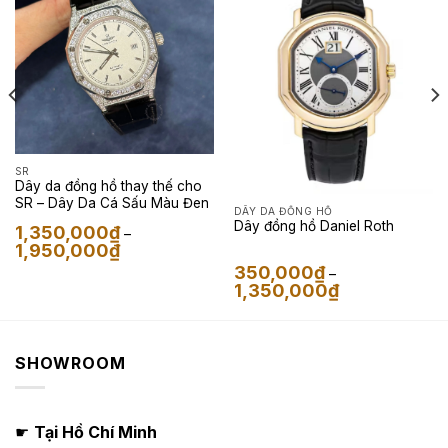
SR
Dây da đồng hồ thay thế cho
SR – Dây Da Cá Sấu Màu Đen
DÂY DA ĐỒNG HỒ
Dây đồng hồ Daniel Roth
1,350,000
₫
–
Khoảng
1,950,000
₫
giá:
350,000
₫
từ
–
1,350,000₫
Khoảng
1,350,000
₫
đến
giá:
1,950,000₫
từ
350,000₫
đến
1,350,000₫
SHOWROOM
☛
Tại Hồ Chí Minh