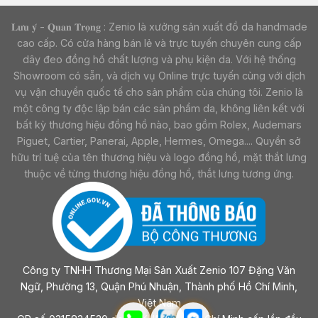
𝐋𝐮̛𝐮 𝐲́ - 𝐐𝐮𝐚𝐧 𝐓𝐫𝐨̣𝐧𝐠 : Zenio là xưởng sản xuất đồ da handmade
cao cấp. Có cửa hàng bán lẻ và trực tuyến chuyên cung cấp
dây đeo đồng hồ chất lượng và phụ kiện da. Với hệ thống
Showroom có sẵn, và dịch vụ Online trực tuyến cùng với dịch
vụ vận chuyển quốc tế cho sản phẩm của chúng tôi. Zenio là
một công ty độc lập bán các sản phẩm da, không liên kết với
bất kỳ thương hiệu đồng hồ nào, bao gồm Rolex, Audemars
Piguet, Cartier, Panerai, Apple, Hermes, Omega.... Quyền sở
hữu trí tuệ của tên thương hiệu và logo đồng hồ, mặt thắt lưng
thuộc về từng thương hiệu đồng hồ, thắt lưng tương ứng.
Công ty TNHH Thương Mại Sản Xuất Zenio 107 Đặng Văn
Ngữ, Phường 13, Quận Phú Nhuận, Thành phố Hồ Chí Minh,
Việt Nam