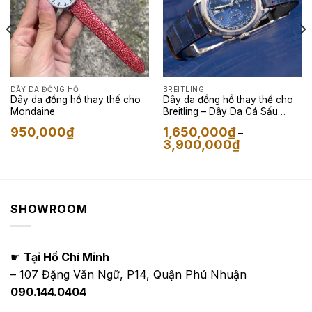
DÂY DA ĐỒNG HỒ
BREITLING
Dây da đồng hồ thay thế cho
Dây da đồng hồ thay thế cho
Mondaine
Breitling – Dây Da Cá Sấu
Special
950,000
₫
1,650,000
₫
–
Khoảng
3,900,000
₫
giá:
từ
1,650,000₫
đến
3,900,000₫
SHOWROOM
☛
Tại Hồ Chí Minh
– 107 Đặng Văn Ngữ, P14, Quận Phú Nhuận
090.144.0404