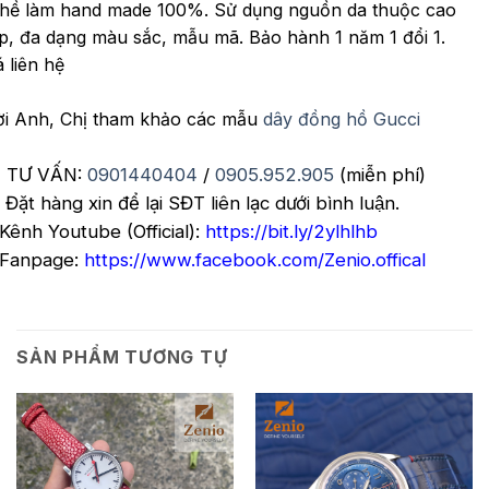
hề làm hand made 100%. Sử dụng nguồn da thuộc cao
p, đa dạng màu sắc, mẫu mã. Bảo hành 1 năm 1 đổi 1.
á liên hệ
i Anh, Chị tham khảo các mẫu
dây đồng hồ Gucci
 TƯ VẤN:
0901440404
/
0905.952.905
(miễn phí)
Đặt hàng xin để lại SĐT liên lạc dưới bình luận.
Kênh Youtube (Official):
https://bit.ly/2ylhlhb
Fanpage:
https://www.facebook.com/Zenio.offical
SẢN PHẨM TƯƠNG TỰ