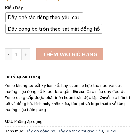
giá:
Kiểu Dây
từ
1,350,000₫
Dây chế tác riêng theo yêu cầu
đến
Dây cong bo tròn theo sát mặt đồng hồ
1,650,000₫
Dây da đồng hồ thay thế cho Gucci Women's U-Play Tri-col
THÊM VÀO GIỎ HÀNG
Lưu Ý Quan Trọng:
Zenio không có bất kỳ liên kết hay quan hệ hợp tác nào với các
thương hiệu đồng hồ khác, bao gồm
Gucci
. Các mẫu dây đeo do
Zenio cung cấp được phát triển hoàn toàn độc lập. Quyền sở hữu trí
tuệ về đồng hồ, hình ảnh, nhãn hiệu, tên gọi và logo thuộc về từng
thương hiệu tương ứng.
SKU:
Không áp dụng
Danh mục:
Dây da đồng hồ
,
Dây da theo thương hiệu
,
Gucci