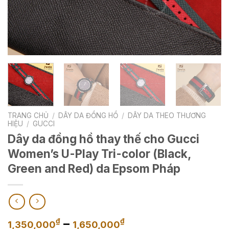
TRANG CHỦ
/
DÂY DA ĐỒNG HỒ
/
DÂY DA THEO THƯƠNG
HIỆU
/
GUCCI
Dây da đồng hồ thay thế cho Gucci
Women’s U-Play Tri-color (Black,
Green and Red) da Epsom Pháp
Khoảng
–
₫
₫
1,350,000
1,650,000