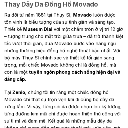
Thay Dây Da Đồng Hồ Movado
Ra đời từ năm 1881 tại Thụy Sĩ,
Movado
luôn được
tôn vinh là biểu tượng của sự tinh giản và sáng tạo.
Thiết kế
Museum Dial
với một chấm tròn ở vị trí 12 giờ
– tượng trưng cho mặt trời giữa trưa – đã trở thành kiệt
tác vượt thời gian, đưa Movado bước vào hàng ngũ
những thương hiệu đồng hồ nghệ thuật bậc nhất. Với
bộ máy Thụy Sĩ chính xác và thiết kế tối giản sang
trọng, mỗi chiếc Movado không chỉ là đồng hồ, mà
còn là một
tuyên ngôn phong cách sống hiện đại và
đẳng cấp
.
Tại
Zenio
, chúng tôi tin rằng một chiếc đồng hồ
Movado chỉ thật sự trọn vẹn khi đi cùng bộ dây da
xứng tầm. Vì vậy, từng sợi da được chọn lọc kỹ lưỡng,
từng đường kim mũi chỉ được hoàn thiện thủ công với
sự tỉ mỉ và đam mê. Kết quả là những mẫu dây da