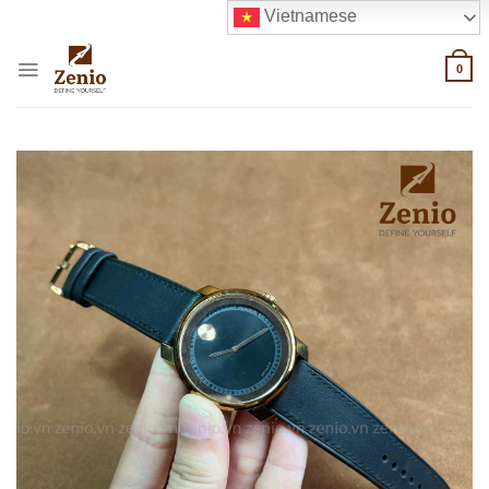
Skip
Vietnamese
to
content
0