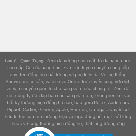
𝐋𝐮̛𝐮 𝐲́ - 𝐐𝐮𝐚𝐧 𝐓𝐫𝐨̣𝐧𝐠 : Zenio là xưởng sản xuất đồ da handmade
cao cấp. Có cửa hàng bán lẻ và trực tuyến chuyên cung cấp
dây đeo đồng hồ chất lượng và phụ kiện da. Với hệ thống
Showroom có sẵn, và dịch vụ Online trực tuyến cùng với dịch
vụ vận chuyển quốc tế cho sản phẩm của chúng tôi. Zenio là
một công ty độc lập bán các sản phẩm da, không liên kết với
bất kỳ thương hiệu đồng hồ nào, bao gồm Rolex, Audemars
Piguet, Cartier, Panerai, Apple, Hermes, Omega.... Quyền sở
hữu trí tuệ của tên thương hiệu và logo đồng hồ, mặt thắt lưng
thuộc về từng thương hiệu đồng hồ, thắt lưng tương ứng.