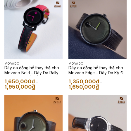
550,00
1,650,000₫
đến
2,800,000₫
MOVADO
MOVADO
Dây da đồng hồ thay thế cho
Dây da đồng hồ thay thế cho
Movado Bold – Dây Da Rally
Movado Edge – Dây Da Kỳ Đà
Alran Đen Phối Hồng
Màu Đen
1,650,000
₫
1,350,000
₫
–
–
Khoảng
Khoảng
1,950,000
₫
1,650,000
₫
giá:
giá:
từ
từ
1,650,000₫
1,350,000₫
đến
đến
1,950,000₫
1,650,000₫