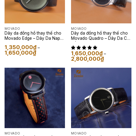
MOVADO
MOVADO
Dây da đồng hồ thay thế cho
Dây da đồng hồ thay thế cho
Movado Edge – Dây Da Nappa
Movado Quadro – Dây Da Cá
Màu Đen
Sấu Màu Đen
1,350,000
₫
–
Khoảng
1,650,000
₫
1,650,000
₫
–
giá:
Khoảng
2,800,000
₫
từ
giá:
1,350,000₫
từ
đến
1,650,000₫
1,650,000₫
đến
2,800,000₫
MOVADO
MOVADO