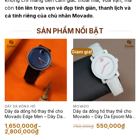
không chỉ mang đến cảm giác thoải mái, vừa vặn, mà
còn
tôn lên trọn vẹn vẻ đẹp tinh giản, thanh lịch và
cá tính riêng của chủ nhân Movado
.
SẢN PHẨM NỔI BẬT
Giảm giá!
DÂY DA ĐỒNG HỒ
MOVADO
Dây da đồng hồ thay thế cho
Dây da đồng hồ thay thế cho
Movado Edge Men – Dây Da
Movado – Dây Da Epsom Màu
Cá Sấu Màu Đen
Trắng
Giá
Giá
1,650,000
₫
550,000
₫
750,000
₫
–
gốc
hiện
Khoảng
2,800,000
₫
là:
tại
giá:
750,000₫.
là:
từ