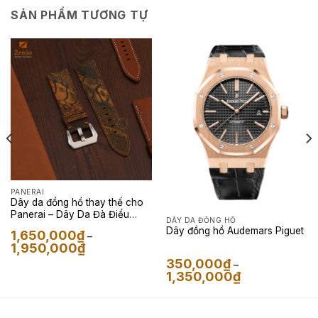
SẢN PHẨM TƯƠNG TỰ
PANERAI
Dây da đồng hồ thay thế cho
Panerai – Dây Da Đà Điểu
DÂY DA ĐỒNG HỒ
Nubuck Màu Vàng
Dây đồng hồ Audemars Piguet
1,650,000
₫
–
Khoảng
1,950,000
₫
giá:
350,000
₫
từ
–
1,650,000₫
Khoảng
1,350,000
₫
đến
giá:
1,950,000₫
từ
350,000₫
đến