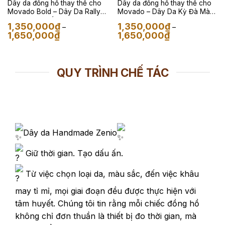
Dây da đồng hồ thay thế cho
Dây da đồng hồ thay thế cho
Movado Bold – Dây Da Rally
Movado – Dây Da Kỳ Đà Màu
Alran Đen Phối Đỏ
Đen
1,350,000
₫
1,350,000
₫
–
–
Khoảng
Khoảng
1,650,000
₫
1,650,000
₫
giá:
giá:
từ
từ
1,350,000₫
1,350,000₫
đến
đến
1,650,000₫
1,650,000₫
QUY TRÌNH CHẾ TÁC
Dây da Handmade Zenio
Giữ thời gian. Tạo dấu ấn.
Từ việc chọn loại da, màu sắc, đến việc khâu
may tỉ mỉ, mọi giai đoạn đều được thực hiện với
tâm huyết. Chúng tôi tin rằng mỗi chiếc đồng hồ
không chỉ đơn thuần là thiết bị đo thời gian, mà