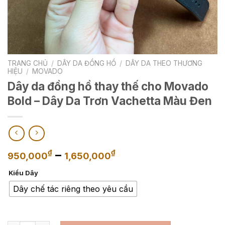
TRANG CHỦ
/
DÂY DA ĐỒNG HỒ
/
DÂY DA THEO THƯƠNG
HIỆU
/
MOVADO
Dây da đồng hồ thay thế cho Movado
Bold – Dây Da Trơn Vachetta Màu Đen
Khoảng
–
₫
₫
950,000
1,650,000
giá:
Kiểu Dây
từ
950,000₫
Dây chế tác riêng theo yêu cầu
đến
1,650,000₫