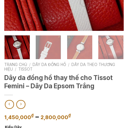
TRANG CHỦ
/
DÂY DA ĐỒNG HỒ
/
DÂY DA THEO THƯƠNG
HIỆU
/
TISSOT
Dây da đồng hồ thay thế cho Tissot
Femini – Dây Da Epsom Trắng
Khoảng
–
₫
₫
1,450,000
2,800,000
giá:
Kiểu Dây