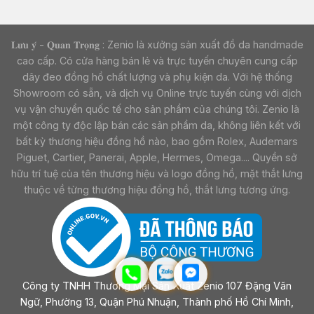
𝐋𝐮̛𝐮 𝐲́ - 𝐐𝐮𝐚𝐧 𝐓𝐫𝐨̣𝐧𝐠 : Zenio là xưởng sản xuất đồ da handmade
cao cấp. Có cửa hàng bán lẻ và trực tuyến chuyên cung cấp
dây đeo đồng hồ chất lượng và phụ kiện da. Với hệ thống
Showroom có sẵn, và dịch vụ Online trực tuyến cùng với dịch
vụ vận chuyển quốc tế cho sản phẩm của chúng tôi. Zenio là
một công ty độc lập bán các sản phẩm da, không liên kết với
bất kỳ thương hiệu đồng hồ nào, bao gồm Rolex, Audemars
Piguet, Cartier, Panerai, Apple, Hermes, Omega.... Quyền sở
hữu trí tuệ của tên thương hiệu và logo đồng hồ, mặt thắt lưng
thuộc về từng thương hiệu đồng hồ, thắt lưng tương ứng.
Công ty TNHH Thương Mại Sản Xuất Zenio 107 Đặng Văn
Ngữ, Phường 13, Quận Phú Nhuận, Thành phố Hồ Chí Minh,