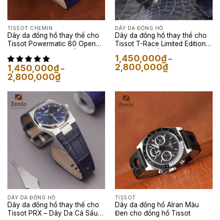
TISSOT CHEMIN
DÂY DA ĐỒNG HỒ
Dây da đồng hồ thay thế cho
Dây da đồng hồ thay thế cho
Tissot Powermatic 80 Open
Tissot T-Race Limited Edition –
Heart – Dây Da Cá Sấu Màu
Dây Da Cá Sấu Màu Đen
1,450,000
₫
–
Navy
Khoảng
2,800,000
₫
1,450,000
₫
–
giá:
Khoảng
2,800,000
₫
từ
giá:
1,450,000₫
từ
đến
1,450,000₫
2,800,000₫
đến
2,800,000₫
DÂY DA ĐỒNG HỒ
TISSOT
Dây da đồng hồ thay thế cho
Dây da đồng hồ Alran Màu
Tissot PRX – Dây Da Cá Sấu
Đen cho đồng hồ Tissot