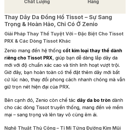
Chất Lượng
Hàng
Thay Dây Da Đồng Hồ Tissot – Sự Sang
Trọng & Hoàn Hảo, Chỉ Có Ở Zenio
Giải Pháp Thay Thế Tuyệt Vời – Đặc Biệt Cho Tissot
PRX & Các Dòng Tissot Khác
Zenio mang đến hệ thống
cốt kim loại thay thế dành
riêng cho Tissot PRX
, giúp bạn dễ dàng lắp dây da
mới với độ chuẩn xác cao và tính linh hoạt vượt trội.
Giờ đây, bạn hoàn toàn có thể đặt thêm dây mới bất
cứ lúc nào, thay đổi phong cách nhanh chóng mà vẫn
giữ trọn nét hiện đại của PRX.
Bên cạnh đó, Zenio còn chế tác
dây da bo tròn
dành
cho các dòng Tissot truyền thống, mang đến vẻ mềm
mại – sang trọng và lên tay vô cùng êm ái.
Nghệ Thuật Thủ Công – Tỉ Mỉ Từng Đường Kim Mũi