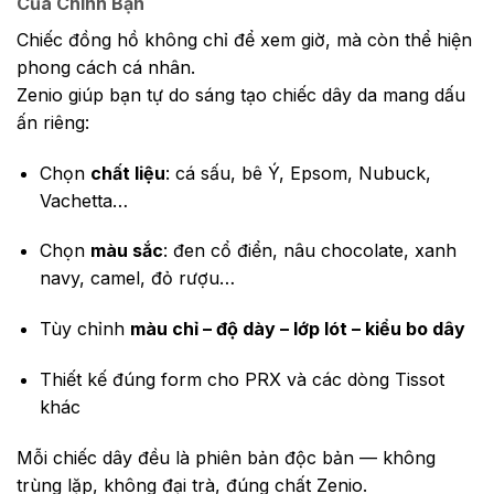
Của Chính Bạn
Chiếc đồng hồ không chỉ để xem giờ, mà còn thể hiện
phong cách cá nhân.
Zenio giúp bạn tự do sáng tạo chiếc dây da mang dấu
ấn riêng:
Chọn
chất liệu
: cá sấu, bê Ý, Epsom, Nubuck,
Vachetta…
Chọn
màu sắc
: đen cổ điển, nâu chocolate, xanh
navy, camel, đỏ rượu…
Tùy chỉnh
màu chỉ – độ dày – lớp lót – kiểu bo dây
Thiết kế đúng form cho PRX và các dòng Tissot
khác
Mỗi chiếc dây đều là phiên bản độc bản — không
trùng lặp, không đại trà, đúng chất Zenio.