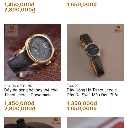
Màu Navy
1,450,000
₫
1,650,000
₫
–
Khoảng
2,800,000
₫
giá:
từ
1,450,000₫
đến
2,800,000₫
DÂY DA ĐỒNG HỒ
TISSOT
Dây da đồng hồ thay thế cho
Dây Đồng Hồ Tissot Lecole –
Tissot Lelocle Powermatic –
Dây Da Swift Màu Đen Phối
Dây Da Cá Sấu Màu Đen
Nâu Gold
1,450,000
₫
1,350,000
₫
–
–
Khoảng
Khoảng
2,800,000
₫
1,650,000
₫
giá:
giá:
từ
từ
1,450,000₫
1,350,000₫
đến
đến
2,800,000₫
1,650,000₫