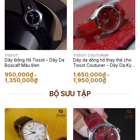
TISSOT
TISSOT COUTURIER
Dây Đồng Hồ Tissot – Dây Da
Dây da đồng hồ thay thế cho
Boxcalf Màu Đen
Tissot Couturier – Dây Da Kỳ
Đà Màu Đỏ
950,000
₫
1,650,000
₫
–
–
Khoảng
Khoảng
1,350,000
₫
1,950,000
₫
giá:
giá:
từ
từ
950,000₫
1,650,000₫
BỘ SƯU TẬP
đến
đến
1,350,000₫
1,950,000₫