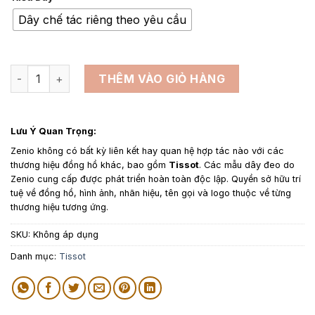
từ
1,450,000₫
Dây chế tác riêng theo yêu cầu
đến
2,800,000₫
Dây da đồng hồ thay thế cho Tissot Femini - Dây Da Epsom
THÊM VÀO GIỎ HÀNG
Lưu Ý Quan Trọng:
Zenio không có bất kỳ liên kết hay quan hệ hợp tác nào với các
thương hiệu đồng hồ khác, bao gồm
Tissot
. Các mẫu dây đeo do
Zenio cung cấp được phát triển hoàn toàn độc lập. Quyền sở hữu trí
tuệ về đồng hồ, hình ảnh, nhãn hiệu, tên gọi và logo thuộc về từng
thương hiệu tương ứng.
SKU:
Không áp dụng
Danh mục:
Tissot