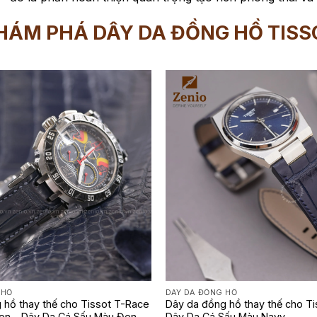
HÁM PHÁ DÂY DA ĐỒNG HỒ TISS
 HỒ
DÂY DA ĐỒNG HỒ
 hồ thay thế cho Tissot T-Race
Dây da đồng hồ thay thế cho Ti
tion – Dây Da Cá Sấu Màu Đen
Dây Da Cá Sấu Màu Navy