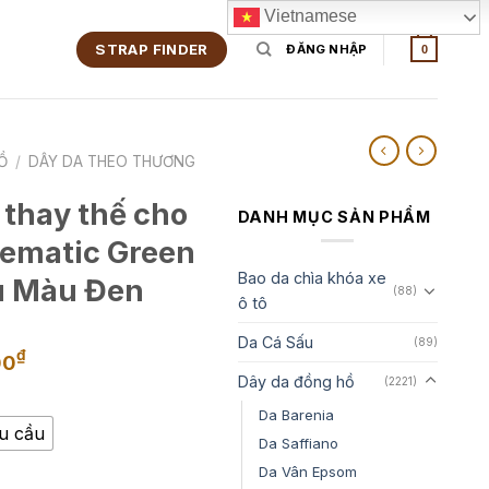
Vietnamese
STRAP FINDER
ĐĂNG NHẬP
0
Ồ
/
DÂY DA THEO THƯƠNG
 thay thế cho
DANH MỤC SẢN PHẨM
ematic Green
Bao da chìa khóa xe
u Màu Đen
(88)
ô tô
Da Cá Sấu
(89)
Khoảng
₫
00
giá:
Dây da đồng hồ
(2221)
từ
Da Barenia
1,450,000₫
êu cầu
Da Saffiano
đến
Da Vân Epsom