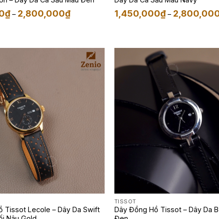
Khoảng
0
₫
2,800,000
₫
1,450,000
₫
2,800,00
–
–
giá:
từ
1,450,000₫
đến
2,800,000₫
TISSOT
 Tissot Lecole – Dây Da Swift
Dây Đồng Hồ Tissot – Dây Da B
i Nâu Gold
Đen