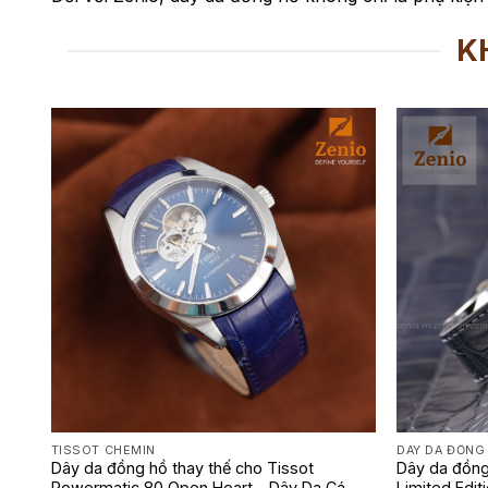
K
TISSOT CHEMIN
DÂY DA ĐỒNG
Dây da đồng hồ thay thế cho Tissot
Dây da đồng
Powermatic 80 Open Heart – Dây Da Cá
Limited Edi