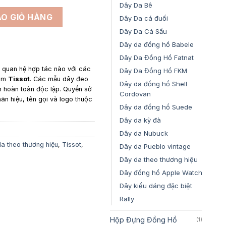
2,800,000₫
Dây Da Bê
 Tissot PRX Powematic Green - Dây Da Cá Sấu Màu Đen số lư
O GIỎ HÀNG
Dây Da cá đuối
Dây Da Cá Sấu
Dây da đồng hồ Babele
Dây Da Đồng Hồ Fatnat
y quan hệ hợp tác nào với các
Dây Da Đồng Hồ FKM
gồm
Tissot
. Các mẫu dây đeo
Dây da đồng hồ Shell
n hoàn toàn độc lập. Quyền sở
Cordovan
hãn hiệu, tên gọi và logo thuộc
Dây da đồng hồ Suede
Dây da kỳ đà
Dây da Nubuck
a theo thương hiệu
,
Tissot
,
Dây da Pueblo vintage
Dây da theo thương hiệu
Dây đồng hồ Apple Watch
Dây kiểu dáng đặc biệt
Rally
Hộp Đựng Đồng Hồ
(1)