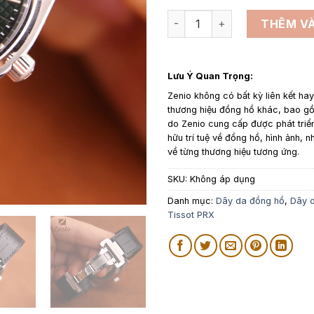
Dây da đồng hồ thay thế cho
THÊM VÀ
Lưu Ý Quan Trọng:
Zenio không có bất kỳ liên kết ha
thương hiệu đồng hồ khác, bao 
do Zenio cung cấp được phát triể
hữu trí tuệ về đồng hồ, hình ảnh, n
về từng thương hiệu tương ứng.
SKU:
Không áp dụng
Danh mục:
Dây da đồng hồ
,
Dây d
Tissot PRX