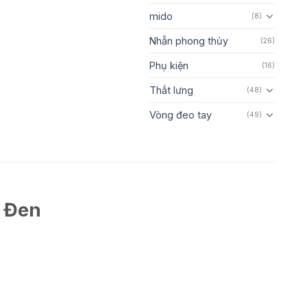
mido
(8)
Nhẫn phong thủy
(26)
Phụ kiện
(16)
Thắt lưng
(48)
Vòng đeo tay
(49)
u Đen