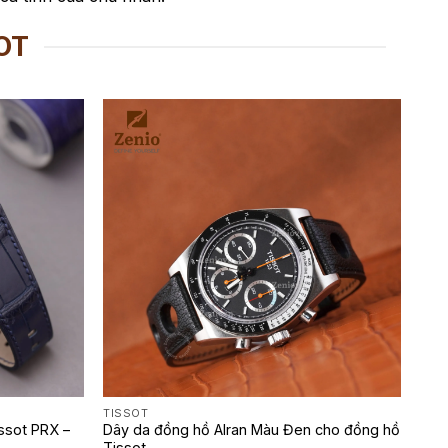
OT
TISSOT
ssot PRX –
Dây da đồng hồ Alran Màu Đen cho đồng hồ
Tissot