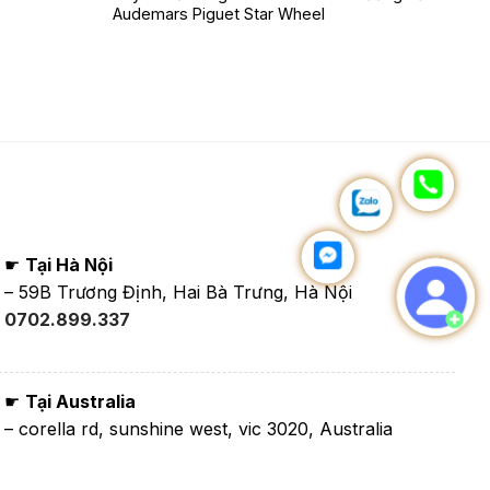
Audemars Piguet Star Wheel
Khoảng
giá:
từ
350,000₫
đến
1,350,000₫
☛
Tại Hà Nội
– 59B Trương Định, Hai Bà Trưng, Hà Nội
0702.899.337
☛
Tại Australia
– corella rd, sunshine west, vic 3020, Australia