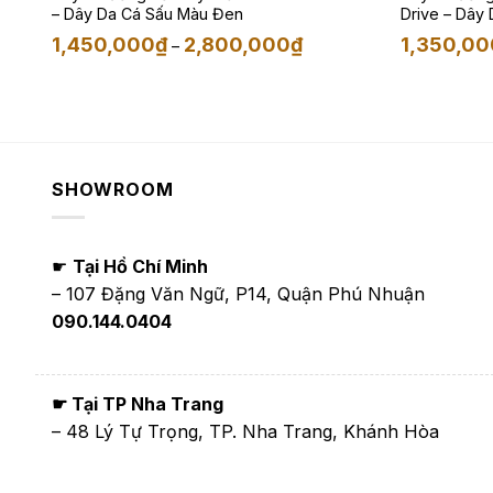
– Dây Da Cá Sấu Màu Đen
Drive – Dây D
Khoảng
ng
1,450,000
₫
2,800,000
₫
1,350,00
–
giá:
từ
1,450,000₫
,000₫
đến
2,800,000₫
,000₫
SHOWROOM
☛
Tại Hồ Chí Minh
– 107 Đặng Văn Ngữ, P14, Quận Phú Nhuận
090.144.0404
☛ Tại TP Nha Trang
– 48 Lý Tự Trọng, TP. Nha Trang, Khánh Hòa