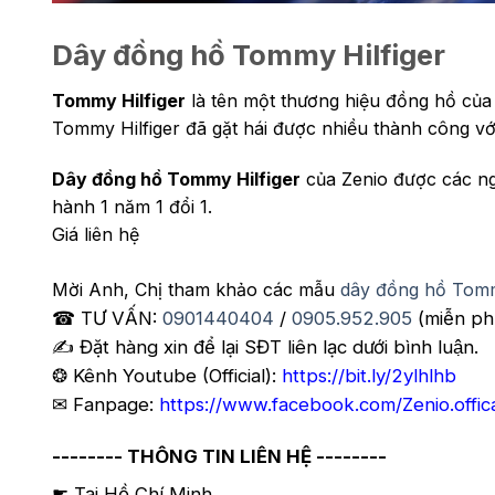
Dây đồng hồ Tommy Hilfiger
Tommy Hilfiger
là tên một thương hiệu đồng hồ của
Tommy Hilfiger đã gặt hái được nhiều thành công vớ
Dây đồng hồ Tommy Hilfiger
của Zenio được các n
hành 1 năm 1 đổi 1.
Giá liên hệ
Mời Anh, Chị tham khảo các mẫu
dây đồng hồ Tomm
☎ TƯ VẤN:
0901440404
/
0905.952.905
(miễn ph
✍️ Đặt hàng xin để lại SĐT liên lạc dưới bình luận.
❂ Kênh Youtube (Official):
https://bit.ly/2ylhlhb
✉ Fanpage:
https://www.facebook.com/Zenio.offic
-------- THÔNG TIN LIÊN HỆ --------
☛ Tại Hồ Chí Minh