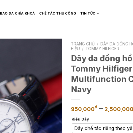
BAO DA CHÌA KHOÁ
CHẾ TÁC THỦ CÔNG
TIN TỨC
TRANG CHỦ
/
DÂY DA ĐỒNG H
HIỆU
/
TOMMY HILFIGER
Dây da đồng hồ
Tommy Hilfiger
Multifunction 
Navy
–
₫
950,000
2,500,00
Kiểu Dây
Dây chế tác riêng theo y