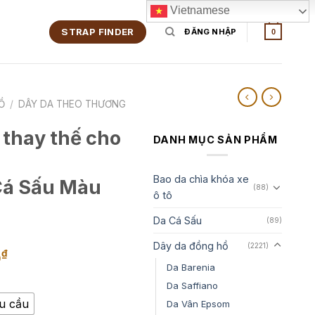
Vietnamese
STRAP FINDER
ĐĂNG NHẬP
0
Ồ
/
DÂY DA THEO THƯƠNG
 thay thế cho
DANH MỤC SẢN PHẨM
Bao da chìa khóa xe
Cá Sấu Màu
(88)
ô tô
Da Cá Sấu
(89)
Dây da đồng hồ
(2221)
Khoảng
₫
0
Da Barenia
giá:
Da Saffiano
từ
950,000₫
êu cầu
Da Vân Epsom