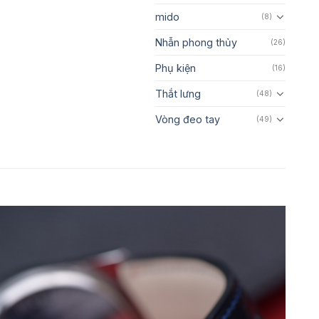
mido
(8)
Nhẫn phong thủy
(26)
Phụ kiện
(16)
Thắt lưng
(48)
Vòng đeo tay
(49)