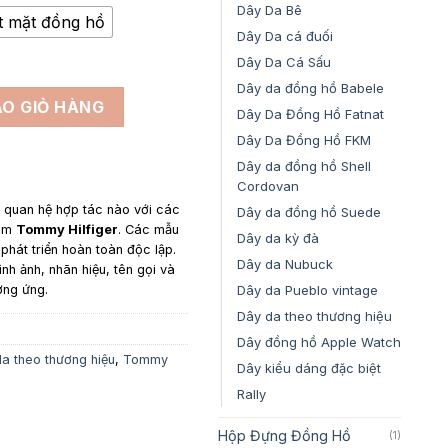
đến
Dây Da Bê
t mặt đồng hồ
2,500,000₫
Dây Da cá đuối
Dây Da Cá Sấu
Dây da đồng hồ Babele
 Tommy Hilfiger Multifunction Cá Sấu Màu Navy số lượng
O GIỎ HÀNG
Dây Da Đồng Hồ Fatnat
Dây Da Đồng Hồ FKM
Dây da đồng hồ Shell
Cordovan
y quan hệ hợp tác nào với các
Dây da đồng hồ Suede
gồm
Tommy Hilfiger
. Các mẫu
Dây da kỳ đà
hát triển hoàn toàn độc lập.
Dây da Nubuck
ình ảnh, nhãn hiệu, tên gọi và
Dây da Pueblo vintage
ơng ứng.
Dây da theo thương hiệu
Dây đồng hồ Apple Watch
a theo thương hiệu
,
Tommy
Dây kiểu dáng đặc biệt
Rally
Hộp Đựng Đồng Hồ
(1)