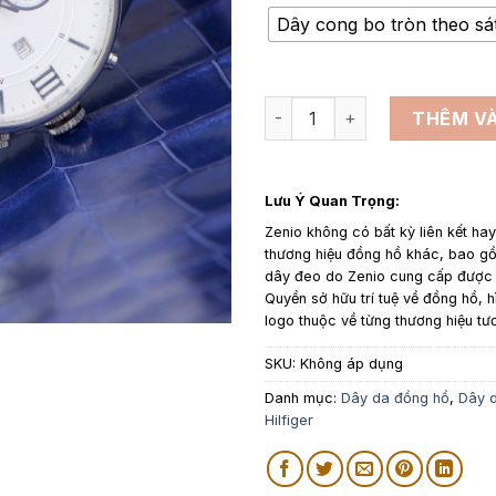
Dây cong bo tròn theo sá
Dây da đồng hồ thay thế cho
THÊM VÀ
Lưu Ý Quan Trọng:
Zenio không có bất kỳ liên kết ha
thương hiệu đồng hồ khác, bao 
dây đeo do Zenio cung cấp được p
Quyền sở hữu trí tuệ về đồng hồ, h
logo thuộc về từng thương hiệu tư
SKU:
Không áp dụng
Danh mục:
Dây da đồng hồ
,
Dây d
Hilfiger