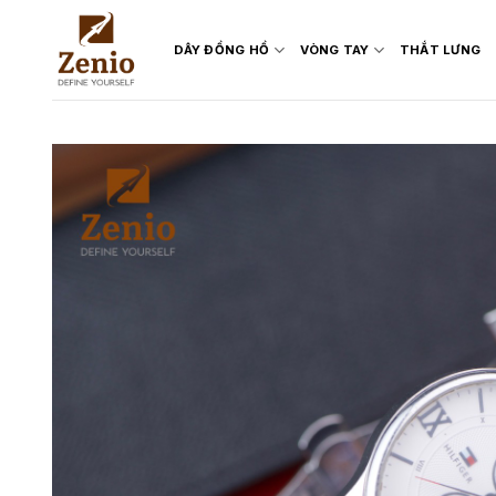
Skip
to
DÂY ĐỒNG HỒ
VÒNG TAY
THẮT LƯNG
content