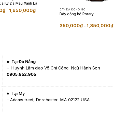
a Kỳ Đà Màu Xanh Lá
Khoảng
0
₫
1,650,000
₫
DÂY DA ĐỒNG HỒ
–
giá:
Dây đồng hồ Rotary
từ
1,350,000₫
đến
350,000
₫
1,350,000
₫
–
1,650,000₫
☛
Tại Đà Nẵng
– Huỳnh Lắm giao Võ Chí Công, Ngũ Hành Sơn
0905.952.905
☛
Tại Mỹ
– Adams treet, Dorchester, MA 02122 USA