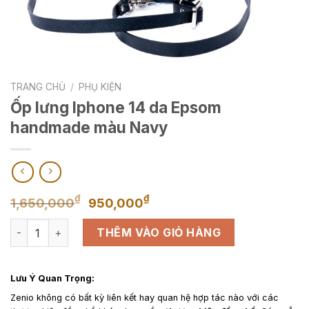
TRANG CHỦ
/
PHỤ KIỆN
Ốp lưng Iphone 14 da Epsom
handmade màu Navy
Giá
Giá
₫
₫
1,650,000
950,000
gốc
hiện
Ốp lưng Iphone 14 da Epsom handmade màu Navy số lượng
là:
tại
THÊM VÀO GIỎ HÀNG
1,650,000₫.
là:
950,000₫.
Lưu Ý Quan Trọng:
Zenio không có bất kỳ liên kết hay quan hệ hợp tác nào với các