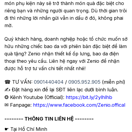
món phụ kiện này sẽ trở thành món quà đặc biệt cho
riêng bạn và những người quan trọng. Dù thời gian trôi
đi thì những lời nhắn gửi vẫn in dấu ở đó, không phai
mờ.
Quý khách hàng, doanh nghiệp hoặc tổ chức muốn sở
hữu những chiếc bao da với phiên bản đặc biệt để làm
quà tặng? Zenio nhận thiết kế ốp lưng, bao da điện
thoại theo yêu cầu. Liên hệ ngay với Zenio để nhận
được hỗ trợ tư vấn chi tiết nhất nhé!
☎ TƯ VẤN:
0901440404
/
0905.952.905
(miễn phí)
✍️ Đặt hàng xin để lại SĐT liên lạc dưới bình luận.
❂ Kênh Youtube (Official):
https://bit.ly/2ylhlhb
✉ Fanpage:
https://www.facebook.com/Zenio.offical
-------- THÔNG TIN LIÊN HỆ --------
☛ Tại Hồ Chí Minh