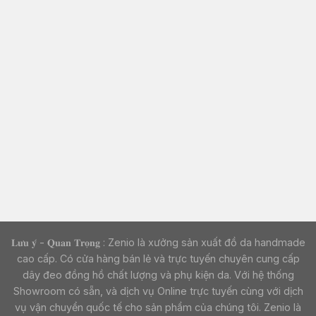
𝐋𝐮̛𝐮 𝐲́ - 𝐐𝐮𝐚𝐧 𝐓𝐫𝐨̣𝐧𝐠 : Zenio là xưởng sản xuất đồ da handmade
cao cấp. Có cửa hàng bán lẻ và trực tuyến chuyên cung cấp
dây đeo đồng hồ chất lượng và phụ kiện da. Với hệ thống
Showroom có sẵn, và dịch vụ Online trực tuyến cùng với dịch
vụ vận chuyển quốc tế cho sản phẩm của chúng tôi. Zenio là