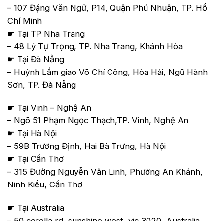
– 107 Đặng Văn Ngữ, P14, Quận Phú Nhuận, TP. Hồ
Chí Minh
☛ Tại TP Nha Trang
– 48 Lý Tự Trọng, TP. Nha Trang, Khánh Hòa
☛ Tại Đà Nẵng
– Huỳnh Lắm giao Võ Chí Công, Hòa Hải, Ngũ Hành
Sơn, TP. Đà Nẵng
☛ Tại Vinh – Nghệ An
– Ngõ 51 Phạm Ngọc Thạch,TP. Vinh, Nghệ An
☛ Tại Hà Nội
– 59B Trương Định, Hai Bà Trưng, Hà Nội
☛ Tại Cần Thơ
– 315 Đường Nguyễn Văn Linh, Phường An Khánh,
Ninh Kiều, Cần Thơ
☛ Tại Australia
– 50 corella rd, sunshine west, vic 3020, Australia