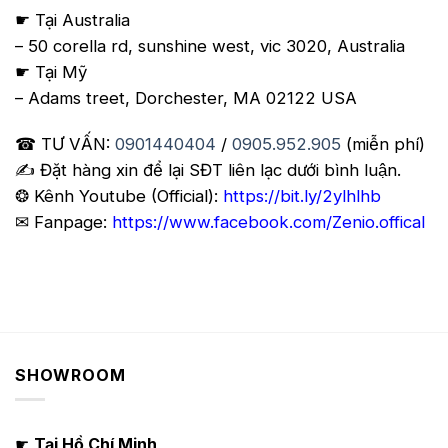
☛ Tại Australia
– 50 corella rd, sunshine west, vic 3020, Australia
☛ Tại Mỹ
– Adams treet, Dorchester, MA 02122 USA
☎ TƯ VẤN:
0901440404
/
0905.952.905
(miễn phí)
✍️ Đặt hàng xin để lại SĐT liên lạc dưới bình luận.
❂ Kênh Youtube (Official):
https://bit.ly/2ylhlhb
✉ Fanpage:
https://www.facebook.com/Zenio.offical
SHOWROOM
☛
Tại Hồ Chí Minh