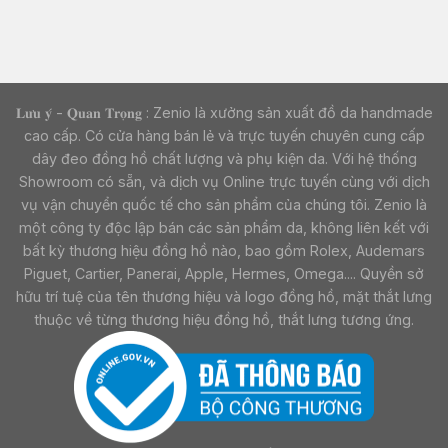
𝐋𝐮̛𝐮 𝐲́ - 𝐐𝐮𝐚𝐧 𝐓𝐫𝐨̣𝐧𝐠 : Zenio là xưởng sản xuất đồ da handmade
cao cấp. Có cửa hàng bán lẻ và trực tuyến chuyên cung cấp
dây đeo đồng hồ chất lượng và phụ kiện da. Với hệ thống
Showroom có sẵn, và dịch vụ Online trực tuyến cùng với dịch
vụ vận chuyển quốc tế cho sản phẩm của chúng tôi. Zenio là
một công ty độc lập bán các sản phẩm da, không liên kết với
bất kỳ thương hiệu đồng hồ nào, bao gồm Rolex, Audemars
Piguet, Cartier, Panerai, Apple, Hermes, Omega.... Quyền sở
hữu trí tuệ của tên thương hiệu và logo đồng hồ, mặt thắt lưng
thuộc về từng thương hiệu đồng hồ, thắt lưng tương ứng.