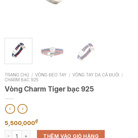
TRANG CHỦ
/
VÒNG ĐEO TAY
/
VÒNG TAY DA CÁ ĐUỐI
/
CHARM BẠC 925
Vòng Charm Tiger bạc 925
₫
5,500,000
Vòng Charm Tiger bạc 925 số lượng
THÊM VÀO GIỎ HÀNG