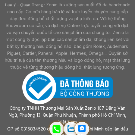
𝐋𝐮̛𝐮 𝐲́ - 𝐐𝐮𝐚𝐧 𝐓𝐫𝐨̣𝐧𝐠 : Zenio là xưởng sản xuất đồ da handmade
cao cấp. Có cửa hàng bán lẻ và trực tuyến chuyên cung cấp
dây đeo đồng hồ chất lượng và phụ kiện da. Với hệ thống
Showroom có sẵn, và dịch vụ Online trực tuyến cùng với dịch
vụ vận chuyển quốc tế cho sản phẩm của chúng tôi. Zenio là
một công ty độc lập bán các sản phẩm da, không liên kết với
bất kỳ thương hiệu đồng hồ nào, bao gồm Rolex, Audemars
Piguet, Cartier, Panerai, Apple, Hermes, Omega.... Quyền sở
hữu trí tuệ của tên thương hiệu và logo đồng hồ, mặt thắt lưng
thuộc về từng thương hiệu đồng hồ, thắt lưng tương ứng.
Công ty TNHH Thương Mại Sản Xuất Zenio 107 Đặng Văn
Ngữ, Phường 13, Quận Phú Nhuận, Thành phố Hồ Chí Minh,
Việt Nam
GP số 0315834520 do sở KHĐT Tp Hồ Chí Minh cấp lần đầu