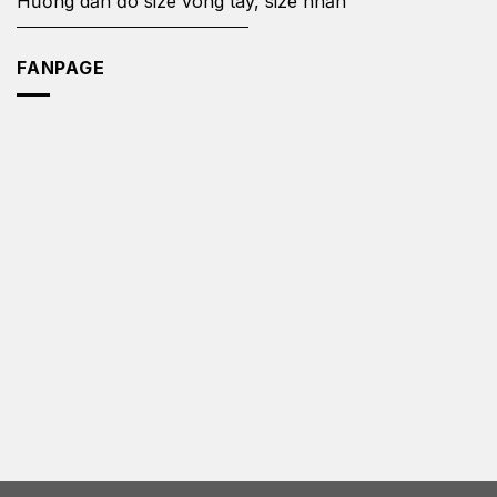
Hướng dẫn đo size vòng tay, size nhẫn
FANPAGE