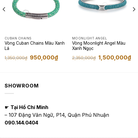
CUBAN CHAINS
MOONLIGHT ANGEL
Vòng Cuban Chains Màu Xanh
Vòng Moonlight Angel Màu
Lá
Xanh Ngọc
á
Giá
Giá
Giá
Giá
950,000
₫
1,500,000
₫
1,350,000
₫
2,350,000
₫
ện
gốc
hiện
gốc
hiệ
là:
tại
là:
tại
1,350,000₫.
là:
2,350,000₫.
là:
200,000₫.
950,000₫.
1,5
SHOWROOM
☛
Tại Hồ Chí Minh
– 107 Đặng Văn Ngữ, P14, Quận Phú Nhuận
090.144.0404