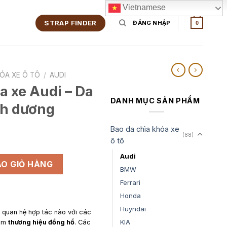
Vietnamese
STRAP FINDER
ĐĂNG NHẬP
0
HÓA XE Ô TÔ
/
AUDI
a xe Audi – Da
DANH MỤC SẢN PHẨM
nh dương
Bao da chìa khóa xe
(88)
ô tô
Audi
Da cá sấu màu xanh dương số lượng
O GIỎ HÀNG
BMW
Ferrari
Honda
Huyndai
y quan hệ hợp tác nào với các
KIA
gồm
thương hiệu đồng hồ
. Các