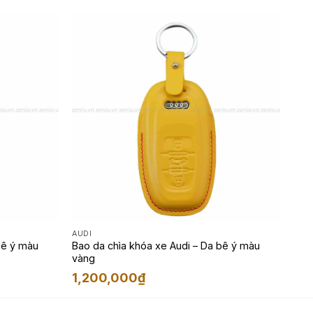
AUDI
bê ý màu
Bao da chìa khóa xe Audi – Da bê ý màu
vàng
1,200,000
₫