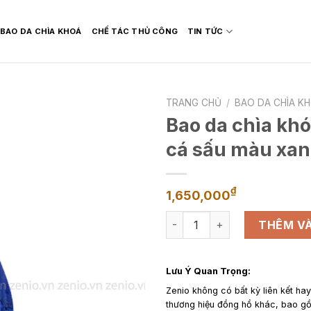
BAO DA CHÌA KHOÁ
CHẾ TÁC THỦ CÔNG
TIN TỨC
TRANG CHỦ
/
BAO DA CHÌA K
Bao da chìa khó
cá sấu màu xa
₫
1,650,000
Bao da chìa khóa xe Audi - 
THÊM VÀ
Lưu Ý Quan Trọng:
Zenio không có bất kỳ liên kết ha
thương hiệu đồng hồ khác, bao 