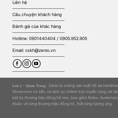
Liên hệ
Câu chuyện khách hàng
Đánh giá của khác hàng
Hotline:
0901440404
/
0905.952.905
Email:
cskh@zenio.vn
𝐋𝐮̛𝐮 𝐲́ - 𝐐𝐮𝐚𝐧 𝐓𝐫𝐨̣𝐧𝐠 : Zenio là xưởng sản xuất đ
Showroom có sẵn, và dịch vụ Online trực tuyến cùng với dị
bất kỳ thương hiệu đồng hồ nào, bao gồm Rolex, Audemars Pi
thuộc về từng thương hiệu đồng hồ, thắt lưng tương ứng.