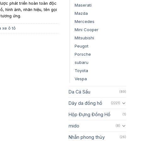
ược phát triển hoàn toàn độc
Maserati
ồ, hình ảnh, nhãn hiệu, tên gọi
Mazda
 tương ứng.
Mercedes
 xe ô tô
Mini Cooper
Mitsubishi
Peugot
Porsche
subaru
Toyota
Vespa
Da Cá Sấu
(89)
Dây da đồng hồ
(2221)
Hộp Đựng Đồng Hồ
(1)
mido
(8)
Nhẫn phong thủy
(26)