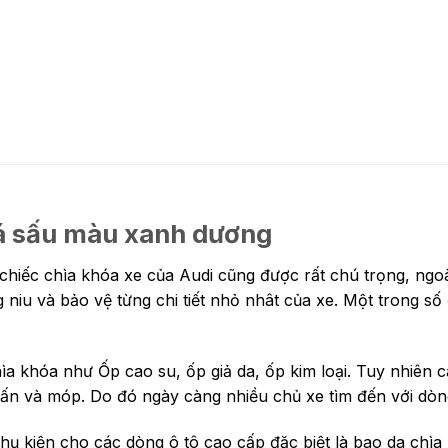
cá sấu màu xanh dương
 chiếc chìa khóa xe của Audi cũng được rất chú trọng, ng
niu và bảo vệ từng chi tiết nhỏ nhât của xe. Một trong số 
a khóa như Ốp cao su, ốp giả da, ốp kim loại. Tuy nhiên 
 cấn và móp. Do đó ngày càng nhiều chủ xe tìm đến với dò
hụ kiện cho các dòng ô tô cao cấp đặc biệt là bao da chìa