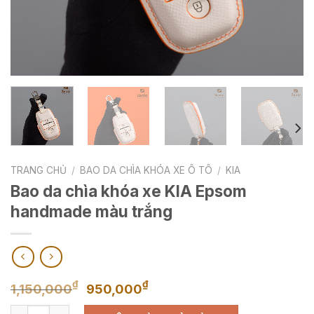
TRANG CHỦ
/
BAO DA CHÌA KHÓA XE Ô TÔ
/
KIA
Bao da chìa khóa xe KIA Epsom
handmade màu trắng
Giá
Giá
₫
₫
1,150,000
950,000
gốc
hiện
Bao da chìa khóa xe KIA Epsom handmade màu trắng số lư