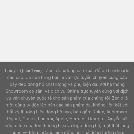
𝐋𝐮̛𝐮 𝐲́ - 𝐐𝐮𝐚𝐧 𝐓𝐫𝐨̣𝐧𝐠 : Zenio là xưởng sản xuất đồ da handmade
cao cấp. Có cửa hàng bán lẻ và trực tuyến chuyên cung cấp
dây đeo đồng hồ chất lượng và phụ kiện da. Với hệ thống
Showroom có sẵn, và dịch vụ Online trực tuyến cùng với dịch
vụ vận chuyển quốc tế cho sản phẩm của chúng tôi. Zenio là
một công ty độc lập bán các sản phẩm da, không liên kết với
bất kỳ thương hiệu đồng hồ nào, bao gồm Rolex, Audemars
Piguet, Cartier, Panerai, Apple, Hermes, Omega.... Quyền sở
hữu trí tuệ của tên thương hiệu và logo đồng hồ, mặt thắt lưng
thuộc về từng thương hiệu đồng hồ, thắt lưng tương ứng.