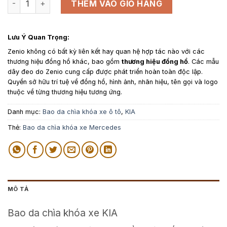
là:
tại
THÊM VÀO GIỎ HÀNG
1,150,000₫.
là:
950,000₫.
Lưu Ý Quan Trọng:
Zenio không có bất kỳ liên kết hay quan hệ hợp tác nào với các
thương hiệu đồng hồ khác, bao gồm
thương hiệu đồng hồ
. Các mẫu
dây đeo do Zenio cung cấp được phát triển hoàn toàn độc lập.
Quyền sở hữu trí tuệ về đồng hồ, hình ảnh, nhãn hiệu, tên gọi và logo
thuộc về từng thương hiệu tương ứng.
Danh mục:
Bao da chìa khóa xe ô tô
,
KIA
Thẻ:
Bao da chìa khóa xe Mercedes
MÔ TẢ
Bao da chìa khóa xe KIA