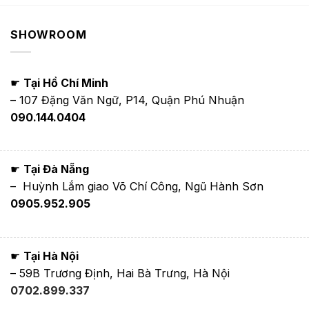
là:
tại
là:
tại
2,200,000₫.
là:
1,150,000₫.
là:
000₫.
1,500,000₫.
950,00
SHOWROOM
☛
Tại Hồ Chí Minh
– 107 Đặng Văn Ngữ, P14, Quận Phú Nhuận
090.144.0404
☛
Tại Đà Nẵng
– Huỳnh Lắm giao Võ Chí Công, Ngũ Hành Sơn
0905.952.905
☛
Tại Hà Nội
– 59B Trương Định, Hai Bà Trưng, Hà Nội
0702.899.337