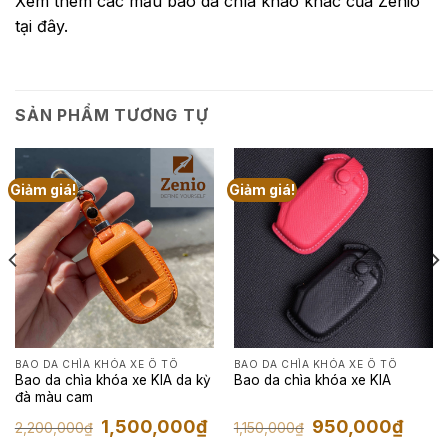
Xem thêm các mẫu bao da chìa kháo khác của Zenio
tại đây.
SẢN PHẨM TƯƠNG TỰ
Giảm giá!
Giảm giá!
BAO DA CHÌA KHÓA XE Ô TÔ
BAO DA CHÌA KHÓA XE Ô TÔ
Bao da chìa khóa xe KIA da kỳ
Bao da chìa khóa xe KIA
đà màu cam
Giá
Giá
Giá
Giá
1,500,000
₫
950,000
₫
2,200,000
₫
1,150,000
₫
gốc
hiện
gốc
hiện