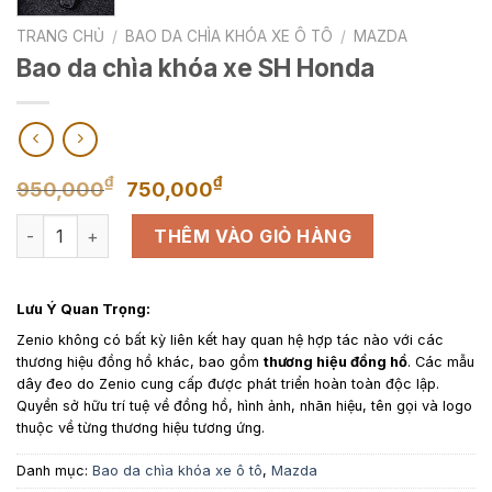
TRANG CHỦ
/
BAO DA CHÌA KHÓA XE Ô TÔ
/
MAZDA
Bao da chìa khóa xe SH Honda
Giá
Giá
₫
₫
950,000
750,000
gốc
hiện
Bao da chìa khóa xe SH Honda số lượng
là:
tại
THÊM VÀO GIỎ HÀNG
950,000₫.
là:
750,000₫.
Lưu Ý Quan Trọng:
Zenio không có bất kỳ liên kết hay quan hệ hợp tác nào với các
thương hiệu đồng hồ khác, bao gồm
thương hiệu đồng hồ
. Các mẫu
dây đeo do Zenio cung cấp được phát triển hoàn toàn độc lập.
Quyền sở hữu trí tuệ về đồng hồ, hình ảnh, nhãn hiệu, tên gọi và logo
thuộc về từng thương hiệu tương ứng.
Danh mục:
Bao da chìa khóa xe ô tô
,
Mazda