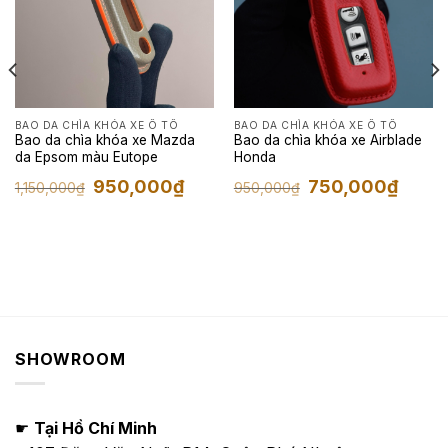
BAO DA CHÌA KHÓA XE Ô TÔ
BAO DA CHÌA KHÓA XE Ô TÔ
Bao da chìa khóa xe Mazda
Bao da chìa khóa xe Airblade
da Epsom màu Eutope
Honda
Giá
Giá
Giá
Giá
950,000
₫
750,000
₫
1,150,000
₫
950,000
₫
gốc
hiện
gốc
hiện
là:
tại
là:
tại
1,150,000₫.
là:
950,000₫.
là:
000₫.
950,000₫.
750,00
SHOWROOM
☛
Tại Hồ Chí Minh