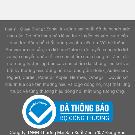
𝐋𝐮̛𝐮 𝐲́ - 𝐐𝐮𝐚𝐧 𝐓𝐫𝐨̣𝐧𝐠 : Zenio là xưởng sản xuất đồ da handmade
cao cấp. Có cửa hàng bán lẻ và trực tuyến chuyên cung cấp
dây đeo đồng hồ chất lượng và phụ kiện da. Với hệ thống
Showroom có sẵn, và dịch vụ Online trực tuyến cùng với dịch
vụ vận chuyển quốc tế cho sản phẩm của chúng tôi. Zenio là
một công ty độc lập bán các sản phẩm da, không liên kết với
bất kỳ thương hiệu đồng hồ nào, bao gồm Rolex, Audemars
Piguet, Cartier, Panerai, Apple, Hermes, Omega.... Quyền sở
hữu trí tuệ của tên thương hiệu và logo đồng hồ, mặt thắt lưng
thuộc về từng thương hiệu đồng hồ, thắt lưng tương ứng.
Công ty TNHH Thương Mại Sản Xuất Zenio 107 Đặng Văn