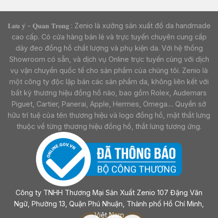
𝐋𝐮̛𝐮 𝐲́ - 𝐐𝐮𝐚𝐧 𝐓𝐫𝐨̣𝐧𝐠 : Zenio là xưởng sản xuất đồ da handmade
cao cấp. Có cửa hàng bán lẻ và trực tuyến chuyên cung cấp
dây đeo đồng hồ chất lượng và phụ kiện da. Với hệ thống
Showroom có sẵn, và dịch vụ Online trực tuyến cùng với dịch
vụ vận chuyển quốc tế cho sản phẩm của chúng tôi. Zenio là
một công ty độc lập bán các sản phẩm da, không liên kết với
bất kỳ thương hiệu đồng hồ nào, bao gồm Rolex, Audemars
Piguet, Cartier, Panerai, Apple, Hermes, Omega.... Quyền sở
hữu trí tuệ của tên thương hiệu và logo đồng hồ, mặt thắt lưng
thuộc về từng thương hiệu đồng hồ, thắt lưng tương ứng.
Công ty TNHH Thương Mại Sản Xuất Zenio 107 Đặng Văn
Ngữ, Phường 13, Quận Phú Nhuận, Thành phố Hồ Chí Minh,
Việt Nam