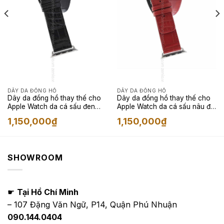
DÂY DA ĐỒNG HỒ
DÂY DA ĐỒNG HỒ
Dây da đồng hồ thay thế cho
Dây da đồng hồ thay thế cho
Apple Watch da cá sấu đen
Apple Watch da cá sấu nâu đỏ
bản double special
bản double special
1,150,000
₫
1,150,000
₫
SHOWROOM
☛
Tại Hồ Chí Minh
– 107 Đặng Văn Ngữ, P14, Quận Phú Nhuận
090.144.0404