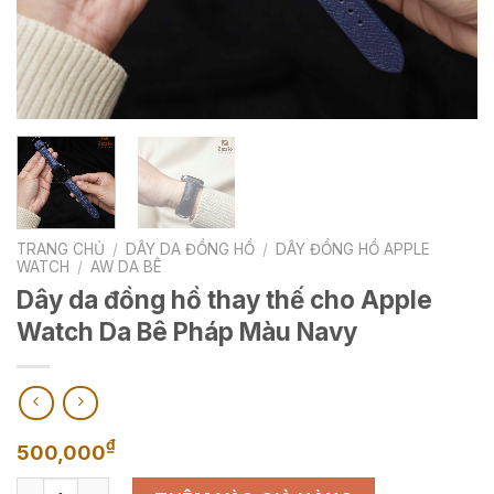
TRANG CHỦ
/
DÂY DA ĐỒNG HỒ
/
DÂY ĐỒNG HỒ APPLE
WATCH
/
AW DA BÊ
Dây da đồng hồ thay thế cho Apple
Watch Da Bê Pháp Màu Navy
₫
500,000
Dây da đồng hồ thay thế cho Apple Watch Da Bê Pháp Màu 