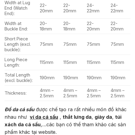
Width at Lug
22-
22-
24-
24-
End (Watch
20mm
20mm
22mm
22mm
End):
Width at
20-
20-
22-
22-
Buckle End:
18mm
18mm
20mm
20mm
Short Piece
Length (excl.
75mm
75mm
75mm
75mm
buckle):
Long Piece
115mm
115mm
115mm
115mm
Length:
Total Length
190mm
190mm
190mm
190mm
(excl. buckle):
4mm –
4mm –
4mm –
4mm –
Thickness:
2.5mm
2.5mm
2.5mm
2.5mm
Đồ da cá sấu
được chế tạo ra rất nhiều món đồ khác
nhau như
ví da cá sấu
,
thắt lưng da
,
giày da
,
túi
xách da cá sấu
,…các bạn có thể tham khảo các sản
phẩm khác tại website.