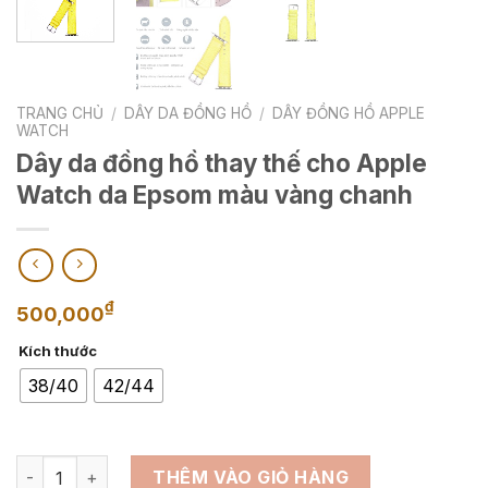
TRANG CHỦ
/
DÂY DA ĐỒNG HỒ
/
DÂY ĐỒNG HỒ APPLE
WATCH
Dây da đồng hồ thay thế cho Apple
Watch da Epsom màu vàng chanh
₫
500,000
Kích thước
38/40
42/44
Dây da đồng hồ thay thế cho Apple Watch da Epsom màu v
THÊM VÀO GIỎ HÀNG