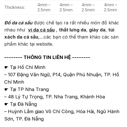
4mm –
4mm –
4mm –
4mm –
Thickness:
2.5mm
2.5mm
2.5mm
2.5mm
Đồ da cá sấu
được chế tạo ra rất nhiều món đồ khác
nhau như
ví da cá sấu
,
thắt lưng da
,
giày da
,
túi
xách da cá sấu
,…các bạn có thể tham khảo các sản
phẩm khác tại website.
-------- THÔNG TIN LIÊN HỆ --------
☛ Tại Hồ Chí Minh
– 107 Đặng Văn Ngữ, P14, Quận Phú Nhuận, TP. Hồ
Chí Minh
☛ Tại TP Nha Trang
– 48 Lý Tự Trọng, TP. Nha Trang, Khánh Hòa
☛ Tại Đà Nẵng
– Huỳnh Lắm giao Võ Chí Công, Hòa Hải, Ngũ Hành
Sơn, TP. Đà Nẵng