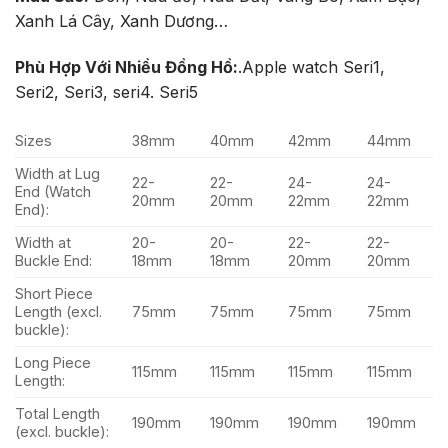
Xanh Lá Cây, Xanh Dương…
Phù Hợp Với Nhiều Đồng Hồ:
.Apple watch Seri1,
Seri2, Seri3, seri4. Seri5
Sizes
38mm
40mm
42mm
44mm
Width at Lug
22-
22-
24-
24-
End (Watch
20mm
20mm
22mm
22mm
End):
Width at
20-
20-
22-
22-
Buckle End:
18mm
18mm
20mm
20mm
Short Piece
Length (excl.
75mm
75mm
75mm
75mm
buckle):
Long Piece
115mm
115mm
115mm
115mm
Length:
Total Length
190mm
190mm
190mm
190mm
(excl. buckle):