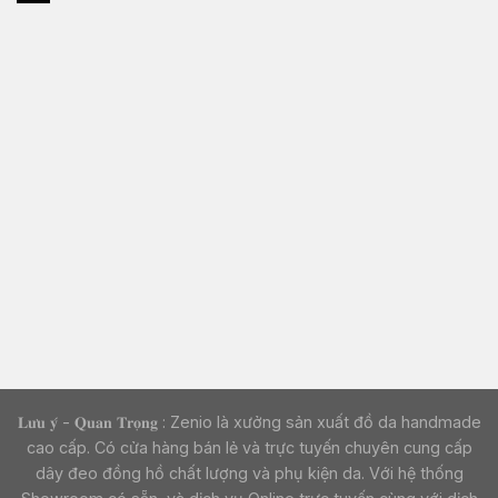
𝐋𝐮̛𝐮 𝐲́ - 𝐐𝐮𝐚𝐧 𝐓𝐫𝐨̣𝐧𝐠 : Zenio là xưởng sản xuất đồ da handmade
cao cấp. Có cửa hàng bán lẻ và trực tuyến chuyên cung cấp
dây đeo đồng hồ chất lượng và phụ kiện da. Với hệ thống