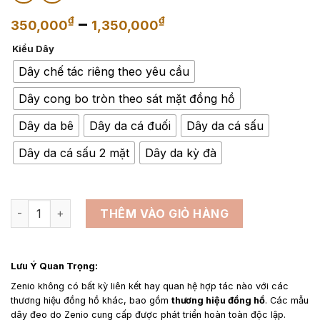
Khoảng
–
₫
₫
350,000
1,350,000
giá:
Kiểu Dây
từ
350,000₫
Dây chế tác riêng theo yêu cầu
đến
Dây cong bo tròn theo sát mặt đồng hồ
1,350,000₫
Dây da bê
Dây da cá đuối
Dây da cá sấu
Dây da cá sấu 2 mặt
Dây da kỳ đà
Dây đồng hồ Caravelle số lượng
THÊM VÀO GIỎ HÀNG
Lưu Ý Quan Trọng:
Zenio không có bất kỳ liên kết hay quan hệ hợp tác nào với các
thương hiệu đồng hồ khác, bao gồm
thương hiệu đồng hồ
. Các mẫu
dây đeo do Zenio cung cấp được phát triển hoàn toàn độc lập.