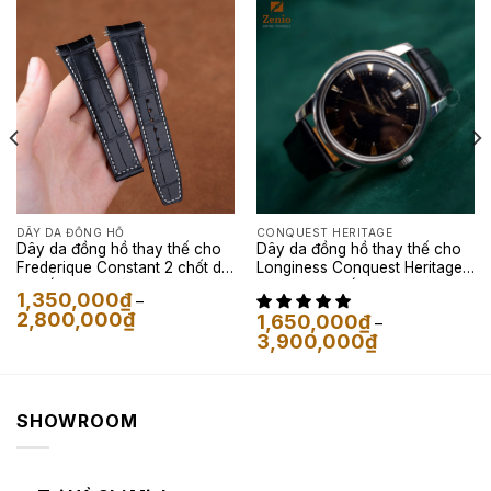
DÂY DA ĐỒNG HỒ
CONQUEST HERITAGE
Dây da đồng hồ thay thế cho
Dây da đồng hồ thay thế cho
Frederique Constant 2 chốt da
Longiness Conquest Heritage –
cá sấu Pháp màu đen
Dây Da Cá Sấu Màu Đen
1,350,000
₫
–
Khoảng
2,800,000
₫
1,650,000
₫
–
giá:
Khoảng
3,900,000
₫
từ
giá:
1,350,000₫
từ
đến
1,650,000₫
2,800,000₫
đến
3,900,000₫
SHOWROOM