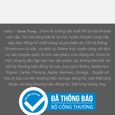
𝐋𝐮̛𝐮 𝐲́ - 𝐐𝐮𝐚𝐧 𝐓𝐫𝐨̣𝐧𝐠 : Zenio là xưởng sản xuất đồ da handmade
cao cấp. Có cửa hàng bán lẻ và trực tuyến chuyên cung cấp
dây đeo đồng hồ chất lượng và phụ kiện da. Với hệ thống
Showroom có sẵn, và dịch vụ Online trực tuyến cùng với dịch
vụ vận chuyển quốc tế cho sản phẩm của chúng tôi. Zenio là
một công ty độc lập bán các sản phẩm da, không liên kết với
bất kỳ thương hiệu đồng hồ nào, bao gồm Rolex, Audemars
Piguet, Cartier, Panerai, Apple, Hermes, Omega.... Quyền sở
hữu trí tuệ của tên thương hiệu và logo đồng hồ, mặt thắt lưng
thuộc về từng thương hiệu đồng hồ, thắt lưng tương ứng.