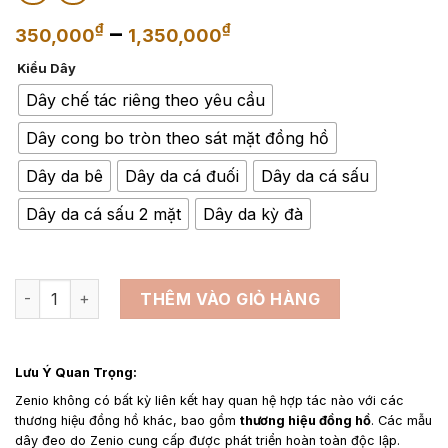
Khoảng
–
₫
₫
350,000
1,350,000
giá:
Kiểu Dây
từ
350,000₫
Dây chế tác riêng theo yêu cầu
đến
Dây cong bo tròn theo sát mặt đồng hồ
1,350,000₫
Dây da bê
Dây da cá đuối
Dây da cá sấu
Dây da cá sấu 2 mặt
Dây da kỳ đà
Dây đồng hồ Philippe Dufour số lượng
THÊM VÀO GIỎ HÀNG
Lưu Ý Quan Trọng:
Zenio không có bất kỳ liên kết hay quan hệ hợp tác nào với các
thương hiệu đồng hồ khác, bao gồm
thương hiệu đồng hồ
. Các mẫu
dây đeo do Zenio cung cấp được phát triển hoàn toàn độc lập.