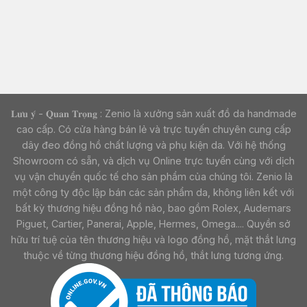
𝐋𝐮̛𝐮 𝐲́ - 𝐐𝐮𝐚𝐧 𝐓𝐫𝐨̣𝐧𝐠 : Zenio là xưởng sản xuất đồ da handmade
cao cấp. Có cửa hàng bán lẻ và trực tuyến chuyên cung cấp
dây đeo đồng hồ chất lượng và phụ kiện da. Với hệ thống
Showroom có sẵn, và dịch vụ Online trực tuyến cùng với dịch
vụ vận chuyển quốc tế cho sản phẩm của chúng tôi. Zenio là
một công ty độc lập bán các sản phẩm da, không liên kết với
bất kỳ thương hiệu đồng hồ nào, bao gồm Rolex, Audemars
Piguet, Cartier, Panerai, Apple, Hermes, Omega.... Quyền sở
hữu trí tuệ của tên thương hiệu và logo đồng hồ, mặt thắt lưng
thuộc về từng thương hiệu đồng hồ, thắt lưng tương ứng.