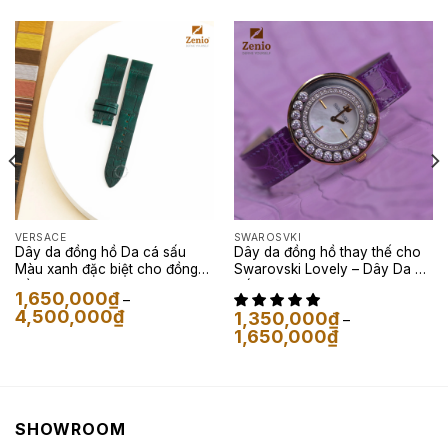
VERSACE
SWAROSVKI
Dây da đồng hồ Da cá sấu
Dây da đồng hồ thay thế cho
Màu xanh đặc biệt cho đồng
Swarovski Lovely – Dây Da Cá
hồ Versace Couture
Sấu Màu Tím
1,650,000
₫
–
Khoảng
4,500,000
₫
1,350,000
₫
–
giá:
Khoảng
1,650,000
₫
từ
giá:
1,650,000₫
từ
đến
1,350,000₫
4,500,000₫
đến
1,650,000₫
SHOWROOM