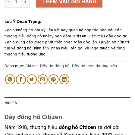
là:
tại
THÊM VÀO GIỎ HÀNG
750,000₫.
là:
450,000₫.
Lưu Ý Quan Trọng:
Zenio không có bất kỳ liên kết hay quan hệ hợp tác nào với các
thương hiệu đồng hồ khác, bao gồm
Citizen
. Các mẫu dây đeo do
Zenio cung cấp được phát triển hoàn toàn độc lập. Quyền sở hữu trí
tuệ về đồng hồ, hình ảnh, nhãn hiệu, tên gọi và logo thuộc về từng
thương hiệu tương ứng.
Danh mục:
Citizen
,
Dây da đồng hồ
,
Dây da theo thương hiệu
MÔ TẢ
Dây đồng hồ Citizen
Năm 1918, thương
hiệu
đồng hồ Citizen
ra đời bởi
Viện nghiên cứu đồng hồ Shokosha. Năm 1931, các