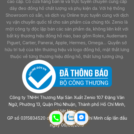
cao cấp. Có cửa hàng bán lẻ và trực tuyến chuyên cung cấp
dây đeo đồng hồ chất lượng và phụ kiện da. Với hệ thống
Showroom có sẵn, và dịch vụ Online trực tuyến cùng với dịch
vụ vận chuyển quốc tế cho sản phẩm của chúng tôi. Zenio là
một công ty độc lập bán các sản phẩm da, không liên kết với
bất kỳ thương hiệu đồng hồ nào, bao gồm Rolex, Audemars
Piguet, Cartier, Panerai, Apple, Hermes, Omega.... Quyền sở
hữu trí tuệ của tên thương hiệu và logo đồng hồ, mặt thắt lưng
thuộc về từng thương hiệu đồng hồ, thắt lưng tương ứng.
Công ty TNHH Thương Mại Sản Xuất Zenio 107 Đặng Văn
Ngữ, Phường 13, Quận Phú Nhuận, Thành phố Hồ Chí Minh,
Việt Nam
GP số 0315834520 do sở KHĐT Tp Hồ Chí Minh cấp lần đầu
ngày 06/08/2019