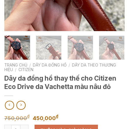
TRANG CHỦ
/
DÂY DA ĐỒNG HỒ
/
DÂY DA THEO THƯƠNG
HIỆU
/
CITIZEN
Dây da đồng hồ thay thế cho Citizen
Eco Drive da Vachetta màu nâu đỏ
Giá
Giá
₫
₫
750,000
450,000
gốc
hiện
Dây da đồng hồ thay thế cho Citizen Eco Drive da Vachetta