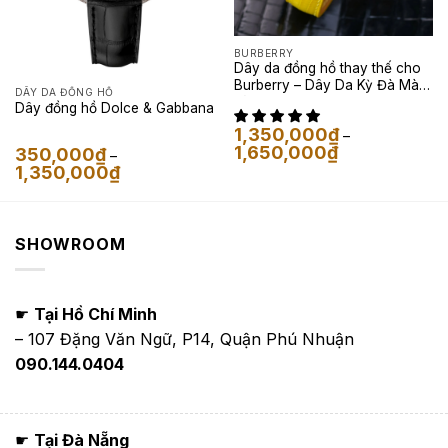
BURBERRY
Dây da đồng hồ thay thế cho
Burberry – Dây Da Kỳ Đà Màu
DÂY DA ĐỒNG HỒ
Vàng
Dây đồng hồ Dolce & Gabbana
1,350,000
₫
–
Khoảng
1,650,000
₫
350,000
₫
–
giá:
Khoảng
1,350,000
₫
từ
giá:
1,350,000₫
từ
đến
350,000₫
1,650,000₫
đến
1,350,000₫
SHOWROOM
☛
Tại Hồ Chí Minh
– 107 Đặng Văn Ngữ, P14, Quận Phú Nhuận
090.144.0404
☛
Tại Đà Nẵng