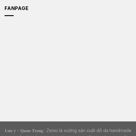
FANPAGE
𝐋𝐮̛𝐮 𝐲́ - 𝐐𝐮𝐚𝐧 𝐓𝐫𝐨̣𝐧𝐠 : Zenio là xưởng sản xuất đồ da handmade