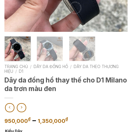
TRANG CHỦ
/
DÂY DA ĐỒNG HỒ
/
DÂY DA THEO THƯƠNG
HIỆU
/
D1
Dây da đồng hồ thay thế cho D1 Milano
da trơn màu đen
Khoảng
–
₫
₫
950,000
1,350,000
giá:
Kiểu Dây