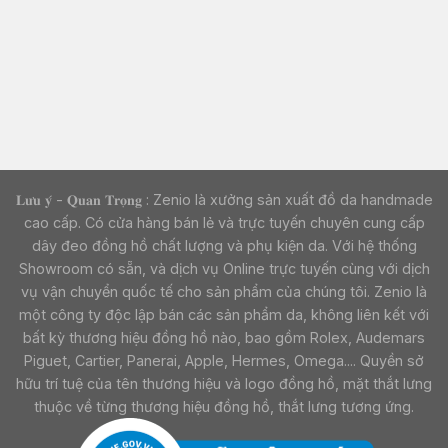
𝐋𝐮̛𝐮 𝐲́ - 𝐐𝐮𝐚𝐧 𝐓𝐫𝐨̣𝐧𝐠 : Zenio là xưởng sản xuất đồ da handmade
cao cấp. Có cửa hàng bán lẻ và trực tuyến chuyên cung cấp
dây đeo đồng hồ chất lượng và phụ kiện da. Với hệ thống
Showroom có sẵn, và dịch vụ Online trực tuyến cùng với dịch
vụ vận chuyển quốc tế cho sản phẩm của chúng tôi. Zenio là
một công ty độc lập bán các sản phẩm da, không liên kết với
bất kỳ thương hiệu đồng hồ nào, bao gồm Rolex, Audemars
Piguet, Cartier, Panerai, Apple, Hermes, Omega.... Quyền sở
hữu trí tuệ của tên thương hiệu và logo đồng hồ, mặt thắt lưng
thuộc về từng thương hiệu đồng hồ, thắt lưng tương ứng.