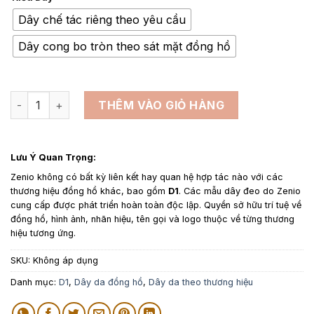
từ
950,000₫
Dây chế tác riêng theo yêu cầu
đến
Dây cong bo tròn theo sát mặt đồng hồ
1,350,000₫
Dây da đồng hồ thay thế cho D1 Milano da trơn màu đen số 
THÊM VÀO GIỎ HÀNG
Lưu Ý Quan Trọng:
Zenio không có bất kỳ liên kết hay quan hệ hợp tác nào với các
thương hiệu đồng hồ khác, bao gồm
D1
. Các mẫu dây đeo do Zenio
cung cấp được phát triển hoàn toàn độc lập. Quyền sở hữu trí tuệ về
đồng hồ, hình ảnh, nhãn hiệu, tên gọi và logo thuộc về từng thương
hiệu tương ứng.
SKU:
Không áp dụng
Danh mục:
D1
,
Dây da đồng hồ
,
Dây da theo thương hiệu