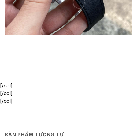
[/col]
[/col]
[/col]
SẢN PHẨM TƯƠNG TỰ