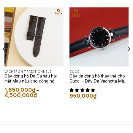
VACHERON TRADITIONNELE
GUCCI
Dây đồng hồ Da Cá sấu hai
Dây da đồng hồ thay thế cho
mặt Màu nâu cho đồng hồ
Gucci – Dây Da Vachetta Màu
Vacheron
Đen
1,650,000
₫
–
Khoảng
4,500,000
₫
950,000
₫
giá:
từ
1,650,000₫
đến
4,500,000₫