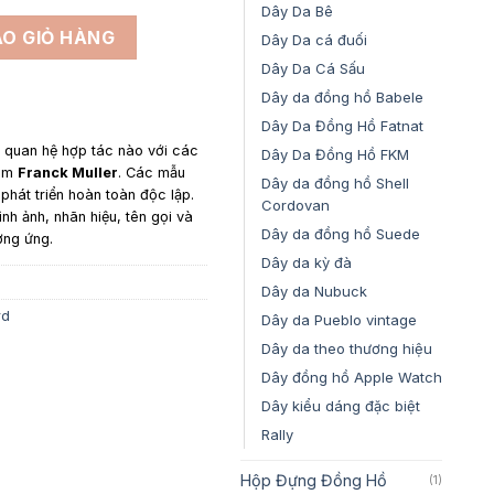
5,500,000₫
Dây Da Bê
Frank Muller Vanguard V32 - Da cá sấu Alligator màu Đen số 
O GIỎ HÀNG
Dây Da cá đuối
Dây Da Cá Sấu
Dây da đồng hồ Babele
Dây Da Đồng Hồ Fatnat
y quan hệ hợp tác nào với các
Dây Da Đồng Hồ FKM
gồm
Franck Muller
. Các mẫu
Dây da đồng hồ Shell
hát triển hoàn toàn độc lập.
Cordovan
ình ảnh, nhãn hiệu, tên gọi và
Dây da đồng hồ Suede
ơng ứng.
Dây da kỳ đà
Dây da Nubuck
rd
Dây da Pueblo vintage
Dây da theo thương hiệu
Dây đồng hồ Apple Watch
Dây kiểu dáng đặc biệt
Rally
Hộp Đựng Đồng Hồ
(1)