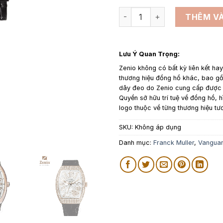
Dây da đồng hồ thay thế cho 
THÊM VÀ
Lưu Ý Quan Trọng:
Zenio không có bất kỳ liên kết ha
thương hiệu đồng hồ khác, bao 
dây đeo do Zenio cung cấp được p
Quyền sở hữu trí tuệ về đồng hồ, h
logo thuộc về từng thương hiệu tư
SKU:
Không áp dụng
Danh mục:
Franck Muller
,
Vangua