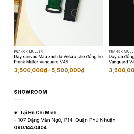
FRANCK MULLER
FRANCK MULL
Dây canvas Màu xanh lá Velcro cho đồng hồ
Dây da đồng 
Frank Muller Vanguard V45
Vanguard V4
Himalayan
g
Khoảng
3,500,000
₫
5,500,000
₫
3,500,0
–
giá:
từ
,000₫
3,500,000₫
đến
,000₫
5,500,000₫
SHOWROOM
☛
Tại Hồ Chí Minh
– 107 Đặng Văn Ngữ, P14, Quận Phú Nhuận
090.144.0404