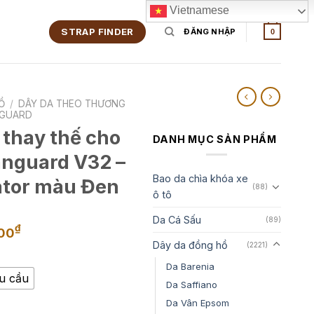
Vietnamese
STRAP FINDER
ĐĂNG NHẬP
0
Ồ
/
DÂY DA THEO THƯƠNG
GUARD
 thay thế cho
DANH MỤC SẢN PHẨM
anguard V32 –
Bao da chìa khóa xe
gator màu Đen
(88)
ô tô
Da Cá Sấu
(89)
Khoảng
₫
00
giá:
Dây da đồng hồ
(2221)
từ
Da Barenia
2,500,000₫
êu cầu
Da Saffiano
đến
Da Vân Epsom