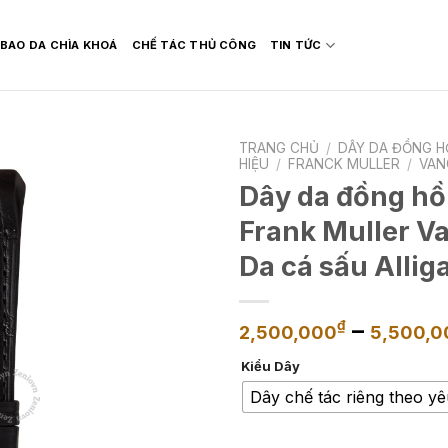
BAO DA CHÌA KHOÁ
CHẾ TÁC THỦ CÔNG
TIN TỨC
TRANG CHỦ
/
DÂY DA ĐỒNG H
HIỆU
/
FRANCK MULLER
/
VAN
Dây da đồng hồ
Frank Muller V
Da cá sấu Alli
–
₫
2,500,000
5,500,0
Kiểu Dây
Dây chế tác riêng theo y