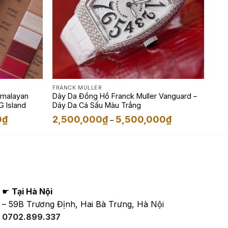
FRANCK MULLER
Himalayan
Dây Da Đồng Hồ Franck Muller Vanguard –
G Island
Dây Da Cá Sấu Màu Trắng
Khoảng
Khoảng
0
₫
2,500,000
₫
5,500,000
₫
–
giá:
giá:
từ
từ
1,650,000₫
2,500,000₫
đến
đến
3,900,000₫
5,500,000₫
☛
Tại Hà Nội
– 59B Trương Định, Hai Bà Trưng, Hà Nội
0702.899.337