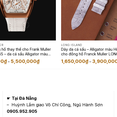
ER
LONG ISLAND
hồ thay thế cho Frank Muller
Dây da cá sấu – Alligator màu 
5 – da cá sấu Alligator màu
cho đồng hồ Franck Muller LON
Khoảng
00
₫
5,500,000
₫
1,650,000
₫
3,900,00
–
–
giá:
từ
3,500,000₫
đến
5,500,000₫
☛
Tại Đà Nẵng
– Huỳnh Lắm giao Võ Chí Công, Ngũ Hành Sơn
0905.952.905