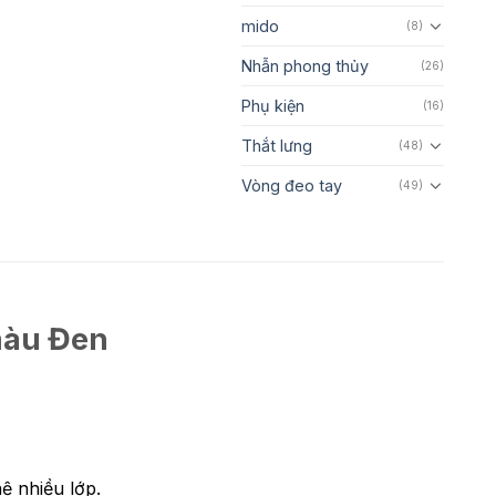
mido
(8)
Nhẫn phong thủy
(26)
Phụ kiện
(16)
Thắt lưng
(48)
Vòng đeo tay
(49)
màu Đen
ệ nhiều lớp.