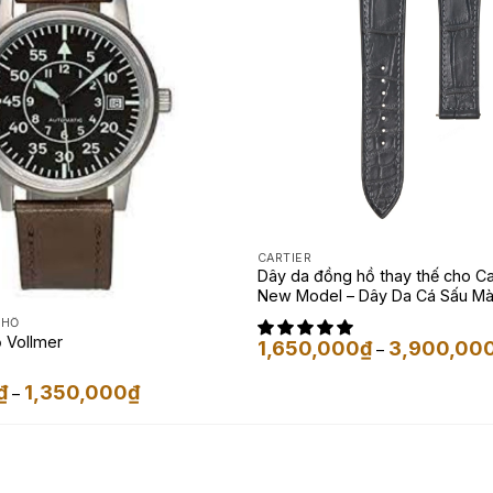
CARTIER
Dây da đồng hồ thay thế cho Ca
New Model – Dây Da Cá Sấu M
 HỒ
 Vollmer
1,650,000
₫
3,900,00
–
Khoảng
₫
1,350,000
₫
–
giá:
từ
350,000₫
đến
1,350,000₫