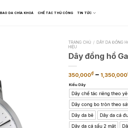
BAO DA CHÌA KHOÁ
CHẾ TÁC THỦ CÔNG
TIN TỨC
TRANG CHỦ
/
DÂY DA ĐỒNG H
HIỆU
Dây đồng hồ G
–
₫
350,000
1,350,000
Kiểu Dây
Dây chế tác riêng theo y
Dây cong bo tròn theo sá
Dây da bê
Dây da cá đu
Dây da cá sấu 2 mặt
Dâ