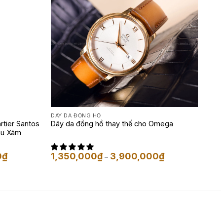
DÂY DA ĐỒNG HỒ
rtier Santos
Dây da đồng hồ thay thế cho Omega
àu Xám
Khoảng
Khoảng
0
₫
1,350,000
₫
3,900,000
₫
–
giá:
giá:
từ
từ
1,650,000₫
1,350,000₫
đến
đến
3,900,000₫
3,900,000₫