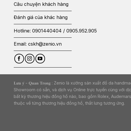
Câu chuyện khách hàng
Đánh giá của khác hàng
Hotline:
0901440404
/
0905.952.905
Email:
cskh@zenio.vn
𝐋𝐮̛𝐮 𝐲́ - 𝐐𝐮𝐚𝐧 𝐓𝐫𝐨̣𝐧𝐠 : Zenio là xưởng sản xuất đ
Showroom có sẵn, và dịch vụ Online trực tuyến cùng với dị
bất kỳ thương hiệu đồng hồ nào, bao gồm Rolex, Audemars Pi
thuộc về từng thương hiệu đồng hồ, thắt lưng tương ứng.