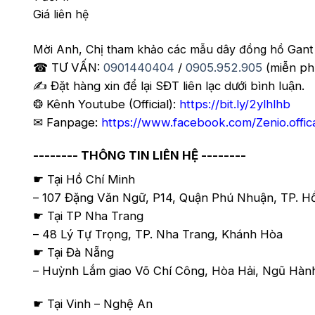
Giá liên hệ
Mời Anh, Chị tham khảo các mẫu dây đồng hồ Gant
☎ TƯ VẤN:
0901440404
/
0905.952.905
(miễn ph
✍️ Đặt hàng xin để lại SĐT liên lạc dưới bình luận.
❂ Kênh Youtube (Official):
https://bit.ly/2ylhlhb
✉ Fanpage:
https://www.facebook.com/Zenio.offic
-------- THÔNG TIN LIÊN HỆ --------
☛ Tại Hồ Chí Minh
– 107 Đặng Văn Ngữ, P14, Quận Phú Nhuận, TP. H
☛ Tại TP Nha Trang
– 48 Lý Tự Trọng, TP. Nha Trang, Khánh Hòa
☛ Tại Đà Nẵng
– Huỳnh Lắm giao Võ Chí Công, Hòa Hải, Ngũ Hành 
☛ Tại Vinh – Nghệ An