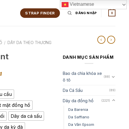
Vietnamese
STRAP FINDER
ĐĂNG NHẬP
0
Ồ
/
DÂY DA THEO THƯƠNG
ant
DANH MỤC SẢN PHẨM
Khoảng
Bao da chìa khóa xe
₫
(88)
ô tô
giá:
từ
Da Cá Sấu
(89)
350,000₫
êu cầu
Dây da đồng hồ
đến
(2221)
t mặt đồng hồ
1,350,000₫
Da Barenia
ối
Dây da cá sấu
Da Saffiano
Da Vân Epsom
y da kỳ đà