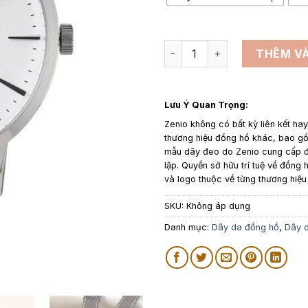
Dây đồng hồ Gant số lượng
THÊM VÀ
Lưu Ý Quan Trọng:
Zenio không có bất kỳ liên kết ha
thương hiệu đồng hồ khác, bao 
mẫu dây đeo do Zenio cung cấp đ
lập. Quyền sở hữu trí tuệ về đồng h
và logo thuộc về từng thương hiệu
SKU:
Không áp dụng
Danh mục:
Dây da đồng hồ
,
Dây d