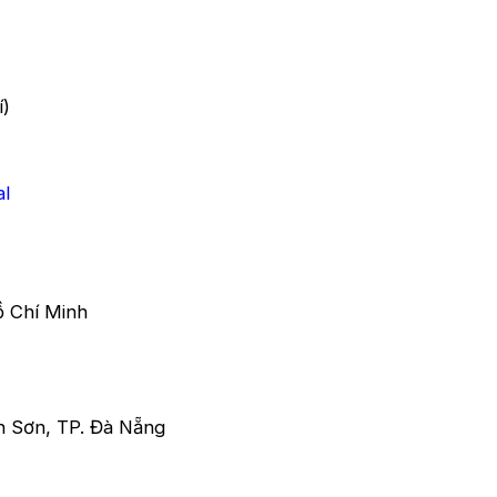
í)
al
ồ Chí Minh
Sơn, TP. Đà Nẵng