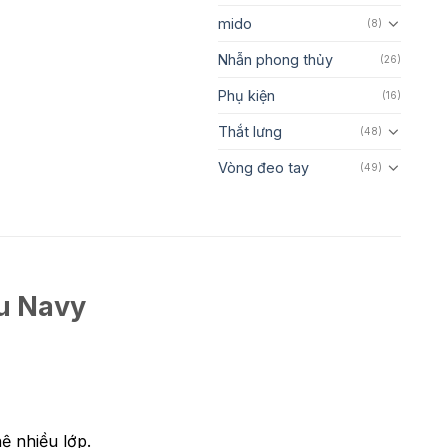
mido
(8)
Nhẫn phong thủy
(26)
Phụ kiện
(16)
Thắt lưng
(48)
Vòng đeo tay
(49)
u Navy
ệ nhiều lớp.