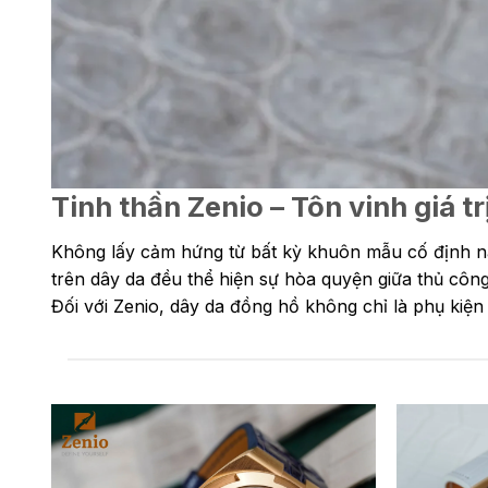
Tinh thần Zenio – Tôn vinh giá
Không lấy cảm hứng từ bất kỳ khuôn mẫu cố định nào
trên dây da đều thể hiện sự hòa quyện giữa thủ công
Đối với Zenio, dây da đồng hồ không chỉ là phụ kiện