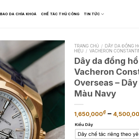
BAO DA CHÌA KHOÁ
CHẾ TÁC THỦ CÔNG
TIN TỨC
TRANG CHỦ
/
DÂY DA ĐỒNG H
HIỆU
/
VACHERON CONSTANTI
Dây da đồng hồ
Vacheron Const
Overseas – Dây
Màu Navy
–
₫
1,650,000
4,500,0
Kiểu Dây
Dây chế tác riêng theo y