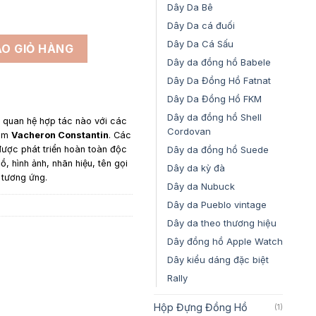
đến
Dây Da Bê
4,500,000₫
Dây Da cá đuối
 Vacheron Constatin Overseas - Dây Da Cá Sấu Màu Navy số 
Dây Da Cá Sấu
O GIỎ HÀNG
Dây da đồng hồ Babele
Dây Da Đồng Hồ Fatnat
Dây Da Đồng Hồ FKM
Dây da đồng hồ Shell
y quan hệ hợp tác nào với các
Cordovan
gồm
Vacheron Constantin
. Các
Dây da đồng hồ Suede
ược phát triển hoàn toàn độc
ồ, hình ảnh, nhãn hiệu, tên gọi
Dây da kỳ đà
 tương ứng.
Dây da Nubuck
Dây da Pueblo vintage
Dây da theo thương hiệu
Dây đồng hồ Apple Watch
Dây kiểu dáng đặc biệt
Rally
Hộp Đựng Đồng Hồ
(1)