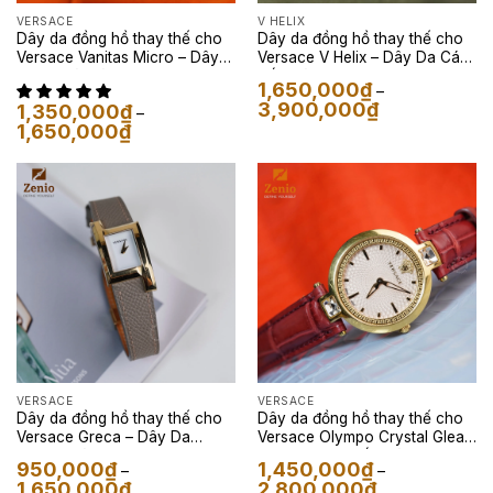
VERSACE
V HELIX
Dây da đồng hồ thay thế cho
Dây da đồng hồ thay thế cho
Versace Vanitas Micro – Dây
Versace V Helix – Dây Da Cá
Da Kỳ Đà Màu Đen
Sấu Màu Đen
1,650,000
₫
–
Khoảng
3,900,000
₫
1,350,000
₫
–
giá:
Khoảng
1,650,000
₫
từ
giá:
1,650,000₫
từ
đến
1,350,000₫
3,900,000₫
đến
1,650,000₫
VERSACE
VERSACE
Dây da đồng hồ thay thế cho
Dây da đồng hồ thay thế cho
Versace Greca – Dây Da
Versace Olympo Crystal Gleam
Epsom Màu Etupe
– Dây Da Cá Sấu Màu Đỏ
950,000
₫
1,450,000
₫
–
–
Khoảng
Khoảng
1,650,000
₫
2,800,000
₫