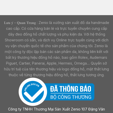
𝐋𝐮̛𝐮 𝐲́ - 𝐐𝐮𝐚𝐧 𝐓𝐫𝐨̣𝐧𝐠 : Zenio là xưởng sản xuất đồ da handmade
cao cấp. Có cửa hàng bán lẻ và trực tuyến chuyên cung cấp
dây đeo đồng hồ chất lượng và phụ kiện da. Với hệ thống
Showroom có sẵn, và dịch vụ Online trực tuyến cùng với dịch
vụ vận chuyển quốc tế cho sản phẩm của chúng tôi. Zenio là
một công ty độc lập bán các sản phẩm da, không liên kết với
bất kỳ thương hiệu đồng hồ nào, bao gồm Rolex, Audemars
Piguet, Cartier, Panerai, Apple, Hermes, Omega.... Quyền sở
hữu trí tuệ của tên thương hiệu và logo đồng hồ, mặt thắt lưng
thuộc về từng thương hiệu đồng hồ, thắt lưng tương ứng.
Công ty TNHH Thương Mại Sản Xuất Zenio 107 Đặng Văn