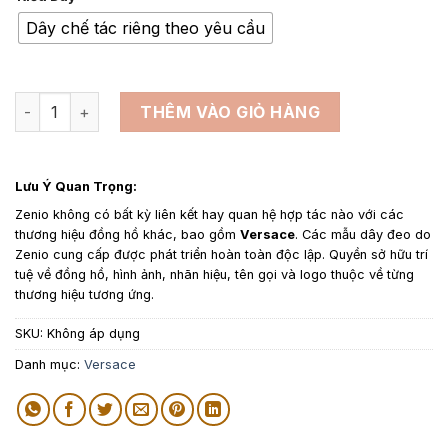
từ
1,350,000₫
Dây chế tác riêng theo yêu cầu
đến
1,650,000₫
Dây da đồng hồ thay thế cho Versace - Dây Da Swift Đen số
THÊM VÀO GIỎ HÀNG
Lưu Ý Quan Trọng:
Zenio không có bất kỳ liên kết hay quan hệ hợp tác nào với các
thương hiệu đồng hồ khác, bao gồm
Versace
. Các mẫu dây đeo do
Zenio cung cấp được phát triển hoàn toàn độc lập. Quyền sở hữu trí
tuệ về đồng hồ, hình ảnh, nhãn hiệu, tên gọi và logo thuộc về từng
thương hiệu tương ứng.
SKU:
Không áp dụng
Danh mục:
Versace