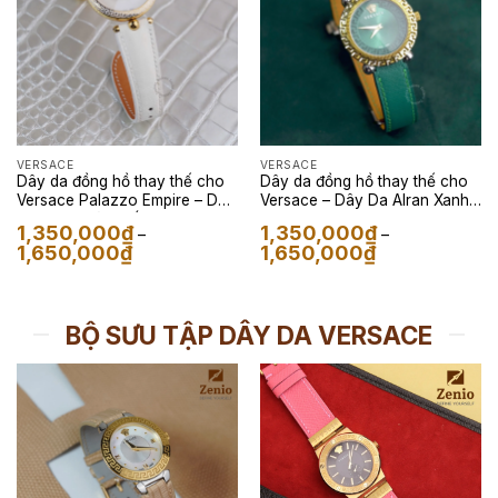
VERSACE
VERSACE
Dây da đồng hồ thay thế cho
Dây da đồng hồ thay thế cho
Versace Palazzo Empire – Dây
Versace – Dây Da Alran Xanh
Da Alran Màu Trắng
Lá
1,350,000
₫
1,350,000
₫
–
–
Khoảng
Khoảng
1,650,000
₫
1,650,000
₫
giá:
giá:
từ
từ
1,350,000₫
1,350,000₫
đến
đến
1,650,000₫
1,650,000₫
BỘ SƯU TẬP DÂY DA VERSACE