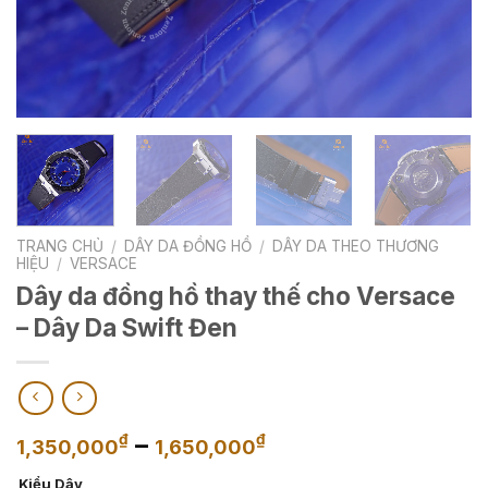
TRANG CHỦ
/
DÂY DA ĐỒNG HỒ
/
DÂY DA THEO THƯƠNG
HIỆU
/
VERSACE
Dây da đồng hồ thay thế cho Versace
– Dây Da Swift Đen
Khoảng
–
₫
₫
1,350,000
1,650,000
giá:
Kiểu Dây