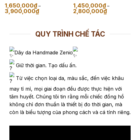
Đen
Navy
1,650,000
₫
1,450,000
₫
–
–
Khoảng
Khoảng
3,900,000
₫
2,800,000
₫
giá:
giá:
từ
từ
1,650,000₫
1,450,000₫
đến
đến
3,900,000₫
2,800,000₫
QUY TRÌNH CHẾ TÁC
Dây da Handmade Zenio
Giữ thời gian. Tạo dấu ấn.
Từ việc chọn loại da, màu sắc, đến việc khâu
may tỉ mỉ, mọi giai đoạn đều được thực hiện với
tâm huyết. Chúng tôi tin rằng mỗi chiếc đồng hồ
không chỉ đơn thuần là thiết bị đo thời gian, mà
còn là biểu tượng của phong cách và cá tính riêng.