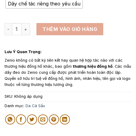
1,650,000₫
Dây chế tác riêng theo yêu cầu
đến
1,950,000₫
Dây da đồng hồ thay thế cho Zenith - Dây Da Cá Sấu Màu Xá
THÊM VÀO GIỎ HÀNG
Lưu Ý Quan Trọng:
Zenio không có bất kỳ liên kết hay quan hệ hợp tác nào với các
thương hiệu đồng hồ khác, bao gồm
thương hiệu đồng hồ
. Các mẫu
dây đeo do Zenio cung cấp được phát triển hoàn toàn độc lập.
Quyền sở hữu trí tuệ về đồng hồ, hình ảnh, nhãn hiệu, tên gọi và logo
thuộc về từng thương hiệu tương ứng.
SKU:
Không áp dụng
Danh mục:
Da Cá Sấu