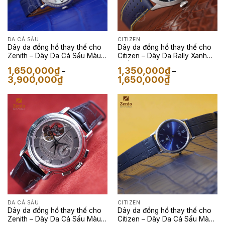
DA CÁ SẤU
CITIZEN
Dây da đồng hồ thay thế cho
Dây da đồng hồ thay thế cho
Zenith – Dây Da Cá Sấu Màu
Citizen – Dây Da Rally Xanh
Xanh Navy
phối chỉ vàng
1,650,000
₫
1,350,000
₫
–
–
Khoảng
Khoảng
3,900,000
₫
1,650,000
₫
giá:
giá:
từ
từ
1,650,000₫
1,350,000₫
đến
đến
3,900,000₫
1,650,000₫
DA CÁ SẤU
CITIZEN
Dây da đồng hồ thay thế cho
Dây da đồng hồ thay thế cho
Zenith – Dây Da Cá Sấu Màu
Citizen – Dây Da Cá Sấu Màu