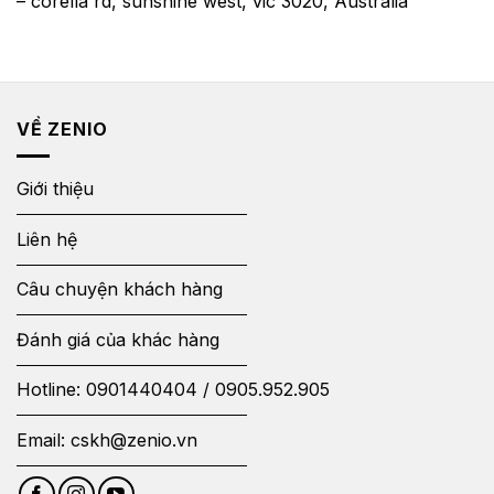
– corella rd, sunshine west, vic 3020, Australia
VỀ ZENIO
Giới thiệu
Liên hệ
Câu chuyện khách hàng
Đánh giá của khác hàng
Hotline:
0901440404
/
0905.952.905
Email:
cskh@zenio.vn