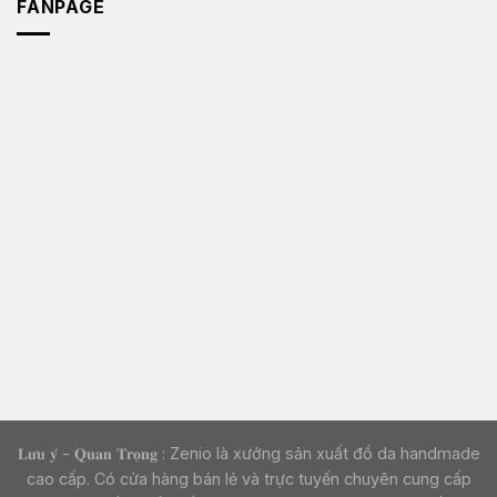
FANPAGE
𝐋𝐮̛𝐮 𝐲́ - 𝐐𝐮𝐚𝐧 𝐓𝐫𝐨̣𝐧𝐠 : Zenio là xưởng sản xuất đồ da handmade
cao cấp. Có cửa hàng bán lẻ và trực tuyến chuyên cung cấp