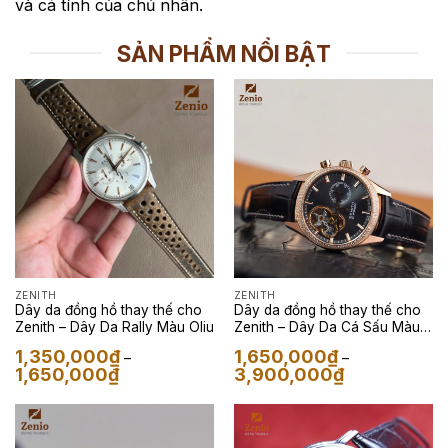
và cá tính của chủ nhân.
SẢN PHẨM NỔI BẬT
ZENITH
ZENITH
Dây da đồng hồ thay thế cho
Dây da đồng hồ thay thế cho
Zenith – Dây Da Rally Màu Oliu
Zenith – Dây Da Cá Sấu Màu
Đen
1,350,000
₫
1,650,000
₫
–
–
Khoảng
Khoảng
1,650,000
₫
3,900,000
₫
giá:
giá:
từ
từ
1,350,000₫
1,650,000₫
đến
đến
1,650,000₫
3,900,000₫