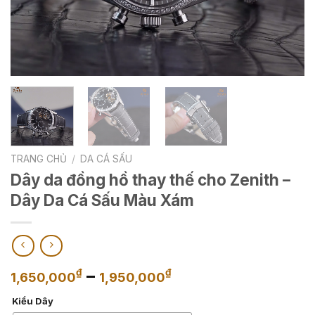
TRANG CHỦ
/
DA CÁ SẤU
Dây da đồng hồ thay thế cho Zenith –
Dây Da Cá Sấu Màu Xám
Khoảng
–
₫
₫
1,650,000
1,950,000
giá:
Kiểu Dây
từ