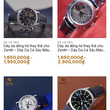
DA CÁ SẤU
DA CÁ SẤU
Dây da đồng hồ thay thế cho
Dây da đồng hồ thay thế cho
Zenith – Dây Da Cá Sấu Màu
Zenith – Dây Da Cá Sấu Màu
Xám
Đen
1,650,000
₫
1,650,000
₫
–
–
Khoảng
Khoảng
1,950,000
₫
3,900,000
₫
giá:
giá:
từ
từ
1,650,000₫
1,650,000₫
đến
đến
1,950,000₫
3,900,000₫