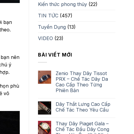
Kiến thức phong thủy
(22)
TIN TỨC
(457)
ới bạn
Tuyển Dụng
(13)
theo.
VIDEO
(23)
BÀI VIẾT MỚI
à bạn nên
chú ý
hợp.
Zenio Thay Dây Tissot
PRX – Chế Tác Dây Da
Cao Cấp Theo Từng
 chọn phù
Phiên Bản
ẽ vô
Dây Thắt Lưng Cao Cấp
Chế Tác Theo Yêu Cầu
Thay Dây Piaget Gala –
Chế Tác Đầu Dây Cong