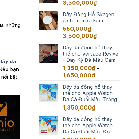
đến
Khoảng
3,500,000
₫
3,500,000₫
giá:
Dây Đồng Hồ Skagen
từ
da trơn màu kem
550,000₫
qua những
đến
550,000
₫
–
3,500,000₫
Khoảng
3,500,000
₫
giá:
Dây da đồng hồ thay
từ
thế cho Versace Revive
550,000₫
- Dây Kỳ Đà Màu Cam
đến
dây da
3,500,000₫
1,350,000
₫
–
 Nếu bạn
Khoảng
1,650,000
₫
nổi bật
giá:
Dây da đồng hồ thay
từ
thế cho Apple Watch
1,350,000₫
Da Cá Đuối Màu Trắng
đến
1,650,000₫
1,350,000
₫
Dây da đồng hồ thay
thế cho Apple Watch
Da Cá Đuối Màu Đỏ