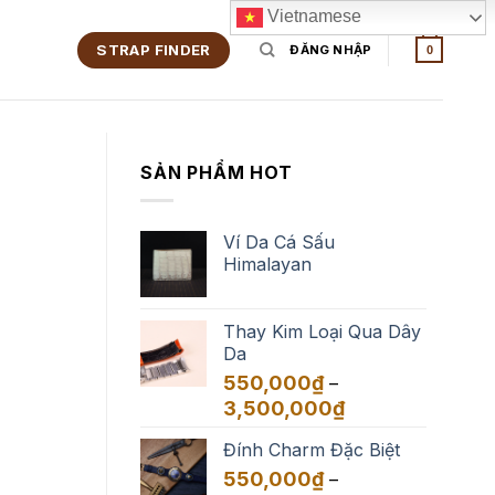
Vietnamese
STRAP FINDER
ĐĂNG NHẬP
0
SẢN PHẨM HOT
Ví Da Cá Sấu
Himalayan
Thay Kim Loại Qua Dây
Da
550,000
₫
–
Khoảng
3,500,000
₫
giá:
Đính Charm Đặc Biệt
từ
550,000₫
550,000
₫
–