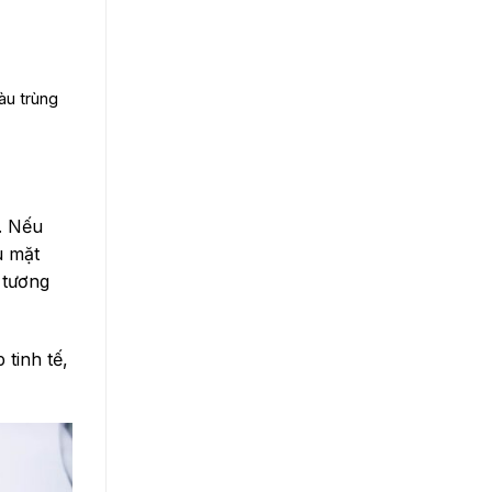
àu trùng
. Nếu
u mặt
 tương
tinh tế,