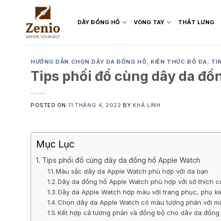
Skip
to
DÂY ĐỒNG HỒ
VÒNG TAY
THẮT LƯNG
content
HƯỚNG DẪN CHỌN DÂY DA ĐỒNG HỒ
,
KIẾN THỨC ĐỒ DA
,
TI
Tips phối đồ cùng dây da đồ
POSTED ON
11 THÁNG 4, 2022
BY
KHẢ LINH
Mục Lục
Tips phối đồ cùng dây da đồng hồ Apple Watch
Màu sắc dây da Apple Watch phù hợp với da bạn
Dây da đồng hồ Apple Watch phù hợp với sở thích c
Dây da Apple Watch hợp màu với trang phục, phụ ki
Chọn dây da Apple Watch có màu tương phản với mặ
Kết hợp cả tương phản và đồng bộ cho dâv da đồng