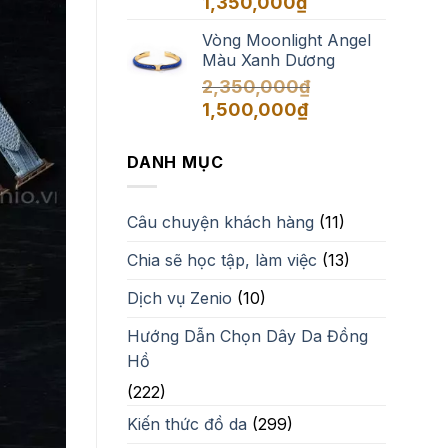
1,350,000
₫
Vòng Moonlight Angel
Màu Xanh Dương
2,350,000
₫
Giá
Giá
1,500,000
₫
gốc
hiện
là:
tại
DANH MỤC
2,350,000₫.
là:
1,500,000₫.
Câu chuyện khách hàng
(11)
Chia sẽ học tập, làm việc
(13)
Dịch vụ Zenio
(10)
Hướng Dẫn Chọn Dây Da Đồng
Hồ
(222)
Kiến thức đồ da
(299)