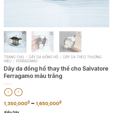
TRANG CHỦ
/
DÂY DA ĐỒNG HỒ
/
DÂY DA THEO THƯƠNG
HIỆU
/
FERRAGAMO
Dây da đồng hồ thay thế cho Salvatore
Ferragamo màu trắng
Khoảng
–
₫
₫
1,350,000
1,650,000
giá:
Kiểu Dây