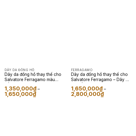
từ
từ
1,350,000₫
1,350,000₫
đến
đến
1,650,000₫
1,650,000₫
DÂY DA ĐỒNG HỒ
FERRAGAMO
Dây da đồng hồ thay thế cho
Dây da đồng hồ thay thế cho
Salvatore Ferragamo màu
Salvatore Ferragamo – Dây Da
trắng
Cá Sấu Màu Xanh Lá
1,350,000
₫
1,650,000
₫
–
–
Khoảng
Khoảng
1,650,000
₫
2,800,000
₫
giá:
giá:
từ
từ
1,350,000₫
1,650,000₫
đến
đến
1,650,000₫
2,800,000₫