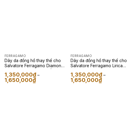
1,650,000₫
1,350,000₫
FERRAGAMO
FERRAGAMO
Dây da đồng hồ thay thế cho
Dây da đồng hồ thay thế cho
Salvatore Ferragamo Diamond
Salvatore Ferragamo Lirica
– Dây Da Kỳ Đà Màu Trắng
Diamond – Dây Da Epsom Màu
1,350,000
₫
1,350,000
₫
–
–
Loang Đen
Đỏ
Khoảng
Khoảng
1,650,000
₫
1,650,000
₫
giá:
giá:
từ
từ
1,350,000₫
1,350,000₫
đến
đến
1,650,000₫
1,650,000₫