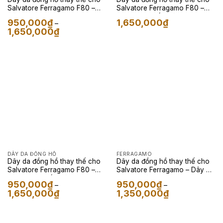
Salvatore Ferragamo F80 –
Salvatore Ferragamo F80 –
Màu Navy
Dây Da Cá sấu Màu Đen
950,000
₫
1,650,000
₫
–
Khoảng
1,650,000
₫
giá:
từ
950,000₫
đến
1,650,000₫
DÂY DA ĐỒNG HỒ
FERRAGAMO
Dây da đồng hồ thay thế cho
Dây da đồng hồ thay thế cho
Salvatore Ferragamo F80 –
Salvatore Ferragamo – Dây Da
Dây Da Cá Sấu Màu Navy
Epsom Màu Tím
950,000
₫
950,000
₫
–
–
Khoảng
Khoảng
1,650,000
₫
1,350,000
₫
giá:
giá:
từ
từ
950,000₫
950,000₫
đến
đến