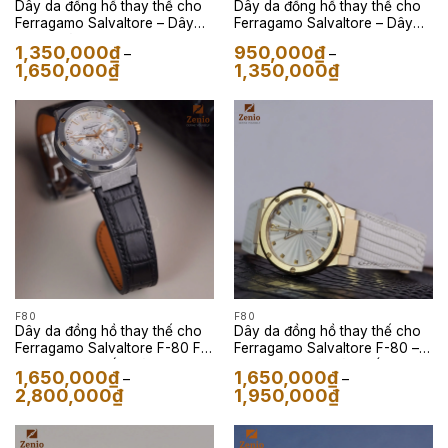
Dây da đồng hồ thay thế cho
Dây da đồng hồ thay thế cho
Ferragamo Salvaltore – Dây
Ferragamo Salvaltore – Dây
Da Kỳ Đà Xanh Kaki
Da Togo Xanh
1,350,000
₫
950,000
₫
–
–
Khoảng
Khoảng
1,650,000
₫
1,350,000
₫
giá:
giá:
từ
từ
1,350,000₫
950,000₫
đến
đến
1,650,000₫
1,350,000₫
F80
F80
Dây da đồng hồ thay thế cho
Dây da đồng hồ thay thế cho
Ferragamo Salvaltore F-80 FIH
Ferragamo Salvaltore F-80 –
– Dây Da Cá Sấu Màu Đen
Dây Da Kỳ Đà Màu Trắng
1,650,000
₫
1,650,000
₫
–
–
Khoảng
Khoảng
2,800,000
₫
1,950,000
₫
giá:
giá:
từ
từ
1,650,000₫
1,650,000₫
đến
đến