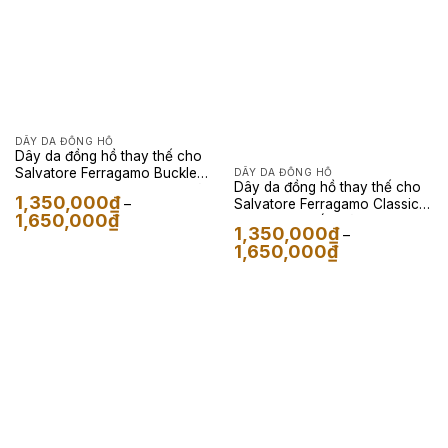
DÂY DA ĐỒNG HỒ
Dây da đồng hồ thay thế cho
Salvatore Ferragamo Buckle
DÂY DA ĐỒNG HỒ
Dây da đồng hồ thay thế cho
Diamond – Dây Da Nappa Màu
1,350,000
₫
Salvatore Ferragamo Classic –
–
Đen
Khoảng
1,650,000
₫
Dây Da Cá Sấu Màu Navy
giá:
1,350,000
₫
–
từ
Khoảng
1,650,000
₫
1,350,000₫
giá:
đến
từ
1,650,000₫
1,350,000₫
đến
1,650,000₫