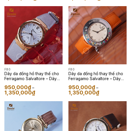
giá:
giá:
từ
từ
1,650,000₫
1,650,000₫
đến
đến
3,900,000₫
3,900,000₫
F80
F80
Dây da đồng hồ thay thế cho
Dây da đồng hồ thay thế cho
Ferragamo Salvaltore – Dây
Ferragamo Salvaltore – Dây
Da Epsom Màu Xám Xanh
Da Epsm Màu Cam
950,000
₫
950,000
₫
–
–
Khoảng
Khoảng
1,350,000
₫
1,350,000
₫
giá:
giá:
từ
từ
950,000₫
950,000₫
đến
đến
1,350,000₫
1,350,000₫