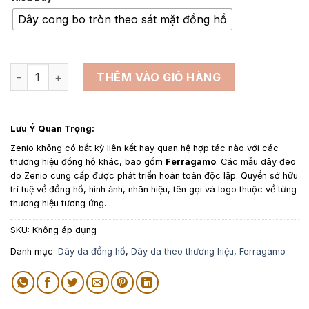
từ
1,350,000₫
Dây cong bo tròn theo sát mặt đồng hồ
đến
1,650,000₫
Dây da đồng hồ thay thế cho Salvatore Ferragamo màu trắn
THÊM VÀO GIỎ HÀNG
Lưu Ý Quan Trọng:
Zenio không có bất kỳ liên kết hay quan hệ hợp tác nào với các
thương hiệu đồng hồ khác, bao gồm
Ferragamo
. Các mẫu dây đeo
do Zenio cung cấp được phát triển hoàn toàn độc lập. Quyền sở hữu
trí tuệ về đồng hồ, hình ảnh, nhãn hiệu, tên gọi và logo thuộc về từng
thương hiệu tương ứng.
SKU:
Không áp dụng
Danh mục:
Dây da đồng hồ
,
Dây da theo thương hiệu
,
Ferragamo