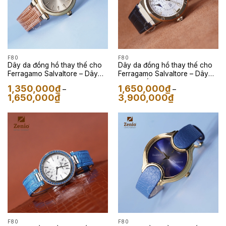
F80
F80
Dây da đồng hồ thay thế cho
Dây da đồng hồ thay thế cho
Ferragamo Salvaltore – Dây
Ferragamo Salvaltore – Dây
Da Kỳ Đà Màu Coffee
Da Cá Sấu Màu Đen
1,350,000
₫
1,650,000
₫
–
–
Khoảng
Khoảng
1,650,000
₫
3,900,000
₫
giá:
giá:
từ
từ
1,350,000₫
1,650,000₫
đến
đến
1,650,000₫
3,900,000₫
F80
F80