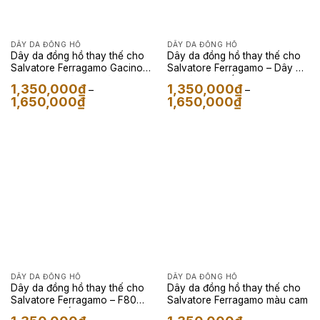
DÂY DA ĐỒNG HỒ
DÂY DA ĐỒNG HỒ
Dây da đồng hồ thay thế cho
Dây da đồng hồ thay thế cho
Salvatore Ferragamo Gacino –
Salvatore Ferragamo – Dây Da
Dây Da Kỳ Đà Màu Vàng
Kỳ Đà Màu Trắng
1,350,000
₫
1,350,000
₫
–
–
Khoảng
Khoảng
1,650,000
₫
1,650,000
₫
giá:
giá:
từ
từ
1,350,000₫
1,350,000₫
đến
đến
1,650,000₫
1,650,000₫
DÂY DA ĐỒNG HỒ
DÂY DA ĐỒNG HỒ
Dây da đồng hồ thay thế cho
Dây da đồng hồ thay thế cho
Salvatore Ferragamo – F80
Salvatore Ferragamo màu cam
Classic cá sấu màu xanh navy