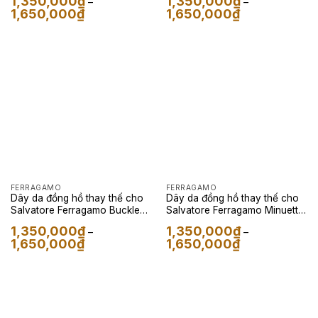
1,350,000
₫
1,350,000
₫
–
–
đậm
Khoảng
Khoảng
1,650,000
₫
1,650,000
₫
giá:
giá:
từ
từ
1,350,000₫
1,350,000₫
đến
đến
1,650,000₫
1,650,000₫
FERRAGAMO
FERRAGAMO
Dây da đồng hồ thay thế cho
Dây da đồng hồ thay thế cho
Salvatore Ferragamo Buckle
Salvatore Ferragamo Minuetto
Beige – Dây Da Nappa Màu
– Dây Da Kỳ Đà Màu Nâu
1,350,000
₫
1,350,000
₫
–
–
Nâu Gold
Khoảng
Khoảng
1,650,000
₫
1,650,000
₫
giá:
giá:
từ
từ
1,350,000₫
1,350,000₫
đến
đến
1,650,000₫
1,650,000₫