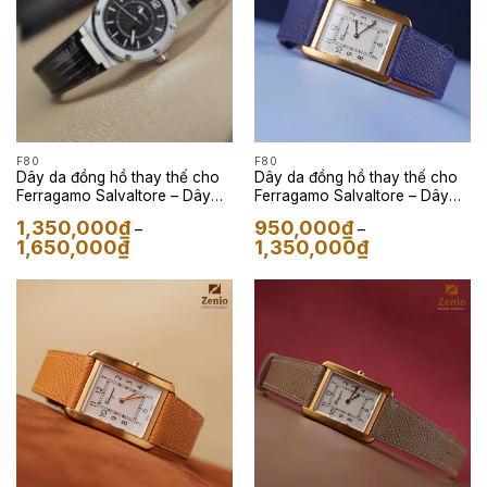
F80
F80
Dây da đồng hồ thay thế cho
Dây da đồng hồ thay thế cho
Ferragamo Salvaltore – Dây
Ferragamo Salvaltore – Dây
Da Kỳ Đà Màu Đen
Da Epsom Màu Navy
1,350,000
₫
950,000
₫
–
–
Khoảng
Khoảng
1,650,000
₫
1,350,000
₫
giá:
giá:
từ
từ
1,350,000₫
950,000₫
đến
đến
1,650,000₫
1,350,000₫