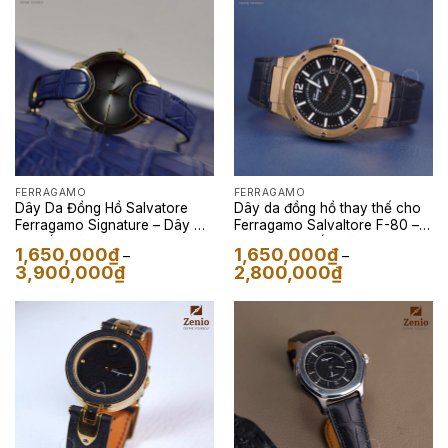
2,800,000₫
1,950,000₫
FERRAGAMO
FERRAGAMO
Dây Da Đồng Hồ Salvatore
Dây da đồng hồ thay thế cho
Ferragamo Signature – Dây Da
Ferragamo Salvaltore F-80 –
Cá Sấu Màu Navy
Dây Da Cá Sấu Màu Đen
1,650,000
₫
1,650,000
₫
–
–
Khoảng
Khoảng
3,900,000
₫
2,800,000
₫
giá:
giá:
từ
từ
1,650,000₫
1,650,000₫
đến
đến
3,900,000₫
2,800,000₫