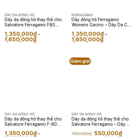
DÂY DA ĐỒNG HỒ
FERRAGAMO
Dây da đồng hồ thay thế cho
Dây đồng hồ Ferragamo
Salvatore Ferragamo F80
Womens Gacino – Dây Da Cá
Classic – Dây Da Cá Sấu Màu
Sấu Màu Đen
1,350,000
₫
1,350,000
₫
–
–
Đen
Khoảng
Khoảng
1,650,000
₫
1,650,000
₫
giá:
giá:
từ
từ
1,350,000₫
1,350,000₫
đến
đến
1,650,000₫
1,650,000₫
Giảm giá!
DÂY DA ĐỒNG HỒ
DÂY DA ĐỒNG HỒ
Dây da đồng hồ thay thế cho
Dây da đồng hồ thay thế cho
Salvatore Ferragamo F-80
Salvatore Ferragamo – Dây Da
Classic – Dây Da Cá Sấu Màu
Kỳ Đà Màu Đỏ Vân Đen
Giá
Giá
1,350,000
₫
550,000
₫
750,000
₫
–
Đen
gốc
hiện