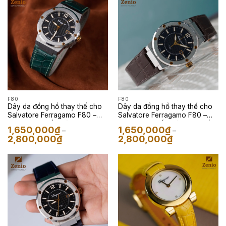
2,800,000₫
F80
F80
Dây da đồng hồ thay thế cho
Dây da đồng hồ thay thế cho
Salvatore Ferragamo F80 –
Salvatore Ferragamo F80 –
Dây Da Cá Sấu Màu Xanh Lá
Dây Da Cá Sấu Màu Nâu Đất
1,650,000
₫
1,650,000
₫
–
–
Khoảng
Khoảng
2,800,000
₫
2,800,000
₫
giá:
giá:
từ
từ
1,650,000₫
1,650,000₫
đến
đến
2,800,000₫
2,800,000₫