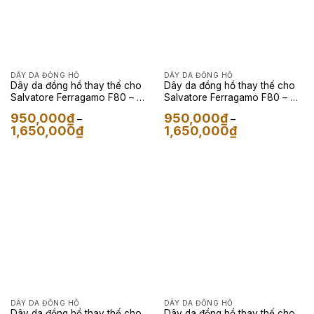
DÂY DA ĐỒNG HỒ
DÂY DA ĐỒNG HỒ
Dây da đồng hồ thay thế cho
Dây da đồng hồ thay thế cho
Salvatore Ferragamo F80 – Da
Salvatore Ferragamo F80 – Da
Epsom màu navy
Epsom Màu đen
950,000
₫
950,000
₫
–
–
Khoảng
Khoảng
1,650,000
₫
1,650,000
₫
giá:
giá:
từ
từ
950,000₫
950,000₫
đến
đến
1,650,000₫
1,650,000₫
DÂY DA ĐỒNG HỒ
DÂY DA ĐỒNG HỒ
Dây da đồng hồ thay thế cho
Dây da đồng hồ thay thế cho