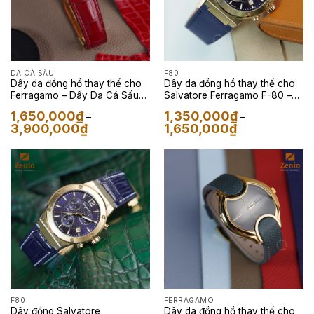
DA CÁ SẤU
F80
Dây da đồng hồ thay thế cho
Dây da đồng hồ thay thế cho
Ferragamo – Dây Da Cá Sấu
Salvatore Ferragamo F-80 –
Màu Đỏ
Dây Da Alran Màu Navy
1,650,000
₫
1,350,000
₫
–
–
Khoảng
Khoảng
3,900,000
₫
1,650,000
₫
giá:
giá:
từ
từ
1,650,000₫
1,350,000₫
đến
đến
3,900,000₫
1,650,000₫
F80
FERRAGAMO
Dây đồng Salvatore
Dây da đồng hồ thay thế cho