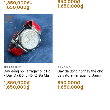
950,000
₫
–
1,350,000
₫
–
Khoảng
1,650,000
₫
Khoảng
1,650,000
₫
giá:
giá:
từ
từ
950,000₫
1,350,000₫
đến
đến
1,650,000₫
1,650,000₫
FERRAGAMO
GANCINO
Dây đồng hồ Ferragamo Idillio
Dây da đồng hồ thay thế cho
– Dây Da Đồng Hồ Kỳ Đà Màu
Salvatore Ferragamo Gancino
Đỏ
– Dây Da Kỳ Đà Màu Cam
1,350,000
₫
850,000
₫
–
–
Khoảng
Khoảng
1,650,000
₫
1,650,000
₫
giá:
giá:
từ
từ
1,350,000₫
850,000₫
đến
đến
1,650,000₫
1,650,000₫