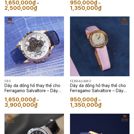
1,650,000
₫
950,000
₫
–
–
Khoảng
Khoảng
2,500,000
₫
1,350,000
₫
giá:
giá:
từ
từ
1,650,000₫
950,000₫
đến
đến
2,500,000₫
1,350,000₫
F80
FERRAGAMO
Dây da đồng hồ thay thế cho
Dây da đồng hồ thay thế cho
Ferragamo Salvaltore – Dây
Ferragamo Salvaltore – Dây
Da Cá Sấu Bo Tròn Màu Navy
Da Epsom Màu Tím Pastel
1,650,000
₫
950,000
₫
–
–
Khoảng
Khoảng
3,900,000
₫
1,350,000
₫
giá:
giá:
từ
từ
1,650,000₫
950,000₫
đến
đến
3,900,000₫
1,350,000₫