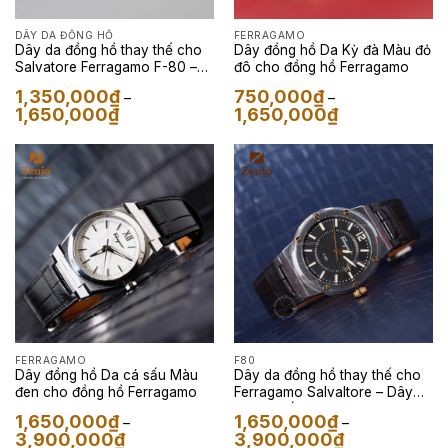
DÂY DA ĐỒNG HỒ
FERRAGAMO
Dây da đồng hồ thay thế cho
Dây đồng hồ Da Kỳ đà Màu đỏ
Salvatore Ferragamo F-80 –
đô cho đồng hồ Ferragamo
Dây Da Kì Đà Màu Đen
1,350,000
₫
750,000
₫
–
–
Khoảng
Khoảng
1,650,000
₫
1,650,000
₫
giá:
giá:
từ
từ
1,350,000₫
750,000₫
đến
đến
1,650,000₫
1,650,000₫
FERRAGAMO
F80
Dây đồng hồ Da cá sấu Màu
Dây da đồng hồ thay thế cho
đen cho đồng hồ Ferragamo
Ferragamo Salvaltore – Dây
Da Cá Sấu Màu Đen
1,650,000
₫
1,650,000
₫
–
–
Khoảng
Khoảng
3,900,000
₫
3,900,000
₫