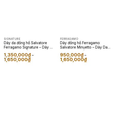
SIGNATURE
FERRAGAMO
Dây da đồng hồ Salvatore
Dây đồng hồ Ferragamo
Ferragamo Signature – Dây Da
Salvatore Minuetto – Dây Da
Kỳ Đà Màu Trắng
Epsom Màu Hồng
1,350,000
₫
950,000
₫
–
–
Khoảng
Khoảng
1,650,000
₫
1,650,000
₫
giá:
giá:
từ
từ
1,350,000₫
950,000₫
đến
đến
1,650,000₫
1,650,000₫