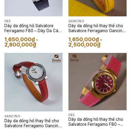
F80
GANCINO
Dây da đồng hồ Salvatore
Dây da đồng hồ thay thế cho
Ferragamo F80 – Dây Da Cá
Salvatore Ferragamo Gancino
Sấu Màu Xanh Navy
– Dây Da Cá Sấu Màu Vàng
1,650,000
₫
1,650,000
₫
–
–
Khoảng
Khoảng
2,800,000
₫
2,500,000
₫
giá:
giá:
từ
từ
1,650,000₫
1,650,000₫
đến
đến
2,800,000₫
2,500,000₫
F80
GANCINO
Dây da đồng hồ thay thế cho
Dây da đồng hồ thay thế cho
Salvatore Ferragamo F80 –
Salvatore Ferragamo Gancino
Dây Da Epsom Màu Hồng
– Dây Da Epsom Màu Đỏ