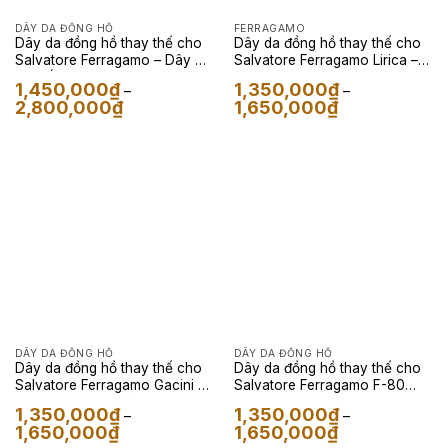
DÂY DA ĐỒNG HỒ
FERRAGAMO
Dây da đồng hồ thay thế cho
Dây da đồng hồ thay thế cho
Salvatore Ferragamo – Dây Da
Salvatore Ferragamo Lirica –
Cá Sấu Màu Đen
Dây Da Kỳ Đà Xanh Lá
1,450,000
₫
1,350,000
₫
–
–
Khoảng
Khoảng
2,800,000
₫
1,650,000
₫
giá:
giá:
từ
từ
1,450,000₫
1,350,000₫
đến
đến
2,800,000₫
1,650,000₫
DÂY DA ĐỒNG HỒ
DÂY DA ĐỒNG HỒ
Dây da đồng hồ thay thế cho
Dây da đồng hồ thay thế cho
Salvatore Ferragamo Gacini –
Salvatore Ferragamo F-80
Dây Da Epsom Màu Nude
Motion Hybrid Smart – Dây Da
1,350,000
₫
1,350,000
₫
–
–
Cá Sấu Màu Đen
Khoảng
Khoảng
1,650,000
₫
1,650,000
₫
giá:
giá: