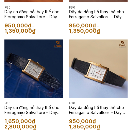
F80
F80
Dây da đồng hồ thay thế cho
Dây da đồng hồ thay thế cho
Ferragamo Salvaltore – Dây
Ferragamo Salvaltore – Dây
Da Epsom Màu Nâu Gold
Da Epsom Màu Eutope
950,000
₫
950,000
₫
–
–
Khoảng
Khoảng
1,350,000
₫
1,350,000
₫
giá:
giá:
từ
từ
950,000₫
950,000₫
đến
đến
1,350,000₫
1,350,000₫
F80
F80
Dây da đồng hồ thay thế cho
Dây da đồng hồ thay thế cho
Ferragamo Salvaltore – Dây
Ferragamo Salvaltore – Dây
Da Cá Sấu Màu Navy
Da Epsom Màu Đen
1,650,000
₫
950,000
₫
–
–
Khoảng
Khoảng
2,800,000
₫
1,350,000
₫
giá:
giá: