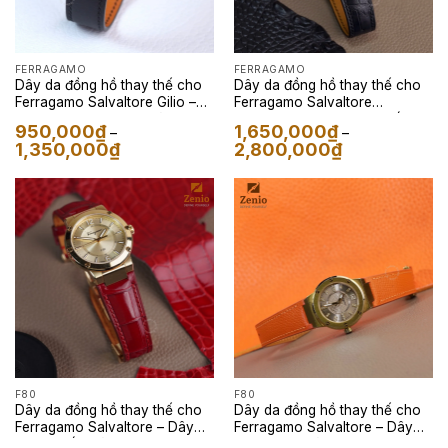
FERRAGAMO
FERRAGAMO
Dây da đồng hồ thay thế cho
Dây da đồng hồ thay thế cho
Ferragamo Salvaltore Gilio –
Ferragamo Salvaltore
Dây Da Nappa Trơn Màu Đen
Lungarno – Dây Da Cá Sấu
950,000
₫
1,650,000
₫
–
–
Màu Đen
Khoảng
Khoảng
1,350,000
₫
2,800,000
₫
giá:
giá:
từ
từ
950,000₫
1,650,000₫
đến
đến
1,350,000₫
2,800,000₫
F80
F80
Dây da đồng hồ thay thế cho
Dây da đồng hồ thay thế cho
Ferragamo Salvaltore – Dây
Ferragamo Salvaltore – Dây
Da Cá Sấu Màu Đỏ
Da Epsom Màu Cam