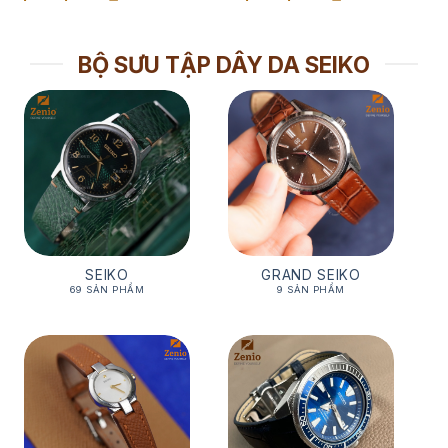
giá:
giá:
từ
từ
1,350,000₫
1,450,000₫
đến
đến
1,650,000₫
2,800,000₫
BỘ SƯU TẬP DÂY DA SEIKO
SEIKO
GRAND SEIKO
69 SẢN PHẨM
9 SẢN PHẨM