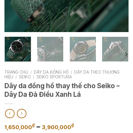
TRANG CHỦ
/
DÂY DA ĐỒNG HỒ
/
DÂY DA THEO THƯƠNG
HIỆU
/
SEIKO
/
SEIKO SPORTURA
Dây da đồng hồ thay thế cho Seiko –
Dây Da Đà Điểu Xanh Lá
Khoảng
–
₫
₫
1,650,000
3,900,000