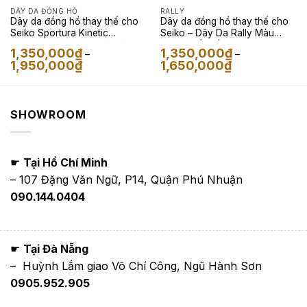
DÂY DA ĐỒNG HỒ
RALLY
Dây da đồng hồ thay thế cho
Dây da đồng hồ thay thế cho
Seiko Sportura Kinetic
Seiko – Dây Da Rally Màu
Diamond Accent kỳ đà màu
Xanh Phối Trắng
1,350,000
₫
1,350,000
₫
–
–
trắng
Khoảng
Khoảng
1,950,000
₫
1,650,000
₫
giá:
giá:
từ
từ
1,350,000₫
1,350,000₫
đến
đến
1,950,000₫
1,650,000₫
SHOWROOM
☛
Tại Hồ Chí Minh
– 107 Đặng Văn Ngữ, P14, Quận Phú Nhuận
090.144.0404
☛
Tại Đà Nẵng
– Huỳnh Lắm giao Võ Chí Công, Ngũ Hành Sơn
0905.952.905