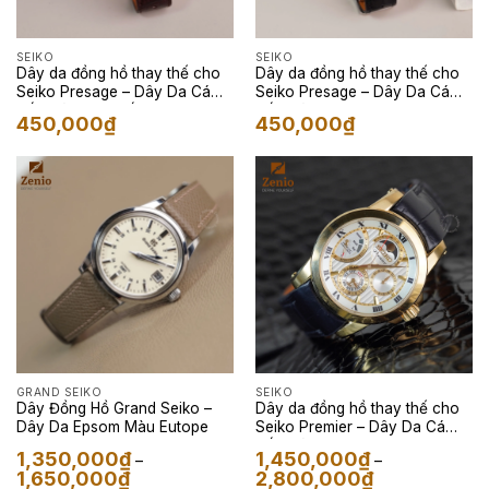
SEIKO
SEIKO
Dây da đồng hồ thay thế cho
Dây da đồng hồ thay thế cho
Seiko Presage – Dây Da Cá
Seiko Presage – Dây Da Cá
Sấu Màu Nâu Đất
Sấu Màu Đen
450,000
₫
450,000
₫
GRAND SEIKO
SEIKO
Dây Đồng Hồ Grand Seiko –
Dây da đồng hồ thay thế cho
Dây Da Epsom Màu Eutope
Seiko Premier – Dây Da Cá
Sấu Màu Xanh Navy
1,350,000
₫
1,450,000
₫
–
–
Khoảng
Khoảng
1,650,000
₫
2,800,000
₫