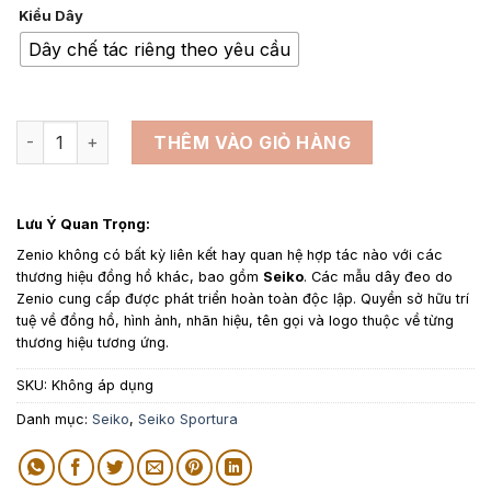
giá:
Kiểu Dây
từ
1,650,000₫
Dây chế tác riêng theo yêu cầu
đến
3,900,000₫
Dây da đồng hồ thay thế cho Seiko - Dây Da Đà Điểu Xanh Lá
THÊM VÀO GIỎ HÀNG
Lưu Ý Quan Trọng:
Zenio không có bất kỳ liên kết hay quan hệ hợp tác nào với các
thương hiệu đồng hồ khác, bao gồm
Seiko
. Các mẫu dây đeo do
Zenio cung cấp được phát triển hoàn toàn độc lập. Quyền sở hữu trí
tuệ về đồng hồ, hình ảnh, nhãn hiệu, tên gọi và logo thuộc về từng
thương hiệu tương ứng.
SKU:
Không áp dụng
Danh mục:
Seiko
,
Seiko Sportura