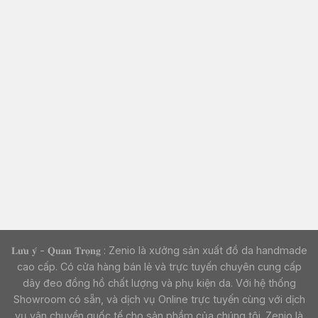
𝐋𝐮̛𝐮 𝐲́ - 𝐐𝐮𝐚𝐧 𝐓𝐫𝐨̣𝐧𝐠 : Zenio là xưởng sản xuất đồ da handmade
cao cấp. Có cửa hàng bán lẻ và trực tuyến chuyên cung cấp
dây đeo đồng hồ chất lượng và phụ kiện da. Với hệ thống
Showroom có sẵn, và dịch vụ Online trực tuyến cùng với dịch
vụ vận chuyển quốc tế cho sản phẩm của chúng tôi. Zenio là