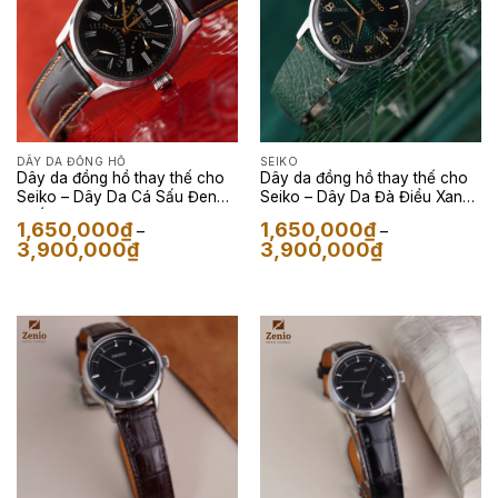
DÂY DA ĐỒNG HỒ
SEIKO
Dây da đồng hồ thay thế cho
Dây da đồng hồ thay thế cho
Seiko – Dây Da Cá Sấu Đen
Seiko – Dây Da Đà Điểu Xanh
Phối Chỉ Cam
Lá
1,650,000
₫
1,650,000
₫
–
–
Khoảng
Khoảng
3,900,000
₫
3,900,000
₫
giá:
giá:
từ
từ
1,650,000₫
1,650,000₫
đến
đến
3,900,000₫
3,900,000₫