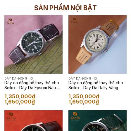
SẢN PHẨM NỘI BẬT
DÂY DA ĐỒNG HỒ
DÂY DA ĐỒNG HỒ
Dây da đồng hồ thay thế cho
Dây da đồng hồ thay thế cho
Seiko – Dây Da Epsom Nâu
Seiko – Dây Da Rally Vàng
Mix Chỉ Trắng
1,350,000
₫
1,350,000
₫
–
–
Khoảng
Khoảng
1,650,000
₫
1,650,000
₫
giá:
giá:
từ
từ
1,350,000₫
1,350,000₫
đến
đến
1,650,000₫
1,650,000₫