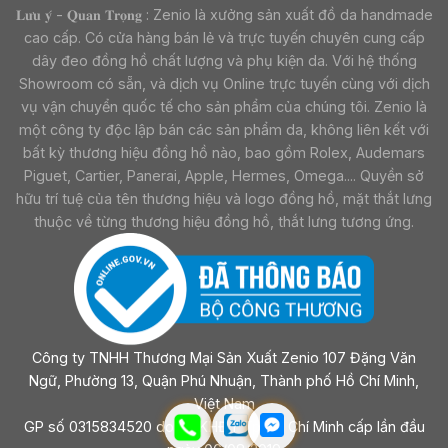
𝐋𝐮̛𝐮 𝐲́ - 𝐐𝐮𝐚𝐧 𝐓𝐫𝐨̣𝐧𝐠 : Zenio là xưởng sản xuất đồ da handmade
cao cấp. Có cửa hàng bán lẻ và trực tuyến chuyên cung cấp
dây đeo đồng hồ chất lượng và phụ kiện da. Với hệ thống
Showroom có sẵn, và dịch vụ Online trực tuyến cùng với dịch
vụ vận chuyển quốc tế cho sản phẩm của chúng tôi. Zenio là
một công ty độc lập bán các sản phẩm da, không liên kết với
bất kỳ thương hiệu đồng hồ nào, bao gồm Rolex, Audemars
Piguet, Cartier, Panerai, Apple, Hermes, Omega.... Quyền sở
hữu trí tuệ của tên thương hiệu và logo đồng hồ, mặt thắt lưng
thuộc về từng thương hiệu đồng hồ, thắt lưng tương ứng.
Công ty TNHH Thương Mại Sản Xuất Zenio 107 Đặng Văn
Ngữ, Phường 13, Quận Phú Nhuận, Thành phố Hồ Chí Minh,
Việt Nam
GP số 0315834520 do sở KHĐT Tp Hồ Chí Minh cấp lần đầu