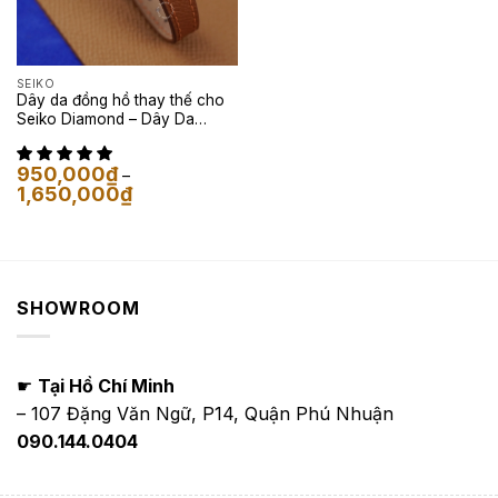
SEIKO
Dây da đồng hồ thay thế cho
Seiko Diamond – Dây Da
Epsom Nâu Gold
950,000
₫
–
Khoảng
1,650,000
₫
giá:
từ
950,000₫
đến
1,650,000₫
SHOWROOM
☛
Tại Hồ Chí Minh
– 107 Đặng Văn Ngữ, P14, Quận Phú Nhuận
090.144.0404