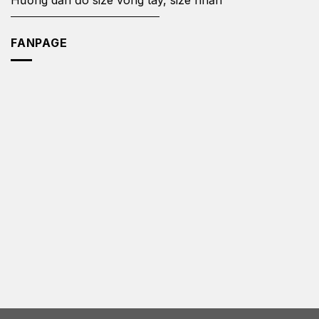
Hướng dẫn đo size vòng tay, size nhẫn
FANPAGE