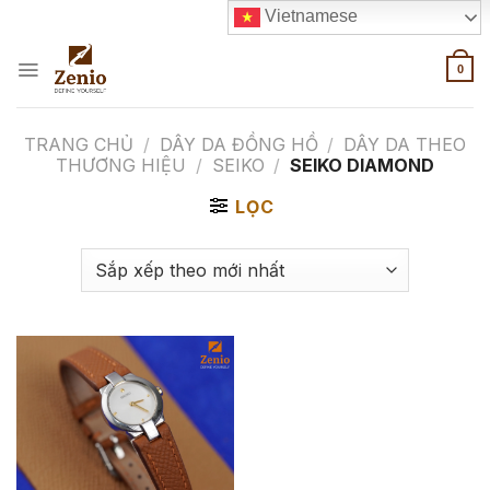
Skip
Vietnamese
to
content
0
TRANG CHỦ
/
DÂY DA ĐỒNG HỒ
/
DÂY DA THEO
THƯƠNG HIỆU
/
SEIKO
/
SEIKO DIAMOND
LỌC