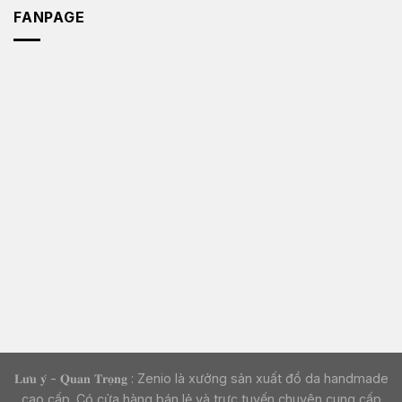
FANPAGE
𝐋𝐮̛𝐮 𝐲́ - 𝐐𝐮𝐚𝐧 𝐓𝐫𝐨̣𝐧𝐠 : Zenio là xưởng sản xuất đồ da handmade
cao cấp. Có cửa hàng bán lẻ và trực tuyến chuyên cung cấp