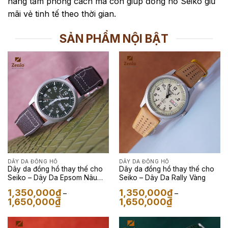
nâng tầm phong cách mà còn giúp đồng hồ Seiko giữ
mãi vẻ tinh tế theo thời gian.
SẢN PHẨM NỘI BẬT
DÂY DA ĐỒNG HỒ
DÂY DA ĐỒNG HỒ
Dây da đồng hồ thay thế cho
Dây da đồng hồ thay thế cho
Seiko – Dây Da Epsom Nâu
Seiko – Dây Da Rally Vàng
Mix Chỉ Trắng
1,350,000
₫
1,350,000
₫
–
–
Khoảng
Khoảng
1,650,000
₫
1,650,000
₫
giá:
giá:
từ
từ
1,350,000₫
1,350,000₫
đến
đến