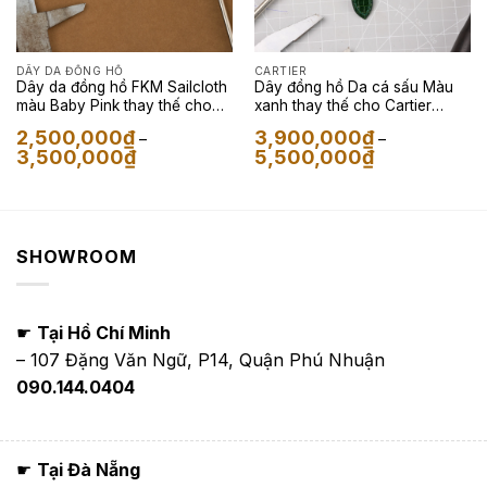
DÂY DA ĐỒNG HỒ
CARTIER
Dây da đồng hồ FKM Sailcloth
Dây đồng hồ Da cá sấu Màu
màu Baby Pink thay thế cho
xanh thay thế cho Cartier
Patek Philippe Nautilus
Santos
2,500,000
₫
3,900,000
₫
–
–
Khoảng
Khoảng
3,500,000
₫
5,500,000
₫
giá:
giá:
từ
từ
2,500,000₫
3,900,000₫
đến
đến
3,500,000₫
5,500,000₫
SHOWROOM
☛
Tại Hồ Chí Minh
– 107 Đặng Văn Ngữ, P14, Quận Phú Nhuận
090.144.0404
☛
Tại Đà Nẵng