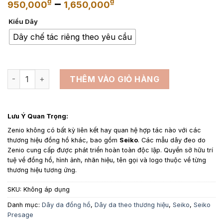
Khoảng
–
₫
₫
950,000
1,650,000
giá:
Kiểu Dây
từ
950,000₫
Dây chế tác riêng theo yêu cầu
đến
1,650,000₫
Dây da đồng hồ thay thế cho Seiko Presage Automatic - D
THÊM VÀO GIỎ HÀNG
Lưu Ý Quan Trọng:
Zenio không có bất kỳ liên kết hay quan hệ hợp tác nào với các
thương hiệu đồng hồ khác, bao gồm
Seiko
. Các mẫu dây đeo do
Zenio cung cấp được phát triển hoàn toàn độc lập. Quyền sở hữu trí
tuệ về đồng hồ, hình ảnh, nhãn hiệu, tên gọi và logo thuộc về từng
thương hiệu tương ứng.
SKU:
Không áp dụng
Danh mục:
Dây da đồng hồ
,
Dây da theo thương hiệu
,
Seiko
,
Seiko
Presage