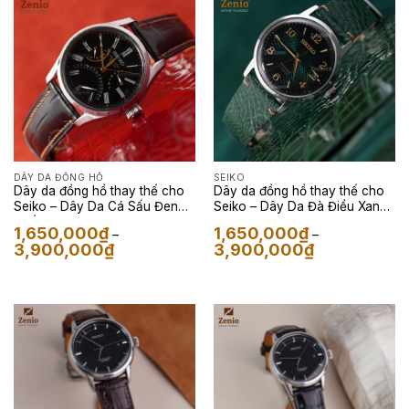
1,650,000₫
1,650,000₫
DÂY DA ĐỒNG HỒ
SEIKO
Dây da đồng hồ thay thế cho
Dây da đồng hồ thay thế cho
Seiko – Dây Da Cá Sấu Đen
Seiko – Dây Da Đà Điểu Xanh
Phối Chỉ Cam
Lá
1,650,000
₫
1,650,000
₫
–
–
Khoảng
Khoảng
3,900,000
₫
3,900,000
₫
giá:
giá:
từ
từ
1,650,000₫
1,650,000₫
đến
đến
3,900,000₫
3,900,000₫