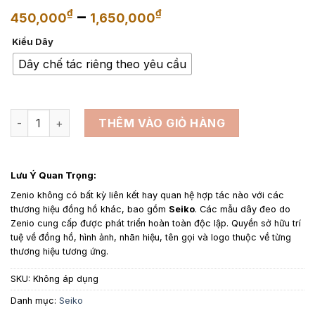
Khoảng
–
₫
₫
450,000
1,650,000
giá:
Kiểu Dây
từ
450,000₫
Dây chế tác riêng theo yêu cầu
đến
1,650,000₫
Dây da đồng hồ thay thế cho Seiko Premier - Dây Da Cá Sấu
THÊM VÀO GIỎ HÀNG
Lưu Ý Quan Trọng:
Zenio không có bất kỳ liên kết hay quan hệ hợp tác nào với các
thương hiệu đồng hồ khác, bao gồm
Seiko
. Các mẫu dây đeo do
Zenio cung cấp được phát triển hoàn toàn độc lập. Quyền sở hữu trí
tuệ về đồng hồ, hình ảnh, nhãn hiệu, tên gọi và logo thuộc về từng
thương hiệu tương ứng.
SKU:
Không áp dụng
Danh mục:
Seiko