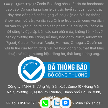
𝐋𝐮̛𝐮 𝐲́ - 𝐐𝐮𝐚𝐧 𝐓𝐫𝐨̣𝐧𝐠 : Zenio là xưởng sản xuất đồ da handmade
cao cấp. Có cửa hàng bán lẻ và trực tuyến chuyên cung cấp
dây đeo đồng hồ chất lượng và phụ kiện da. Với hệ thống
Showroom có sẵn, và dịch vụ Online trực tuyến cùng với dịch
vụ vận chuyển quốc tế cho sản phẩm của chúng tôi. Zenio là
một công ty độc lập bán các sản phẩm da, không liên kết với
bất kỳ thương hiệu đồng hồ nào, bao gồm Rolex, Audemars
Piguet, Cartier, Panerai, Apple, Hermes, Omega.... Quyền sở
hữu trí tuệ của tên thương hiệu và logo đồng hồ, mặt thắt lưng
thuộc về từng thương hiệu đồng hồ, thắt lưng tương ứng.
Công ty TNHH Thương Mại Sản Xuất Zenio 107 Đặng Văn
Ngữ, Phường 13, Quận Phú Nhuận, Thành phố Hồ Chí Minh,
Việt Nam
GP số 0315834520 do sở KHĐT Tp Hồ Chí Minh cấp lần đầu