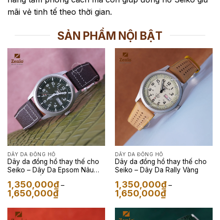
mãi vẻ tinh tế theo thời gian.
SẢN PHẨM NỘI BẬT
DÂY DA ĐỒNG HỒ
DÂY DA ĐỒNG HỒ
Dây da đồng hồ thay thế cho
Dây da đồng hồ thay thế cho
Seiko – Dây Da Epsom Nâu
Seiko – Dây Da Rally Vàng
Mix Chỉ Trắng
1,350,000
₫
1,350,000
₫
–
–
Khoảng
Khoảng
1,650,000
₫
1,650,000
₫
giá:
giá:
từ
từ
1,350,000₫
1,350,000₫
đến
đến