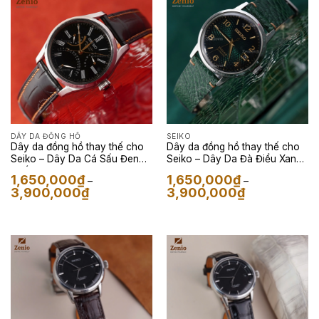
1,650,000₫
1,650,000₫
DÂY DA ĐỒNG HỒ
SEIKO
Dây da đồng hồ thay thế cho
Dây da đồng hồ thay thế cho
Seiko – Dây Da Cá Sấu Đen
Seiko – Dây Da Đà Điểu Xanh
Phối Chỉ Cam
Lá
1,650,000
₫
1,650,000
₫
–
–
Khoảng
Khoảng
3,900,000
₫
3,900,000
₫
giá:
giá:
từ
từ
1,650,000₫
1,650,000₫
đến
đến
3,900,000₫
3,900,000₫