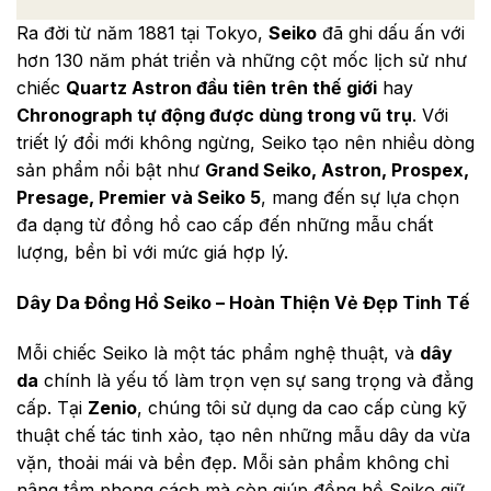
Ra đời từ năm 1881 tại Tokyo,
Seiko
đã ghi dấu ấn với
hơn 130 năm phát triển và những cột mốc lịch sử như
chiếc
Quartz Astron đầu tiên trên thế giới
hay
Chronograph tự động được dùng trong vũ trụ
. Với
triết lý đổi mới không ngừng, Seiko tạo nên nhiều dòng
sản phẩm nổi bật như
Grand Seiko, Astron, Prospex,
Presage, Premier và Seiko 5
, mang đến sự lựa chọn
đa dạng từ đồng hồ cao cấp đến những mẫu chất
lượng, bền bỉ với mức giá hợp lý.
Dây Da Đồng Hồ Seiko – Hoàn Thiện Vẻ Đẹp Tinh Tế
Mỗi chiếc Seiko là một tác phẩm nghệ thuật, và
dây
da
chính là yếu tố làm trọn vẹn sự sang trọng và đẳng
cấp. Tại
Zenio
, chúng tôi sử dụng da cao cấp cùng kỹ
thuật chế tác tinh xảo, tạo nên những mẫu dây da vừa
vặn, thoải mái và bền đẹp. Mỗi sản phẩm không chỉ
nâng tầm phong cách mà còn giúp đồng hồ Seiko giữ