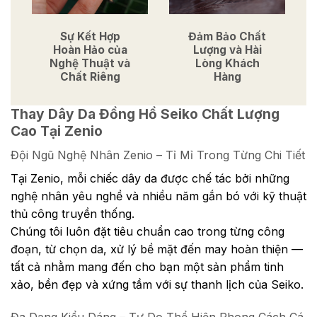
Sự Kết Hợp
Đảm Bảo Chất
Hoàn Hảo của
Lượng và Hài
Nghệ Thuật và
Lòng Khách
Chất Riêng
Hàng
Thay Dây Da Đồng Hồ Seiko Chất Lượng
Cao Tại Zenio
Đội Ngũ Nghệ Nhân Zenio – Tỉ Mỉ Trong Từng Chi Tiết
Tại Zenio, mỗi chiếc dây da được chế tác bởi những
nghệ nhân yêu nghề và nhiều năm gắn bó với kỹ thuật
thủ công truyền thống.
Chúng tôi luôn đặt tiêu chuẩn cao trong từng công
đoạn, từ chọn da, xử lý bề mặt đến may hoàn thiện —
tất cả nhằm mang đến cho bạn một sản phẩm tinh
xảo, bền đẹp và xứng tầm với sự thanh lịch của Seiko.
Đa Dạng Kiểu Dáng – Tự Do Thể Hiện Phong Cách Cá