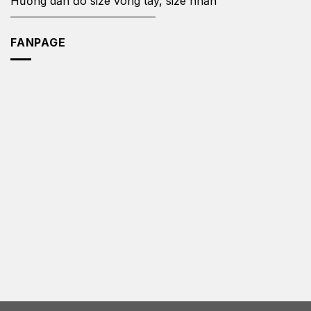
Hướng dẫn đo size vòng tay, size nhẫn
FANPAGE