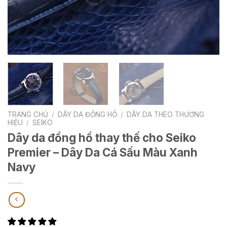
TRANG CHỦ
/
DÂY DA ĐỒNG HỒ
/
DÂY DA THEO THƯƠNG
HIỆU
/
SEIKO
Dây da đồng hồ thay thế cho Seiko
Premier – Dây Da Cá Sấu Màu Xanh
Navy