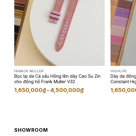
FRANCK MULLER
HIGHLIFE
Bọc lại da Cá sấu Hồng lên dây Cao Su Zin
Dây da đồng
cho đồng hồ Frank Muller V32
Constant Hi
Đen
Khoảng
1,650,000
₫
4,500,000
₫
1,650,00
–
giá:
g
từ
1,650,000₫
đến
000₫
4,500,000₫
000₫
SHOWROOM