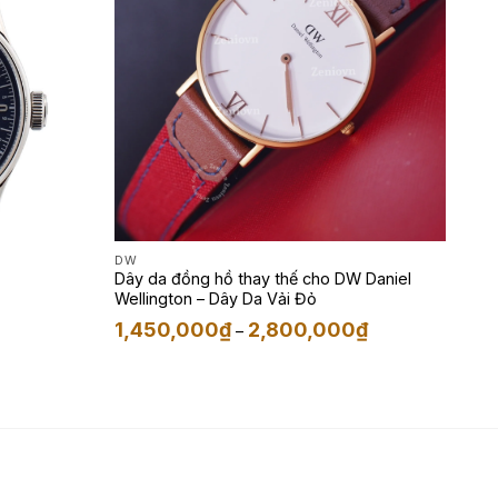
DW
Dây da đồng hồ thay thế cho DW Daniel
Wellington – Dây Da Vải Đỏ
Khoảng
1,450,000
₫
2,800,000
₫
–
giá:
từ
1,450,000₫
đến
Khoảng
2,800,000₫
giá:
từ
350,000₫
đến
1,350,000₫