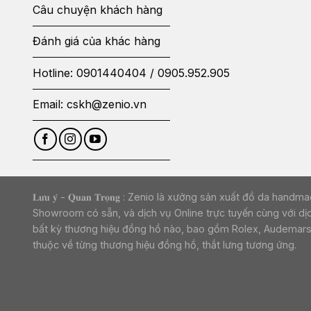
Câu chuyện khách hàng
Đánh giá của khác hàng
Hotline:
0901440404
/
0905.952.905
Email:
cskh@zenio.vn
𝐋𝐮̛𝐮 𝐲́ - 𝐐𝐮𝐚𝐧 𝐓𝐫𝐨̣𝐧𝐠 : Zenio là xưởng sản xuất đ
Showroom có sẵn, và dịch vụ Online trực tuyến cùng với dị
bất kỳ thương hiệu đồng hồ nào, bao gồm Rolex, Audemars Pi
thuộc về từng thương hiệu đồng hồ, thắt lưng tương ứng.