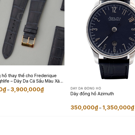
 hồ thay thế cho Frederique
ghlife – Dây Da Cá Sấu Màu Xám
Khoảng
0
₫
3,900,000
₫
DÂY DA ĐỒNG HỒ
–
giá:
Dây đồng hồ Azimuth
từ
1,650,000₫
đến
350,000
₫
1,350,000
₫
–
3,900,000₫