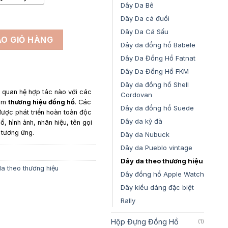
Dây Da Bê
Dây Da cá đuối
Dây Da Cá Sấu
g
O GIỎ HÀNG
Dây da đồng hồ Babele
Dây Da Đồng Hồ Fatnat
Dây Da Đồng Hồ FKM
Dây da đồng hồ Shell
y quan hệ hợp tác nào với các
Cordovan
gồm
thương hiệu đồng hồ
. Các
Dây da đồng hồ Suede
ược phát triển hoàn toàn độc
Dây da kỳ đà
ồ, hình ảnh, nhãn hiệu, tên gọi
 tương ứng.
Dây da Nubuck
Dây da Pueblo vintage
Dây da theo thương hiệu
a theo thương hiệu
Dây đồng hồ Apple Watch
Dây kiểu dáng đặc biệt
Rally
Hộp Đựng Đồng Hồ
(1)