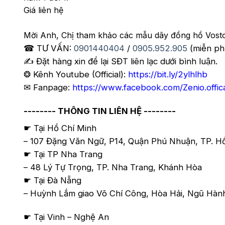
Giá liên hệ
Mời Anh, Chị tham khảo các mẫu dây đồng hồ Vost
☎ TƯ VẤN:
0901440404
/
0905.952.905
(miễn ph
✍️ Đặt hàng xin để lại SĐT liên lạc dưới bình luận.
❂ Kênh Youtube (Official):
https://bit.ly/2ylhlhb
✉ Fanpage:
https://www.facebook.com/Zenio.offic
-------- THÔNG TIN LIÊN HỆ --------
☛ Tại Hồ Chí Minh
– 107 Đặng Văn Ngữ, P14, Quận Phú Nhuận, TP. H
☛ Tại TP Nha Trang
– 48 Lý Tự Trọng, TP. Nha Trang, Khánh Hòa
☛ Tại Đà Nẵng
– Huỳnh Lắm giao Võ Chí Công, Hòa Hải, Ngũ Hành 
☛ Tại Vinh – Nghệ An