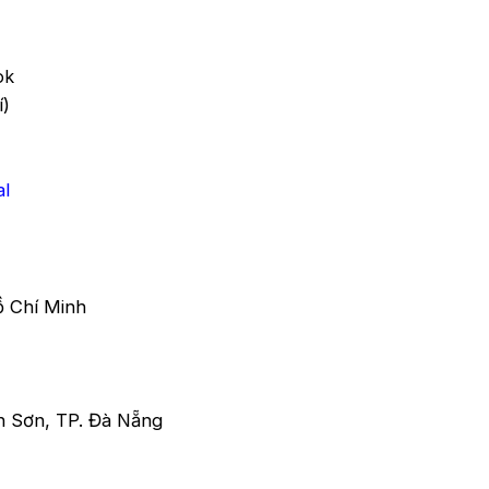
ok
í)
al
ồ Chí Minh
Sơn, TP. Đà Nẵng