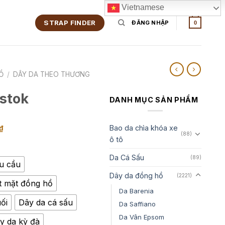
Vietnamese
STRAP FINDER
ĐĂNG NHẬP
0
Ồ
/
DÂY DA THEO THƯƠNG
stok
DANH MỤC SẢN PHẨM
Khoảng
Bao da chìa khóa xe
₫
(88)
ô tô
giá:
từ
Da Cá Sấu
(89)
350,000₫
êu cầu
Dây da đồng hồ
đến
(2221)
t mặt đồng hồ
1,350,000₫
Da Barenia
ối
Dây da cá sấu
Da Saffiano
Da Vân Epsom
y da kỳ đà