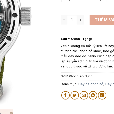
Dây đồng hồ Vostok số lượn
THÊM VÀ
Lưu Ý Quan Trọng:
Zenio không có bất kỳ liên kết ha
thương hiệu đồng hồ khác, bao 
mẫu dây đeo do Zenio cung cấp đ
lập. Quyền sở hữu trí tuệ về đồng h
và logo thuộc về từng thương hiệu
SKU:
Không áp dụng
Danh mục:
Dây da đồng hồ
,
Dây d