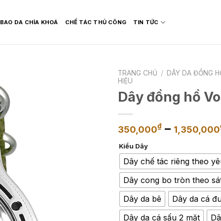
BAO DA CHÌA KHOÁ
CHẾ TÁC THỦ CÔNG
TIN TỨC
TRANG CHỦ
/
DÂY DA ĐỒNG H
HIỆU
Dây đồng hồ Vo
–
₫
350,000
1,350,000
Kiểu Dây
Dây chế tác riêng theo y
Dây cong bo tròn theo sá
Dây da bê
Dây da cá đu
Dây da cá sấu 2 mặt
Dâ