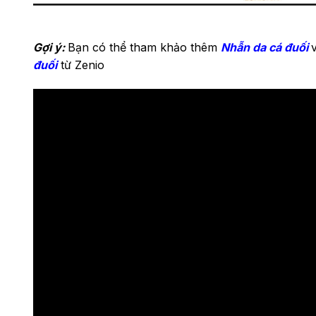
Gợi ý:
Bạn có thể tham khảo thêm
Nhẫn da cá đuối
đuối
từ Zenio