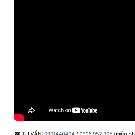
☎ TƯ VẤN:
0901440404
/
0905.952.905
(miễn ph