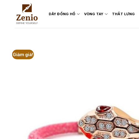
Skip
to
DÂY ĐỒNG HỒ
VÒNG TAY
THẮT LƯNG
content
Giảm giá!