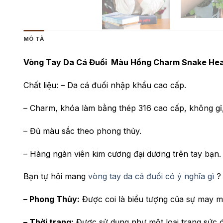
MÔ TẢ
Vòng Tay Da Cá Đuối Màu Hồng Charm Snake He
Chất liệu: – Da cá đuối nhập khẩu cao cấp.
– Charm, khóa làm bằng thép 316 cao cấp, không g
– Đủ màu sắc theo phong thủy.
– Hàng ngàn viên kim cương đại dương trên tay bạn.
Bạn tự hỏi mang
vòng tay da cá đuối có ý nghĩa gì
? 
– Phong Thủy:
Được coi là biểu tượng của sự may m
– Thời trang:
Được sử dụng như một loại trang sức đẳ