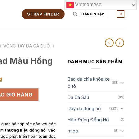
Vietnamese
STRAP FINDER
ĐĂNG NHẬP
0
/
VÒNG TAY DA CÁ ĐUỐI
/
ad Màu Hồng
DANH MỤC SẢN PHẨM
Giá
Bao da chìa khóa xe
₫
(88)
ô tô
hiện
số lượng
tại
O GIỎ HÀNG
Da Cá Sấu
(89)
00₫.
là:
Dây da đồng hồ
1,200,000₫.
(2221)
Hộp Đựng Đồng Hồ
(1)
y quan hệ hợp tác nào với các
gồm
thương hiệu đồng hồ
. Các
mido
(8)
ược phát triển hoàn toàn độc