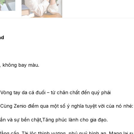
ad
ỉ, không bay màu.
 Vòng tay da cá đuối – từ chân chất đến quý phái
Cùng Zenio điểm qua một số ý nghĩa tuyệt vời của nó nhé:
ắn và sự bền chặt,Tăng phúc lành cho gia đạo.
ng cấp .Tài lộc thịnh vượng, phú quý bình an. Mang lại sự