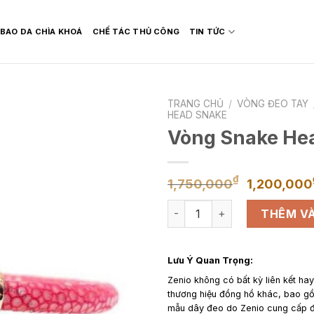
BAO DA CHÌA KHOÁ
CHẾ TÁC THỦ CÔNG
TIN TỨC
TRANG CHỦ
/
VÒNG ĐEO TAY
HEAD SNAKE
Vòng Snake He
Giá
₫
1,750,000
1,200,000
gốc
Vòng Snake Head Màu Hồng 
là:
THÊM VÀ
1,750,0
Lưu Ý Quan Trọng:
Zenio không có bất kỳ liên kết ha
thương hiệu đồng hồ khác, bao 
mẫu dây đeo do Zenio cung cấp đ