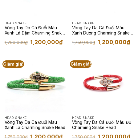
HEAD SNAKE
HEAD SNAKE
Vòng Tay Da Cá Đuối Màu
Vòng Tay Da Cá Đuối Màu
Xanh Lá Đậm Charming Snake
Xanh Dương Charming Snake
Head
Head
Giá
Giá
Giá
Giá
1,200,000
₫
1,200,000
₫
1,750,000
₫
1,750,000
₫
gốc
hiện
gốc
hiện
là:
tại
là:
tại
1,750,000₫.
là:
1,750,000₫.
là:
1,200,000₫.
1,2
Giảm giá!
Giảm giá!
HEAD SNAKE
HEAD SNAKE
Vòng Tay Da Cá Đuối Màu
Vòng Tay Da Cá Đuối Màu Đỏ
Xanh Lá Charming Snake Head
Charming Snake Head
Giá
Giá
Giá
Giá
1,200,000
₫
1,200,000
₫
1,750,000
₫
1,750,000
₫