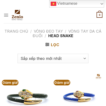
Skip
Vietnamese
to
content
0
TRANG CHỦ
/
VÒNG ĐEO TAY
/
VÒNG TAY DA CÁ
ĐUỐI
/
HEAD SNAKE
LỌC
Giảm giá!
Giảm giá!