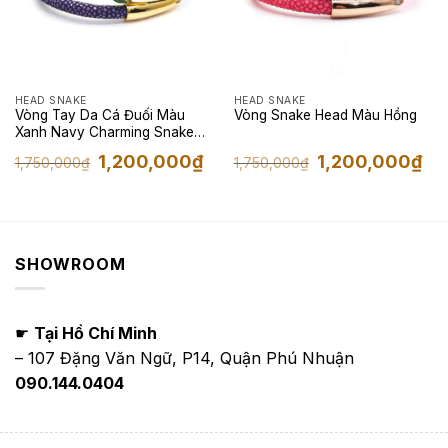
HEAD SNAKE
HEAD SNAKE
Vòng Tay Da Cá Đuối Màu
Vòng Snake Head Màu Hồng
Xanh Navy Charming Snake
Head
Giá
Giá
Giá
Giá
1,200,000
₫
1,200,000
₫
1,750,000
₫
1,750,000
₫
gốc
hiện
gốc
hiện
là:
tại
là:
tại
1,750,000₫.
là:
1,750,000₫.
là:
1,200,000₫.
1,2
SHOWROOM
☛
Tại Hồ Chí Minh
– 107 Đặng Văn Ngữ, P14, Quận Phú Nhuận
090.144.0404