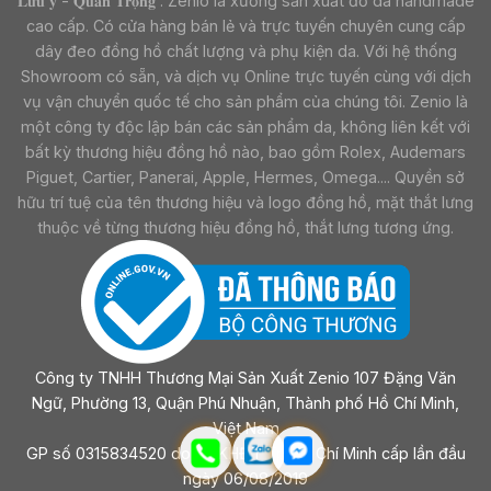
𝐋𝐮̛𝐮 𝐲́ - 𝐐𝐮𝐚𝐧 𝐓𝐫𝐨̣𝐧𝐠 : Zenio là xưởng sản xuất đồ da handmade
cao cấp. Có cửa hàng bán lẻ và trực tuyến chuyên cung cấp
dây đeo đồng hồ chất lượng và phụ kiện da. Với hệ thống
Showroom có sẵn, và dịch vụ Online trực tuyến cùng với dịch
vụ vận chuyển quốc tế cho sản phẩm của chúng tôi. Zenio là
một công ty độc lập bán các sản phẩm da, không liên kết với
bất kỳ thương hiệu đồng hồ nào, bao gồm Rolex, Audemars
Piguet, Cartier, Panerai, Apple, Hermes, Omega.... Quyền sở
hữu trí tuệ của tên thương hiệu và logo đồng hồ, mặt thắt lưng
thuộc về từng thương hiệu đồng hồ, thắt lưng tương ứng.
Công ty TNHH Thương Mại Sản Xuất Zenio 107 Đặng Văn
Ngữ, Phường 13, Quận Phú Nhuận, Thành phố Hồ Chí Minh,
Việt Nam
GP số 0315834520 do sở KHĐT Tp Hồ Chí Minh cấp lần đầu
ngày 06/08/2019