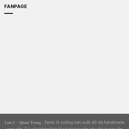
FANPAGE
𝐋𝐮̛𝐮 𝐲́ - 𝐐𝐮𝐚𝐧 𝐓𝐫𝐨̣𝐧𝐠 : Zenio là xưởng sản xuất đồ da handmade
cao cấp. Có cửa hàng bán lẻ và trực tuyến chuyên cung cấp