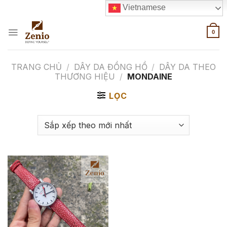
Skip
Vietnamese
to
content
0
TRANG CHỦ
/
DÂY DA ĐỒNG HỒ
/
DÂY DA THEO
THƯƠNG HIỆU
/
MONDAINE
LỌC