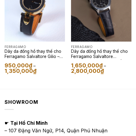
FERRAGAMO
FERRAGAMO
Dây da đồng hồ thay thế cho
Dây da đồng hồ thay thế cho
Ferragamo Salvaltore Gilio –
Ferragamo Salvaltore
Dây Da Nappa Trơn Màu Đen
Lungarno – Dây Da Cá Sấu
950,000
₫
1,650,000
₫
–
–
Màu Đen
Khoảng
Khoảng
1,350,000
₫
2,800,000
₫
giá:
giá:
từ
từ
950,000₫
1,650,000₫
đến
đến
1,350,000₫
2,800,000₫
SHOWROOM
☛
Tại Hồ Chí Minh
– 107 Đặng Văn Ngữ, P14, Quận Phú Nhuận