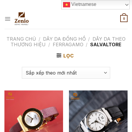
Skip
Vietnamese
to
content
0
TRANG CHỦ
/
DÂY DA ĐỒNG HỒ
/
DÂY DA THEO
THƯƠNG HIỆU
/
FERRAGAMO
/
SALVALTORE
LỌC