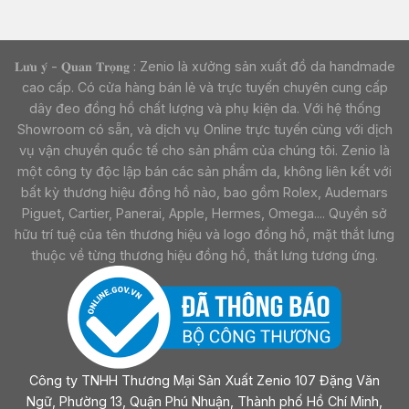
𝐋𝐮̛𝐮 𝐲́ - 𝐐𝐮𝐚𝐧 𝐓𝐫𝐨̣𝐧𝐠 : Zenio là xưởng sản xuất đồ da handmade
cao cấp. Có cửa hàng bán lẻ và trực tuyến chuyên cung cấp
dây đeo đồng hồ chất lượng và phụ kiện da. Với hệ thống
Showroom có sẵn, và dịch vụ Online trực tuyến cùng với dịch
vụ vận chuyển quốc tế cho sản phẩm của chúng tôi. Zenio là
một công ty độc lập bán các sản phẩm da, không liên kết với
bất kỳ thương hiệu đồng hồ nào, bao gồm Rolex, Audemars
Piguet, Cartier, Panerai, Apple, Hermes, Omega.... Quyền sở
hữu trí tuệ của tên thương hiệu và logo đồng hồ, mặt thắt lưng
thuộc về từng thương hiệu đồng hồ, thắt lưng tương ứng.
Công ty TNHH Thương Mại Sản Xuất Zenio 107 Đặng Văn
Ngữ, Phường 13, Quận Phú Nhuận, Thành phố Hồ Chí Minh,