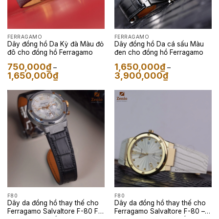
FERRAGAMO
FERRAGAMO
Dây đồng hồ Da Kỳ đà Màu đỏ
Dây đồng hồ Da cá sấu Màu
đô cho đồng hồ Ferragamo
đen cho đồng hồ Ferragamo
750,000
₫
1,650,000
₫
–
–
Khoảng
Khoảng
1,650,000
₫
3,900,000
₫
giá:
giá:
từ
từ
750,000₫
1,650,000₫
đến
đến
1,650,000₫
3,900,000₫
F80
F80
Dây da đồng hồ thay thế cho
Dây da đồng hồ thay thế cho
Ferragamo Salvaltore F-80 FIH
Ferragamo Salvaltore F-80 –