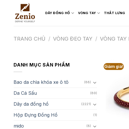
Skip
to
DÂY ĐỒNG HỒ
VÒNG TAY
THẮT LƯNG
content
TRANG CHỦ
/
VÒNG ĐEO TAY
/
VÒNG TAY 
DANH MỤC SẢN PHẨM
Giảm giá!
Bao da chìa khóa xe ô tô
(88)
Da Cá Sấu
(89)
Dây da đồng hồ
(2221)
Hộp Đựng Đồng Hồ
(1)
mido
(8)