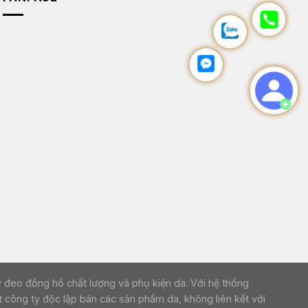
p dây đeo đồng hồ chất lượng và phụ kiện da. Với hệ thống
 công ty độc lập bán các sản phẩm da, không liên kết với