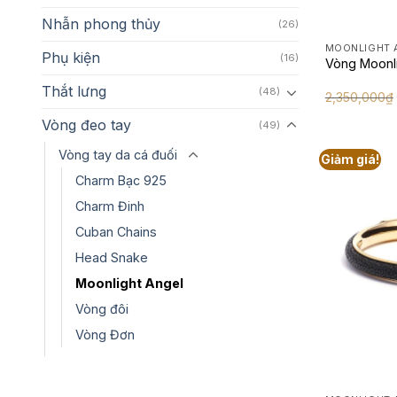
Nhẫn phong thủy
(26)
MOONLIGHT 
Phụ kiện
(16)
Vòng Moonl
Thắt lưng
(48)
2,350,000
₫
Vòng đeo tay
(49)
Vòng tay da cá đuối
Giảm giá!
Charm Bạc 925
Charm Đinh
Cuban Chains
Head Snake
Moonlight Angel
Vòng đôi
Vòng Đơn