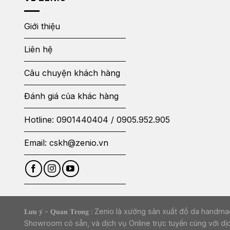
Giới thiệu
Liên hệ
Câu chuyện khách hàng
Đánh giá của khác hàng
Hotline:
0901440404
/
0905.952.905
Email:
cskh@zenio.vn
𝐋𝐮̛𝐮 𝐲́ - 𝐐𝐮𝐚𝐧 𝐓𝐫𝐨̣𝐧𝐠 : Zenio là xưởng sản xuất đ
Showroom có sẵn, và dịch vụ Online trực tuyến cùng với dị