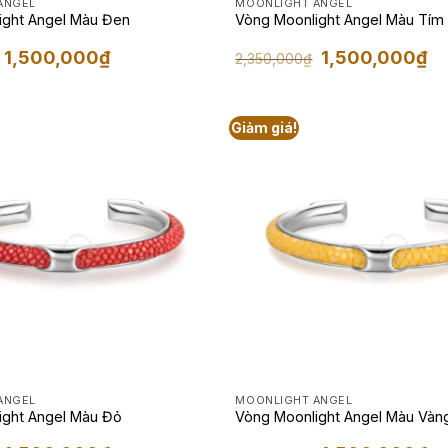
ANGEL
MOONLIGHT ANGEL
ight Angel Màu Đen
Vòng Moonlight Angel Màu Tím
Giá
Giá
Giá
Giá
1,500,000
₫
1,500,000
₫
2,350,000
₫
gốc
hiện
gốc
hiệ
là:
tại
là:
tại
2,350,000₫.
là:
2,350,000₫.
là:
1,500,000₫.
1,5
Giảm giá!
ANGEL
MOONLIGHT ANGEL
ight Angel Màu Đỏ
Vòng Moonlight Angel Màu Vàn