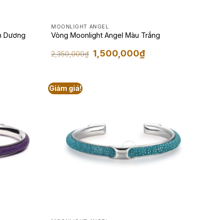
MOONLIGHT ANGEL
h Dương
Vòng Moonlight Angel Màu Trắng
Giá
Giá
1,500,000
₫
2,350,000
₫
n
gốc
hiện
là:
tại
2,350,000₫.
là:
00,000₫.
1,500,000₫.
Giảm giá!