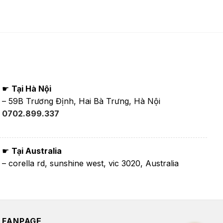
n
00,000₫.
☛
Tại Hà Nội
– 59B Trương Định, Hai Bà Trưng, Hà Nội
0702.899.337
☛
Tại Australia
– corella rd, sunshine west, vic 3020, Australia
FANPAGE