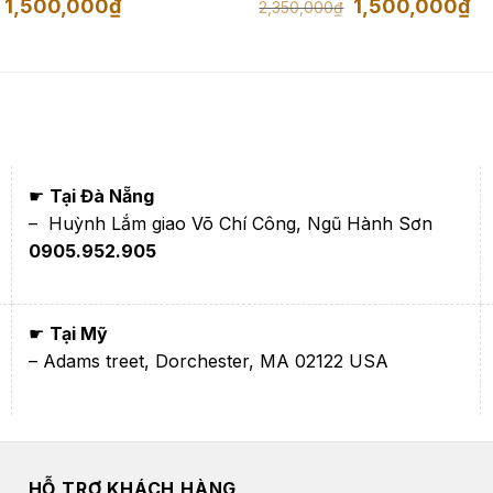
Giá
Giá
Giá
Giá
1,500,000
₫
1,500,000
₫
2,350,000
₫
gốc
hiện
gốc
hiệ
là:
tại
là:
tại
2,350,000₫.
là:
2,350,000₫.
là:
1,500,000₫.
1,5
☛
Tại Đà Nẵng
– Huỳnh Lắm giao Võ Chí Công, Ngũ Hành Sơn
0905.952.905
☛
Tại Mỹ
– Adams treet, Dorchester, MA 02122 USA
HỖ TRỢ KHÁCH HÀNG