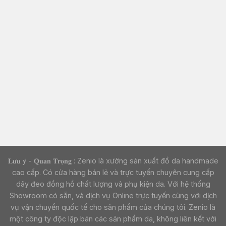
𝐋𝐮̛𝐮 𝐲́ - 𝐐𝐮𝐚𝐧 𝐓𝐫𝐨̣𝐧𝐠 : Zenio là xưởng sản xuất đồ da handmade
cao cấp. Có cửa hàng bán lẻ và trực tuyến chuyên cung cấp
dây đeo đồng hồ chất lượng và phụ kiện da. Với hệ thống
Showroom có sẵn, và dịch vụ Online trực tuyến cùng với dịch
vụ vận chuyển quốc tế cho sản phẩm của chúng tôi. Zenio là
một công ty độc lập bán các sản phẩm da, không liên kết với