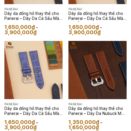
PANERAI
PANERAI
Dây da đồng hồ thay thế cho
Dây da đồng hồ thay thế cho
Panerai – Dây Da Cá Sấu Màu
Panerai – Dây Da Cá Sấu Màu
Cam
Đỏ Sẫm
1,650,000
₫
1,650,000
₫
–
–
Khoảng
Khoảng
3,900,000
₫
3,900,000
₫
giá:
giá:
từ
từ
1,650,000₫
1,650,000₫
đến
đến
3,900,000₫
3,900,000₫
PANERAI
PANERAI
Dây da đồng hồ thay thế cho
Dây da đồng hồ thay thế cho
Panerai – Dây Da Cá Sấu Màu
Panerai – Dây Da Nubuck Màu
Ocean Blue
Golden Brown
1,650,000
₫
1,350,000
₫
–
–
Khoảng
Khoảng
3,900,000
₫
1,650,000
₫
giá:
giá: