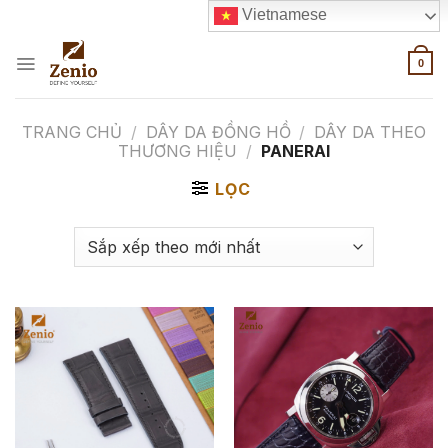
Skip
Vietnamese
to
content
0
TRANG CHỦ
/
DÂY DA ĐỒNG HỒ
/
DÂY DA THEO
THƯƠNG HIỆU
/
PANERAI
LỌC