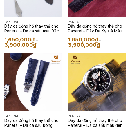
PANERAI
PANERAI
Dây da đồng hồ thay thế cho
Dây da đồng hồ thay thế cho
Panerai – Da cá sấu màu Xám
Panerai – Dây Da Kỳ Đà Màu
Đen
1,650,000
₫
1,650,000
₫
–
–
Khoảng
Khoảng
3,900,000
₫
3,900,000
₫
giá:
giá:
từ
từ
1,650,000₫
1,650,000₫
đến
đến
3,900,000₫
3,900,000₫
PANERAI
PANERAI
Dây da đồng hồ thay thế cho
Dây da đồng hồ thay thế cho
Panerai – Da cá sấu bóng
Panerai – Da cá sấu màu đen