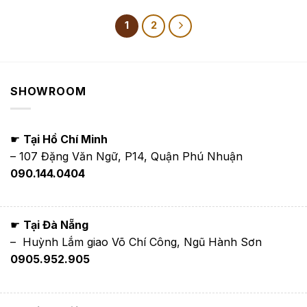
từ
từ
1,650,000₫
1,350,000₫
đến
đến
1
2
3,900,000₫
1,650,000₫
SHOWROOM
☛
Tại Hồ Chí Minh
– 107 Đặng Văn Ngữ, P14, Quận Phú Nhuận
090.144.0404
☛
Tại Đà Nẵng
– Huỳnh Lắm giao Võ Chí Công, Ngũ Hành Sơn
0905.952.905