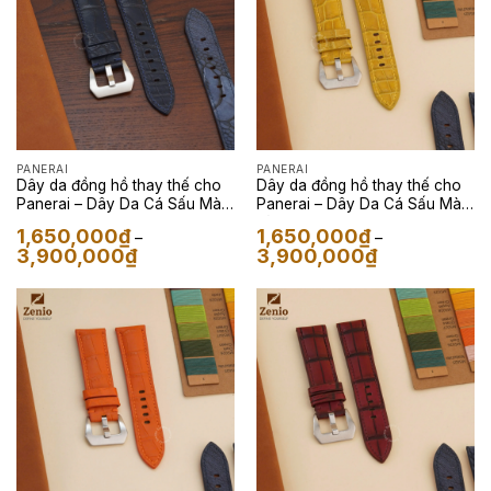
PANERAI
PANERAI
Dây da đồng hồ thay thế cho
Dây da đồng hồ thay thế cho
Panerai – Dây Da Cá Sấu Màu
Panerai – Dây Da Cá Sấu Màu
Navy
Vàng
1,650,000
₫
1,650,000
₫
–
–
Khoảng
Khoảng
3,900,000
₫
3,900,000
₫
giá:
giá:
từ
từ
1,650,000₫
1,650,000₫
đến
đến
3,900,000₫
3,900,000₫