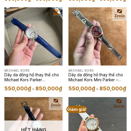
giá:
giá
từ
từ
550,000₫
55
đến
đế
850,000₫
85
MICHAEL KORS
MICHAEL KORS
Dây da đồng hồ thay thế cho
Dây da đồng hồ thay thế cho
Michael Kors Parker
Michael Kors Mini Parker –
Chronograph – Dây Da Kỳ Đà
Dây Da Kỳ Đà Trắng Loang
Khoảng
Kh
550,000
₫
850,000
₫
550,000
₫
850,000
₫
–
–
Màu Xanh Navy
Đen
giá:
giá
từ
từ
550,000₫
55
đến
đế
850,000₫
85
Giảm giá!
HẾT HÀNG