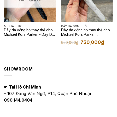
MICHAEL KORS
DÂY DA ĐỒNG HỒ
Dây da đồng hồ thay thế cho
Dây da đồng hồ thay thế cho
Michael Kors Parker – Dây Da
Michael Kors Parker
Cá Sấu Màu Đen
Chronograph màu trắng da bê
Giá
Giá
750,000
₫
950,000
₫
Pháp
gốc
hiện
là:
tại
950,000₫.
là:
750,00
SHOWROOM
☛
Tại Hồ Chí Minh
– 107 Đặng Văn Ngữ, P14, Quận Phú Nhuận
090.144.0404