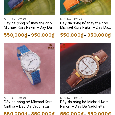
MICHAEL KORS
MICHAEL KORS
Dây da đồng hồ thay thế cho
Dây da đồng hồ thay thế cho
Michael Kors Paker – Dây Da
Michael Kors Paker – Dây Da
Epsom Xanh Navy
Epsom Cam
Khoảng
Kh
550,000
₫
950,000
₫
550,000
₫
950,000
₫
–
–
giá:
giá
từ
từ
550,000₫
55
đến
đế
950,000₫
95
MICHAEL KORS
MICHAEL KORS
Dây da đồng hồ Michael Kors
Dây da đồng hồ Michael Kors
Cinthia – Dây Da Vadchetta
Parker – Dây Da Vadchetta
Màu Xanh Trời
Màu Nâu
Khoảng
Kh
550,000
₫
850,000
₫
550,000
₫
850,000
₫
–
–