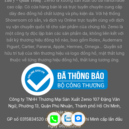
𝐋𝐮̛𝐮 𝐲́ - 𝐐𝐮𝐚𝐧 𝐓𝐫𝐨̣𝐧𝐠 : Zenio là xưởng sản xuất đồ da handmade
cao cấp. Có cửa hàng bán lẻ và trực tuyến chuyên cung cấp
dây đeo đồng hồ chất lượng và phụ kiện da. Với hệ thống
Showroom có sẵn, và dịch vụ Online trực tuyến cùng với dịch
vụ vận chuyển quốc tế cho sản phẩm của chúng tôi. Zenio là
một công ty độc lập bán các sản phẩm da, không liên kết với
bất kỳ thương hiệu đồng hồ nào, bao gồm Rolex, Audemars
Piguet, Cartier, Panerai, Apple, Hermes, Omega.... Quyền sở
hữu trí tuệ của tên thương hiệu và logo đồng hồ, mặt thắt lưng
thuộc về từng thương hiệu đồng hồ, thắt lưng tương ứng.
Công ty TNHH Thương Mại Sản Xuất Zenio 107 Đặng Văn
Ngữ, Phường 13, Quận Phú Nhuận, Thành phố Hồ Chí Minh,
Việt Nam
GP số 0315834520 do sở KHĐT Tp Hồ Chí Minh cấp lần đầu
ngày 06/08/2019