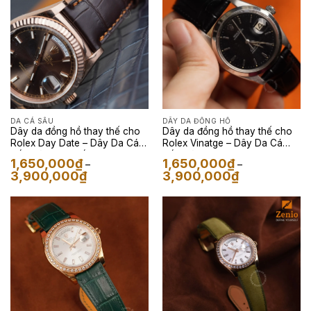
DA CÁ SẤU
DÂY DA ĐỒNG HỒ
Dây da đồng hồ thay thế cho
Dây da đồng hồ thay thế cho
Rolex Day Date – Dây Da Cá
Rolex Vinatge – Dây Da Cá
Sấu Màu Nâu Đất
Sấu Màu Đen
1,650,000
₫
1,650,000
₫
–
–
Khoảng
Khoảng
3,900,000
₫
3,900,000
₫
giá:
giá:
từ
từ
1,650,000₫
1,650,000₫
đến
đến
3,900,000₫
3,900,000₫