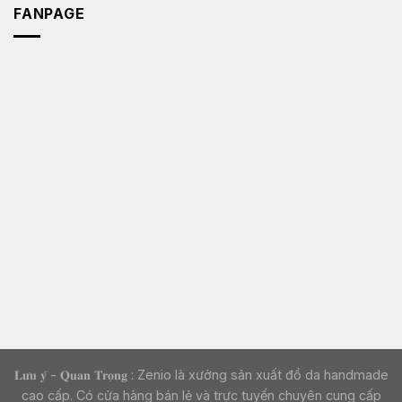
FANPAGE
𝐋𝐮̛𝐮 𝐲́ - 𝐐𝐮𝐚𝐧 𝐓𝐫𝐨̣𝐧𝐠 : Zenio là xưởng sản xuất đồ da handmade
cao cấp. Có cửa hàng bán lẻ và trực tuyến chuyên cung cấp