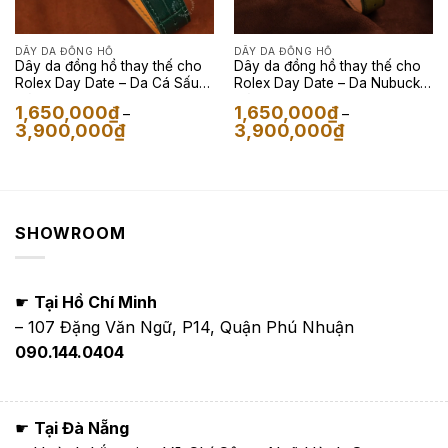
DÂY DA ĐỒNG HỒ
DÂY DA ĐỒNG HỒ
Dây da đồng hồ thay thế cho
Dây da đồng hồ thay thế cho
Rolex Day Date – Da Cá Sấu
Rolex Day Date – Da Nubuck
Màu Xanh Forest Green
Màu Rêu
1,650,000
₫
1,650,000
₫
–
–
Khoảng
Khoảng
3,900,000
₫
3,900,000
₫
giá:
giá:
từ
từ
1,650,000₫
1,650,000₫
đến
đến
3,900,000₫
3,900,000₫
SHOWROOM
☛
Tại Hồ Chí Minh
– 107 Đặng Văn Ngữ, P14, Quận Phú Nhuận
090.144.0404
☛
Tại Đà Nẵng