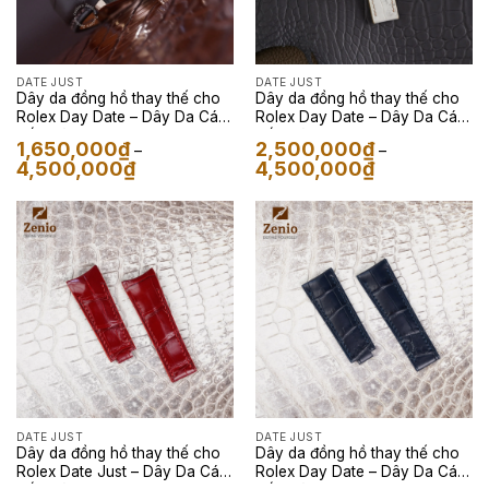
DATE JUST
DATE JUST
Dây da đồng hồ thay thế cho
Dây da đồng hồ thay thế cho
Rolex Day Date – Dây Da Cá
Rolex Day Date – Dây Da Cá
Sấu Màu Nâu
Sấu Màu Himalaya
1,650,000
₫
2,500,000
₫
–
–
Khoảng
Khoảng
4,500,000
₫
4,500,000
₫
giá:
giá:
từ
từ
1,650,000₫
2,500,000₫
đến
đến
4,500,000₫
4,500,000₫
DATE JUST
DATE JUST
Dây da đồng hồ thay thế cho
Dây da đồng hồ thay thế cho
Rolex Date Just – Dây Da Cá
Rolex Day Date – Dây Da Cá