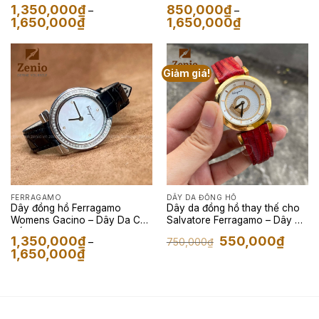
– Dây Da Epsom Màu Đỏ
– Dây Da Kỳ Đà Màu Cam
1,350,000
₫
850,000
₫
–
–
Khoảng
Khoảng
1,650,000
₫
1,650,000
₫
giá:
giá:
từ
từ
1,350,000₫
850,000₫
đến
đến
1,650,000₫
1,650,000₫
Giảm giá!
FERRAGAMO
DÂY DA ĐỒNG HỒ
Dây đồng hồ Ferragamo
Dây da đồng hồ thay thế cho
Womens Gacino – Dây Da Cá
Salvatore Ferragamo – Dây Da
Sấu Màu Đen
Kỳ Đà Màu Đỏ Vân Đen
Giá
Giá
1,350,000
₫
550,000
₫
750,000
₫
–
gốc
hiện
Khoảng
1,650,000
₫
là:
tại
giá:
750,000₫.
là:
từ
550,00
1,350,000₫
đến
1,650,000₫