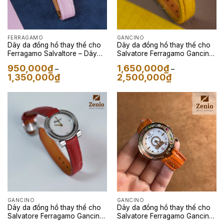
FERRAGAMO
GANCINO
Dây da đồng hồ thay thế cho
Dây da đồng hồ thay thế cho
Ferragamo Salvaltore – Dây
Salvatore Ferragamo Gancino
Da Epsom Màu Tím Pastel
– Dây Da Cá Sấu Màu Vàng
950,000
₫
1,650,000
₫
–
–
Khoảng
Khoảng
1,350,000
₫
2,500,000
₫
giá:
giá:
từ
từ
950,000₫
1,650,000₫
đến
đến
1,350,000₫
2,500,000₫
GANCINO
GANCINO
Dây da đồng hồ thay thế cho
Dây da đồng hồ thay thế cho
Salvatore Ferragamo Gancino
Salvatore Ferragamo Gancino