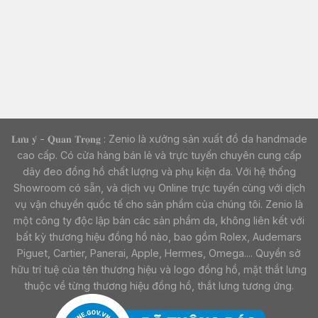
𝐋𝐮̛𝐮 𝐲́ - 𝐐𝐮𝐚𝐧 𝐓𝐫𝐨̣𝐧𝐠 : Zenio là xưởng sản xuất đồ da handmade
cao cấp. Có cửa hàng bán lẻ và trực tuyến chuyên cung cấp
dây đeo đồng hồ chất lượng và phụ kiện da. Với hệ thống
Showroom có sẵn, và dịch vụ Online trực tuyến cùng với dịch
vụ vận chuyển quốc tế cho sản phẩm của chúng tôi. Zenio là
một công ty độc lập bán các sản phẩm da, không liên kết với
bất kỳ thương hiệu đồng hồ nào, bao gồm Rolex, Audemars
Piguet, Cartier, Panerai, Apple, Hermes, Omega.... Quyền sở
hữu trí tuệ của tên thương hiệu và logo đồng hồ, mặt thắt lưng
thuộc về từng thương hiệu đồng hồ, thắt lưng tương ứng.